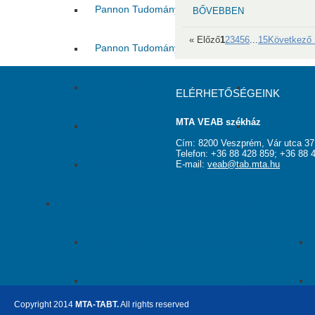
Pannon Tudományos Nap 2016
Pannon Tud
BŐVEBBEN
« Előző
1
2
3
4
5
6
...
15
Következő 
Pannon Tudományos Nap 2018
Pannon Tud
Pannon Tudományos Nap 2021
Pannon Tud
ELÉRHETŐSÉGEINK
MTA VEAB székház
Pannon Tudományos Nap 2023
Pannon Tud
Cím: 8200 Veszprém, Vár utca 37
Telefon: +36 88 428 859; +36 88 
Pannon Tudományos Nap 2025
Pannon Tud
E-mail:
veab@tab.mta.hu
Tudományos Rendezvények Támogatása
Tudományos rendezvények támogatása 2017
Tudományos rendezvények támogatása 2021
Copyright 2014
MTA-TABT.
All rights reserved