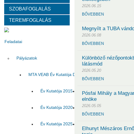
2026.06.15
SZOBAFOGLALÁS
Választott vezetők
Akadémikusok
Nem akadémikus köz
BŐVEBBEN
TEREMFOGLALÁS
Tanácskozási jogú tagok
SZMSZ
Testületek
Megnyílt a TUBA vándo
2026.06.08
Feladatai
BŐVEBBEN
Különböző nézőpontokb
Pályázatok
látásmód
2026.05.20
MTA VEAB Év Kutatója Díj
BŐVEBBEN
Év Kutatója 2015
Év Kutatója 2016
Év Ku
Pósfai Mihály a Magya
elnöke
2026.05.05
Év Kutatója 2020
Év Kutatója 2021
Év Ku
BŐVEBBEN
Év Kutatója 2025
Az MTA VEAB Év Kutatója 202
Elhunyt Mészáros Ernő