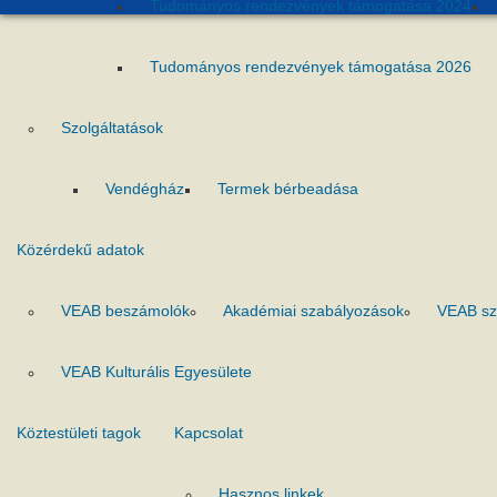
Tudományos rendezvények támogatása 2024
Tudományos rendezvények támogatása 2026
Szolgáltatások
Vendégház
Termek bérbeadása
Közérdekű adatok
VEAB beszámolók
Akadémiai szabályozások
VEAB sz
VEAB Kulturális Egyesülete
Köztestületi tagok
Kapcsolat
Hasznos linkek