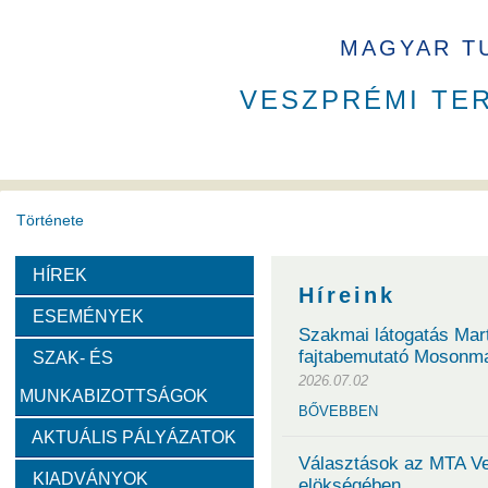
MAGYAR T
VESZPRÉMI TE
Története
HÍREK
A VEAB története
Eddigi VEAB elnökök
Székház
Híreink
ESEMÉNYEK
Szakmai látogatás Mar
Díjak
fajtabemutató Mosonm
SZAK- ÉS
2026.07.02
MUNKABIZOTTSÁGOK
Emlékérem
Év Kutatója
VEAB Kiemelkedő Ifjú K
BŐVEBBEN
AKTUÁLIS PÁLYÁZATOK
Szervezeti felépítése
Választások az MTA Ve
KIADVÁNYOK
elökségében