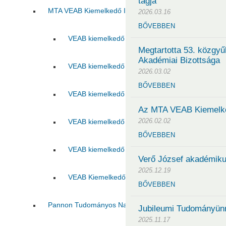
tagja
MTA VEAB Kiemelkedő Ifjú Kutatója Díj
2026.03.16
BŐVEBBEN
VEAB kiemelkedő ifjú kutatója 2015
VEAB kie
Megtartotta 53. közgy
Akadémiai Bizottsága
VEAB kiemelkedő ifjú kutatója 2017
VEAB kie
2026.03.02
BŐVEBBEN
VEAB kiemelkedő ifjú kutatója 2019
VEAB kie
Az MTA VEAB Kiemelked
2026.02.02
VEAB kiemelkedő ifjú kutatója 2021
VEAB kie
BŐVEBBEN
VEAB kiemelkedő ifjú kutatója 2023
VEAB kie
Verő József akadémik
2025.12.19
VEAB Kiemelkedő Ifjú Kutatója 2025
BŐVEBBEN
Pannon Tudományos Nap
Jubileumi Tudományün
2025.11.17