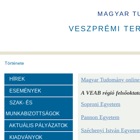
MAGYAR T
VESZPRÉMI TE
Története
HÍREK
Magyar Tudomány online
A VEAB története
Eddigi VEAB elnökök
Székház
ESEMÉNYEK
A VEAB régió felsőoktatá
Díjak
SZAK- ÉS
Soproni Egyetem
MUNKABIZOTTSÁGOK
Emlékérem
Év Kutatója
VEAB Kiemelkedő Ifjú K
Pannon Egyetem
AKTUÁLIS PÁLYÁZATOK
Széchenyi István Egyete
Szervezeti felépítése
KIADVÁNYOK