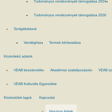
Tudományos rendezvények támogatása 2024
Tudományos rendezvények támogatása 2026
Szolgáltatások
Vendégház
Termek bérbeadása
Közérdekű adatok
VEAB beszámolók
Akadémiai szabályozások
VEAB sz
VEAB Kulturális Egyesülete
Köztestületi tagok
Kapcsolat
Hasznos linkek