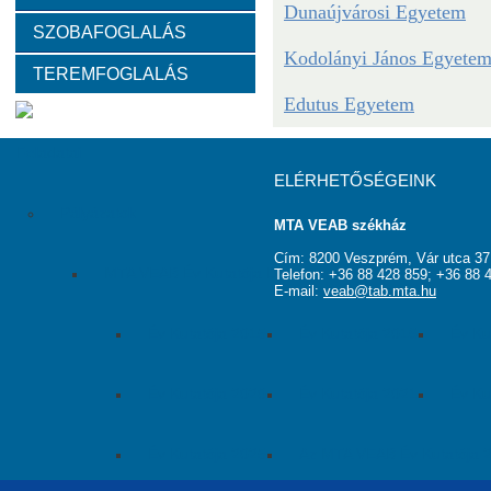
Dunaújvárosi Egyetem
SZOBAFOGLALÁS
Választott vezetők
Akadémikusok
Nem akadémikus köz
Kodolányi János Egyete
TEREMFOGLALÁS
Tanácskozási jogú tagok
SZMSZ
Testületek
Edutus Egyetem
Feladatai
ELÉRHETŐSÉGEINK
Pályázatok
MTA VEAB székház
Cím: 8200 Veszprém, Vár utca 37
MTA VEAB Év Kutatója Díj
Telefon: +36 88 428 859; +36 88 
E-mail:
veab@tab.mta.hu
Év Kutatója 2015
Év Kutatója 2016
Év Ku
Év Kutatója 2020
Év Kutatója 2021
Év Ku
Év Kutatója 2025
Az MTA VEAB Év Kutatója 202