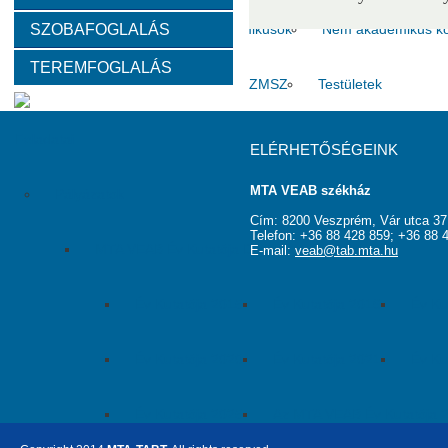
SZOBAFOGLALÁS
Választott vezetők
Akadémikusok
Nem akadémikus köz
TEREMFOGLALÁS
Tanácskozási jogú tagok
SZMSZ
Testületek
Feladatai
ELÉRHETŐSÉGEINK
MTA VEAB székház
Pályázatok
Cím: 8200 Veszprém, Vár utca 37
Telefon: +36 88 428 859; +36 88 
MTA VEAB Év Kutatója Díj
E-mail:
veab@tab.mta.hu
Év Kutatója 2015
Év Kutatója 2016
Év Ku
Év Kutatója 2020
Év Kutatója 2021
Év Ku
Év Kutatója 2025
Az MTA VEAB Év Kutatója 202