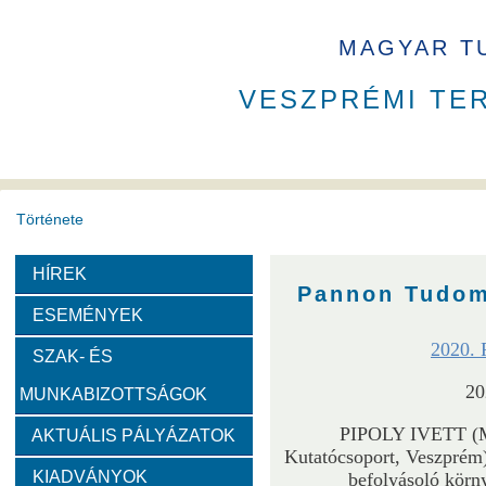
MAGYAR T
VESZPRÉMI TE
Története
HÍREK
A VEAB története
Eddigi VEAB elnökök
Székház
Pannon Tudom
ESEMÉNYEK
Díjak
2020. P
SZAK- ÉS
20
MUNKABIZOTTSÁGOK
Emlékérem
Év Kutatója
VEAB Kiemelkedő Ifjú K
PIPOLY IVETT (M
AKTUÁLIS PÁLYÁZATOK
Kutatócsoport, Veszprém):
Szervezeti felépítése
KIADVÁNYOK
befolyásoló körny