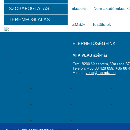
SZOBAFOGLALÁS
Választott vezetők
Akadémikusok
Nem akadémikus köz
TEREMFOGLALÁS
Tanácskozási jogú tagok
SZMSZ
Testületek
Feladatai
ELÉRHETŐSÉGEINK
MTA VEAB székház
Pályázatok
Cím: 8200 Veszprém, Vár utca 37
Telefon: +36 88 428 859; +36 88 
MTA VEAB Év Kutatója Díj
E-mail:
veab@tab.mta.hu
Év Kutatója 2015
Év Kutatója 2016
Év Ku
Év Kutatója 2020
Év Kutatója 2021
Év Ku
Év Kutatója 2025
Az MTA VEAB Év Kutatója 202