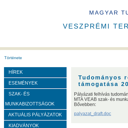
MAGYAR T
VESZPRÉMI TE
Története
HÍREK
A VEAB története
Eddigi VEAB elnökök
Székház
Tudományos r
ESEMÉNYEK
támogatása 2
Díjak
SZAK- ÉS
Pályázati felhívás tudom
MTA VEAB szak- és munkab
MUNKABIZOTTSÁGOK
Bővebben:
Emlékérem
Év Kutatója
VEAB Kiemelkedő Ifjú K
palyazat_draft.doc
AKTUÁLIS PÁLYÁZATOK
Szervezeti felépítése
KIADVÁNYOK