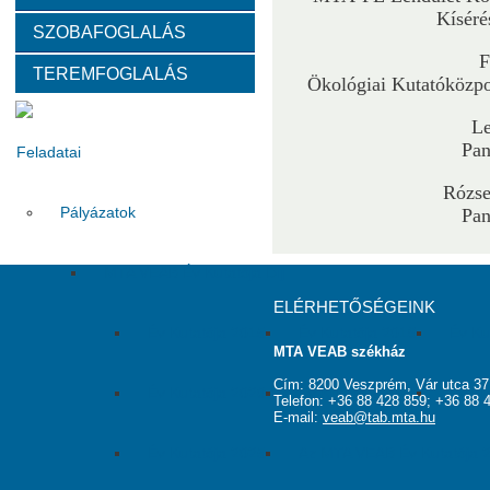
Kíséré
SZOBAFOGLALÁS
Választott vezetők
Akadémikusok
Nem akadémikus köz
F
TEREMFOGLALÁS
Ökológiai Kutatóközpo
Tanácskozási jogú tagok
SZMSZ
Testületek
Le
Pa
Feladatai
Rózse
Pályázatok
Pa
MTA VEAB Év Kutatója Díj
ELÉRHETŐSÉGEINK
Év Kutatója 2015
Év Kutatója 2016
Év Ku
MTA VEAB székház
Cím: 8200 Veszprém, Vár utca 37
Év Kutatója 2020
Év Kutatója 2021
Év Ku
Telefon: +36 88 428 859; +36 88 
E-mail:
veab@tab.mta.hu
Év Kutatója 2025
Az MTA VEAB Év Kutatója 202