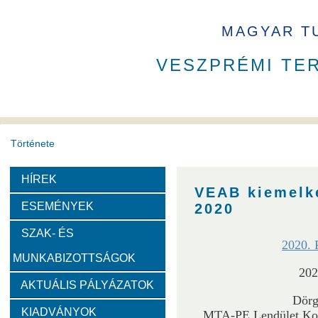
MAGYAR T
VESZPRÉMI TE
Története
HÍREK
A VEAB története
Eddigi VEAB elnökök
Székház
VEAB kiemelke
ESEMÉNYEK
2020
Díjak
SZAK- ÉS
2020. P
MUNKABIZOTTSÁGOK
Emlékérem
Év Kutatója
VEAB Kiemelkedő Ifjú K
202
AKTUÁLIS PÁLYÁZATOK
Dörg
Szervezeti felépítése
KIADVÁNYOK
MTA-PE Lendület Ko