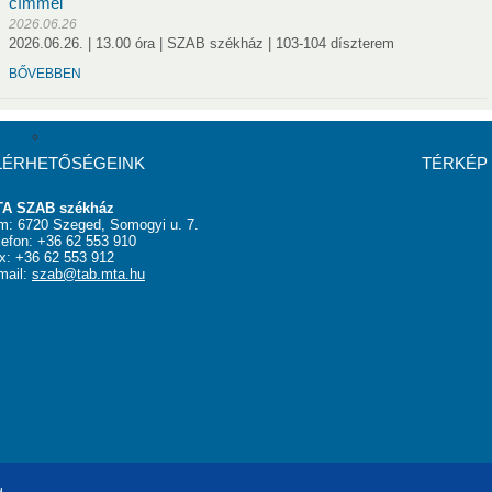
címmel
épületbe
Szervezeti és Működési Szabályzat
2026.06.26
2026.06.26. | 13.00 óra | SZAB székház | 103-104 díszterem
BŐVEBBEN
latok
Hasznos hivatkozások
LÉRHETŐSÉGEINK
TÉRKÉP
A SZAB székház
m: 6720 Szeged, Somogyi u. 7.
lefon: +36 62 553 910
x: +36 62 553 912
mail:
szab@tab.mta.hu