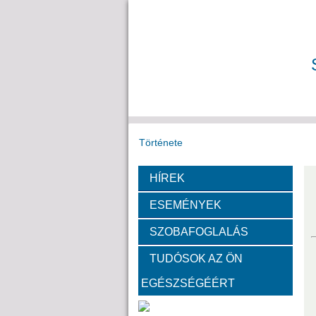
Története
HÍREK
Székház
Díj
ESEMÉNYEK
Fotók a székházról
SZOBAFOGLALÁS
TUDÓSOK AZ ÖN
Bemutatkoznak a SZAB akadémi
EGÉSZSÉGÉÉRT
Kemény Lajos
Hohman