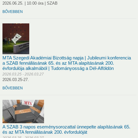
2026.06.25. | 10.00 óra | SZAB
s Zoltán
Pál Csaba
Venetianer Pál
Kónya Zoltán
Papp 
BŐVEBBEN
MTA Szegedi Akadémiai Bizottság napja | Jubileumi konferencia
álfi György
Jelasity Márk
Varjú Tamás
a SZAB fennállásának 65. és az MTA alapításának 200.
évfordulója alkalmából | Tudományosság a Dél-Alföldön
2026.03.25 - 2026.03.27
am nyertesei
2026.03.25-27.
BŐVEBBEN
óth Szilvia
Tombácz Dóra
Csörgő Bálint
Szilágyi István
hné Kolbert Zsuzsanna
Czakó Gábor
A SZAB 3 napos eseménysorozattal ünnepelte alapításának 65.
és az MTA fennállásának 200. évfordulóját
2026.03.25 - 2026.03.27