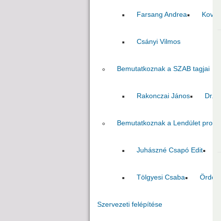
Farsang Andrea
Kovác
Csányi Vilmos
Bemutatkoznak a SZAB tagjai
Rakonczai János
Dr. P
Bemutatkoznak a Lendület progr
Juhászné Csapó Edit
T
Tölgyesi Csaba
Ördög
Szervezeti felépítése