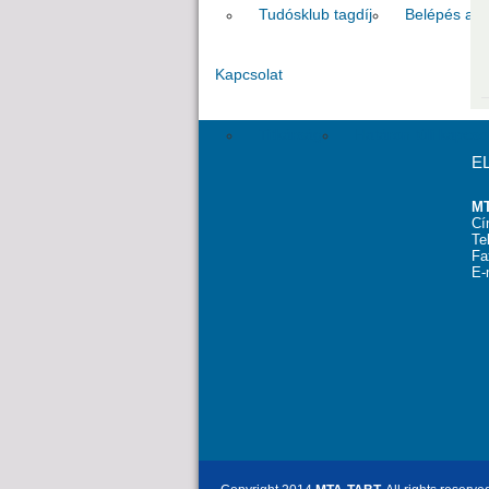
Tudósklub tagdíj
Belépés az 
Kapcsolat
Titkárság
Határon túli kapcso
E
MT
Cí
Te
Fa
E-