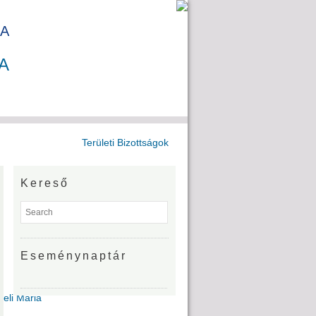
A
A
Területi Bizottságok
Kereső
Eseménynaptár
Deli Mária