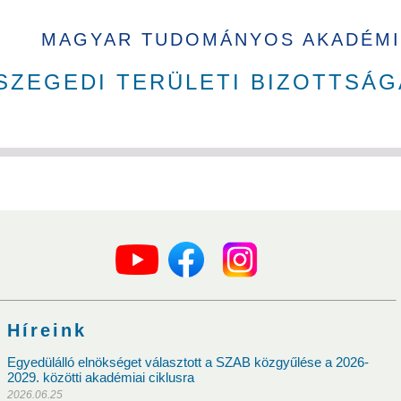
MAGYAR TUDOMÁNYOS AKADÉMI
SZEGEDI TERÜLETI BIZOTTSÁG
ak
Tudománytörténet
Akadémikusok nyakkendő nélkül
Híreink
kusai
Egyedülálló elnökséget választott a SZAB közgyűlése a 2026-
2029. közötti akadémiai ciklusra
n Judit
Gyimóthy Tibor
Voszka Éva
Mesterházy Ákos
2026.06.25