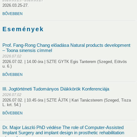
2026.03.25-27.
usok
Nem akadémikus közgyűlési képviselők
Szavazati jogú ta
BŐVEBBEN
andó meghívottak
Testületek
A SZAB Elnöksége 2020-2023
Események
A SZAB Elnöksége 2026-2029
Prof. Fang-Rong Chang előadása Natural products development
– Toona sinensis címmel
2026.07.02
2026.07.02. | 14.00 óra | SZTE GYTK Egis Tanterem (Szeged, Eötvös
u. 6.)
hely működtetése
Alapítvány
Bolyai klub
Tudósklub
BŐVEBBEN
III. Jogtörténeti Tudományos Diákkörök Konferenciája
tók a szobákról
Pályázatok
2026.07.02
2026.07.02. | 10.45 óra | SZTE ÁJTK | Kari Tanácsterem (Szeged, Tisza
L. krt. 54.)
„Kutatási eredményekről SZABadon”
BŐVEBBEN
Köztestületi tagok
Dr. Major László PhD védése The role of Computer-Assisted
Implant Surgery and implant design in prosthetic rehabilitation