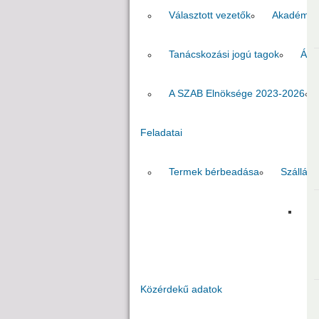
Választott vezetők
Akadémik
Tanácskozási jogú tagok
Áll
A SZAB Elnöksége 2023-2026
Feladatai
Termek bérbeadása
Szállás
Fo
Közérdekű adatok