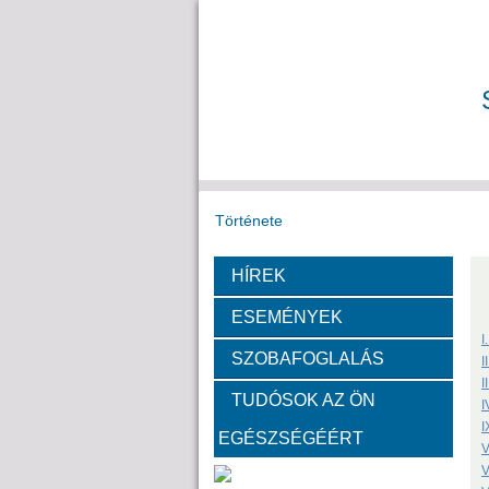
Története
HÍREK
Székház
Díj
ESEMÉNYEK
Fotók a székházról
I
SZOBAFOGLALÁS
I
I
TUDÓSOK AZ ÖN
Bemutatkoznak a SZAB akadémi
I
I
EGÉSZSÉGÉÉRT
V
Kemény Lajos
Hohman
V