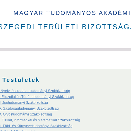
MAGYAR TUDOMÁNYOS AKADÉMI
SZEGEDI TERÜLETI BIZOTTSÁG
ak
Tudománytörténet
Akadémikusok nyakkendő nélkül
Testületek
. Nyelv- és Irodalomtudományi Szakbizottság
I. Filozófiai és Történettudományi Szakbizottság
II. Jogtudományi Szakbizottság
kusai
V. Gazdaságtudományi Szakbizottság
X. Orvostudományi Szakbizottság
. Fizikai, Informatikai és Matematikai Szakbizottság
n Judit
Gyimóthy Tibor
Voszka Éva
Mesterházy Ákos
I. Föld- és Környezettudományi Szakbizottság