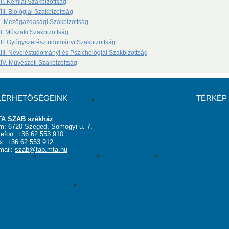
II. Kémiai Szakbizottság
III. Biológiai Szakbizottság
s Zoltán
Pál Csaba
Venetianer Pál
Kónya Zoltán
Papp 
. Mezőgazdasági Szakbizottság
I. Műszaki Szakbizottság
II. Gyógyszerésztudományi Szakbizottság
III. Neveléstudományi és Pszichológiai Szakbizottság
IV. Művészeti Szakbizottság
LÉRHETŐSÉGEINK
TÉRKÉP
álfi György
Jelasity Márk
Varjú Tamás
A SZAB székház
m: 6720 Szeged, Somogyi u. 7.
am nyertesei
lefon: +36 62 553 910
x: +36 62 553 912
mail:
szab@tab.mta.hu
óth Szilvia
Tombácz Dóra
Csörgő Bálint
Szilágyi István
hné Kolbert Zsuzsanna
Czakó Gábor