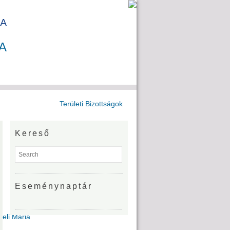
A
A
Területi Bizottságok
Kereső
Eseménynaptár
Deli Mária