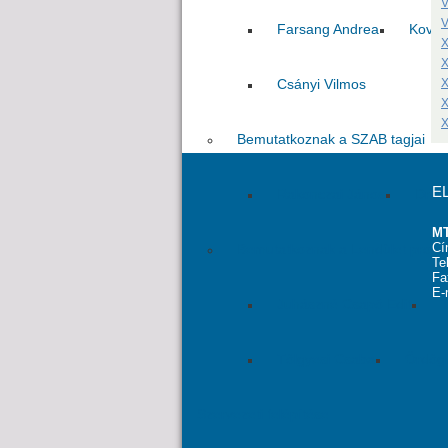
V
V
Farsang Andrea
Kovác
X
X
Csányi Vilmos
X
X
X
Bemutatkoznak a SZAB tagjai
E
Rakonczai János
Dr. P
MT
Cí
Bemutatkoznak a Lendület progr
Te
Fa
E-
Juhászné Csapó Edit
T
Tölgyesi Csaba
Ördög
Szervezeti felépítése