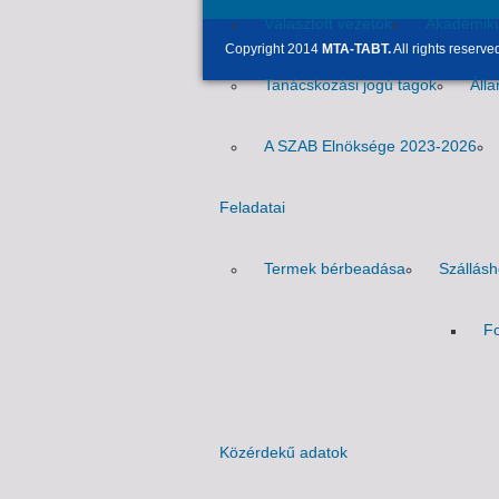
Választott vezetők
Akadémik
Copyright 2014
MTA-TABT.
All rights reserve
Tanácskozási jogú tagok
Áll
A SZAB Elnöksége 2023-2026
Feladatai
Termek bérbeadása
Szállás
Fo
Közérdekű adatok