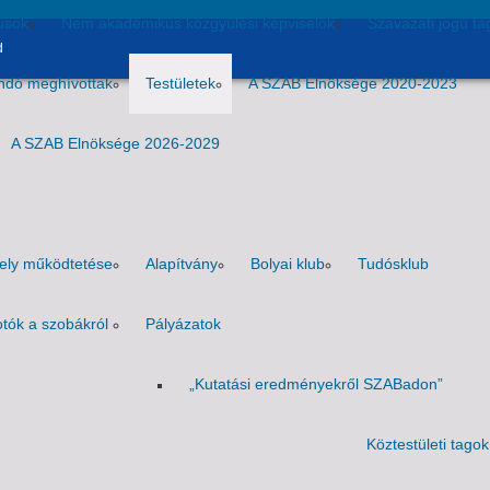
usok
Nem akadémikus közgyűlési képviselők
Szavazati jogú ta
d
andó meghívottak
Testületek
A SZAB Elnöksége 2020-2023
A SZAB Elnöksége 2026-2029
hely működtetése
Alapítvány
Bolyai klub
Tudósklub
tók a szobákról
Pályázatok
„Kutatási eredményekről SZABadon”
Köztestületi tagok