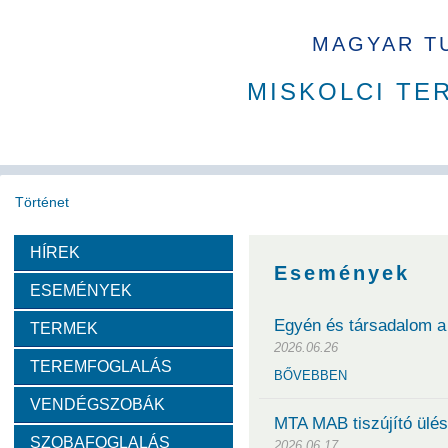
MAGYAR T
MISKOLCI TE
Történet
HÍREK
Köszöntő
A MAB
Az MTA
A Ház
MAB korábbi t
Események
ESEMÉNYEK
Díjazottak
Egyén és társadalom a 
TERMEK
2026.06.26
TEREMFOGLALÁS
Tudós arcképek
BŐVEBBEN
VENDÉGSZOBÁK
Csókás János
Geleji Sándor
Sályi István
Si
MTA MAB tiszújító ülés
SZOBAFOGLALÁS
2026.06.17