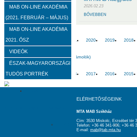
2026.02.23
2012
2011
2010
MAB ON-LINE AKADÉMIA
BŐVEBBEN
(2021. FEBRUÁR – MÁJUS)
Közgyűlések
MAB ON-LINE AKADÉMIA
2021. ŐSZ
2023
2022
2021
2020
2019
2018
VIDEÓK
Határon túli kapcsolatok (beszámolók)
ÉSZAK-MAGYARORSZÁGI
TUDÓS PORTRÉK
2020
2019
2018
2017
2016
2015
2009
ELÉRHETŐSÉGEINK
Köztestületi tagok
Kapcsolat
MTA MAB Székház
Cím: 3530 Miskolc, Erzsébet tér 3
MAB Titkárság
Elnökség
Haszno
Telefon: +36 46 341-906; +36 46 
E-mail:
mab@tab.mta.hu