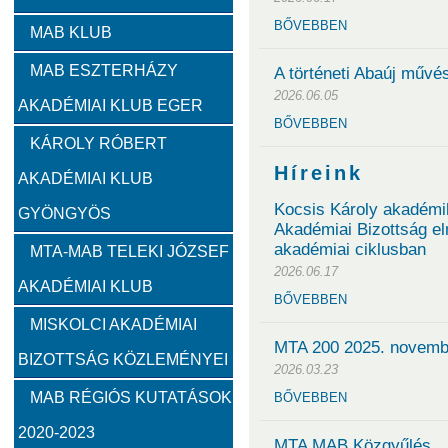
BŐVEBBEN
Zambó János
Takács Ernő
MAB KLUB
MAB ESZTERHÁZY
A történeti Abaúj művés
Szervezeti felépítés
2026.06.05
AKADÉMIAI KLUB EGER
BŐVEBBEN
Választott vezetők
Akadémikusok
Nem akadémikus köz
KÁROLY RÓBERT
Híreink
AKADÉMIAI KLUB
Feladatok
Kocsis Károly akadémik
GYÖNGYÖS
Akadémiai Bizottság e
akadémiai ciklusban
Közérdekű információk
MTA-MAB TELEKI JÓZSEF
2026.06.17
AKADÉMIAI KLUB
BŐVEBBEN
SZMSZ
MISKOLCI AKADÉMIAI
MTA 200 2025. novembe
BIZOTTSÁG KÖZLEMÉNYEI
Alapítvány
2026.03.23
MAB RÉGIÓS KUTATÁSOK
BŐVEBBEN
2023
2022
2021
2020
2019
2018
2020-2023
MTA MAB Közgyűlés