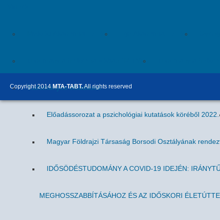
Videók
Miskolci Akadémiai Esték
Egri Akadémiai Esték
Gyöngy
Tudomány a hétköznapokban (MITV)
Tudomány a hétköz
Copyright 2014
MTA-TABT.
All rights reserved
Tudományos előadások
Előadássorozat a pszichológiai kutatások köréből 2022.
Magyar Földrajzi Társaság Borsodi Osztályának rende
IDŐSÖDÉSTUDOMÁNY A COVID-19 IDEJÉN: IRÁNYT
MEGHOSSZABBÍTÁSÁHOZ ÉS AZ IDŐSKORI ÉLETÚTT