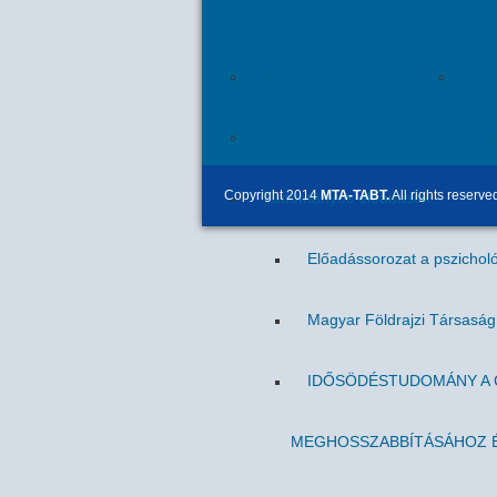
Videók
Miskolci Akadémiai Esték
Egr
Tudomány a hétköznapokban (M
Copyright 2014
MTA-TABT.
All rights reserve
Tudományos előadások
Előadássorozat a pszicholó
Magyar Földrajzi Társasá
IDŐSÖDÉSTUDOMÁNY A C
MEGHOSSZABBÍTÁSÁHOZ É