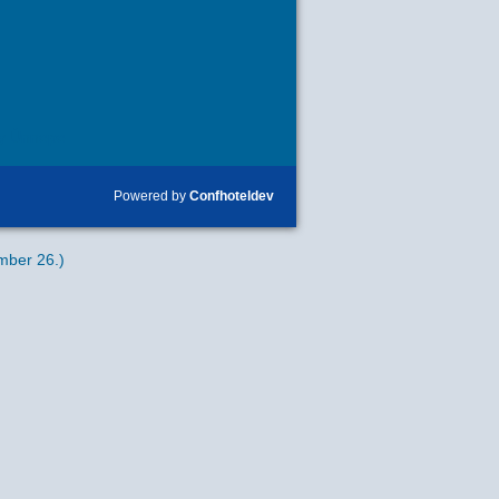
y Ünnepe
Powered by
Confhoteldev
mber 26.)