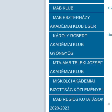
Zambó János
Takács 
MAB KLUB
MAB ESZTERHÁZY
Szervezeti felépítés
AKADÉMIAI KLUB EGER
Választott vezetők
Akadémik
KÁROLY RÓBERT
AKADÉMIAI KLUB
Feladatok
GYÖNGYÖS
Közérdekű információk
MTA-MAB TELEKI JÓZSEF
AKADÉMIAI KLUB
SZMSZ
MISKOLCI AKADÉMIAI
BIZOTTSÁG KÖZLEMÉNYEI
Alapítvány
MAB RÉGIÓS KUTATÁSOK
2023
2022
2021
2020-2023