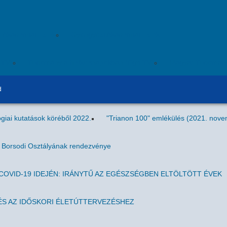
i Akadémiai Esték
Gyöngyösi Akadémiai Esték
ITV)
Tudomány a hétköznapokban (Egri TV)
Magyar Tudomán
d
giai kutatások köréből 2022.
"Trianon 100" emlékülés (2021. nove
g Borsodi Osztályának rendezvénye
OVID-19 IDEJÉN: IRÁNYTŰ AZ EGÉSZSÉGBEN ELTÖLTÖTT ÉVEK
S AZ IDŐSKORI ÉLETÚTTERVEZÉSHEZ