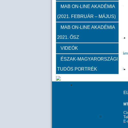
2012
2011
2010
MAB ON-LINE AKADÉMIA
(2021. FEBRUÁR – MÁJUS)
Közgyűlések
MAB ON-LINE AKADÉMIA
2021. ŐSZ
2023
2022
2021
VIDEÓK
Határon túli kapcsolatok (beszám
ÉSZAK-MAGYARORSZÁGI
TUDÓS PORTRÉK
2020
2019
2018
2009
E
Köztestületi tagok
Kapcsolat
MT
Cí
MAB Titká
Te
E-