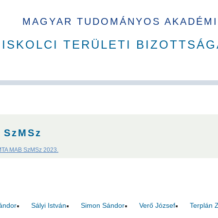
MAGYAR TUDOMÁNYOS AKADÉMI
ISKOLCI TERÜLETI BIZOTTSÁG
A Ház
MAB korábbi tisztségviselői
Szakbizottságok
Dí
SzMSz
TA MAB SzMSz 2023.
Sándor
Sályi István
Simon Sándor
Verő József
Terplán 