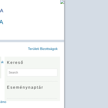
A
A
Területi Bizottságok
jak
Kereső
Eseménynaptár
Zénó