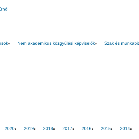
Ernő
usok
Nem akadémikus közgyűlési képviselők
Szak és munkabi
2020
2019
2018
2017
2016
2015
2014