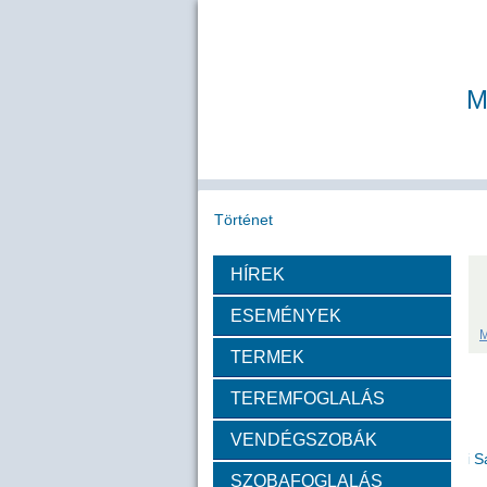
M
Történet
HÍREK
Köszöntő
A MAB
Az MTA
ESEMÉNYEK
M
Díjazottak
TERMEK
TEREMFOGLALÁS
Tudós arcképek
VENDÉGSZOBÁK
Csókás János
Geleji 
SZOBAFOGLALÁS