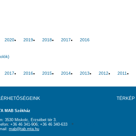
2020
2019
2018
2017
2016
olók)
2017
2016
2015
2014
2013
2012
2011
LÉRHETŐSÉGEINK
TÉRKÉP
A MAB Székház
m: 3530 Miskolc, Erzsébet tér 3.
rság
Elnökség
Hasznos linkek
Támogatók
lefon: +36 46 341-906; +36 46 340-633
mail:
mab@tab.mta.hu