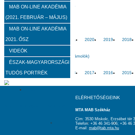
2012
2011
2010
MAB ON-LINE AKADÉMIA
(2021. FEBRUÁR – MÁJUS)
Közgyűlések
MAB ON-LINE AKADÉMIA
2021. ŐSZ
2023
2022
2021
2020
2019
2018
VIDEÓK
Határon túli kapcsolatok (beszámolók)
ÉSZAK-MAGYARORSZÁGI
TUDÓS PORTRÉK
2020
2019
2018
2017
2016
2015
2009
ELÉRHETŐSÉGEINK
Köztestületi tagok
Kapcsolat
MTA MAB Székház
Cím: 3530 Miskolc, Erzsébet tér 3
MAB Titkárság
Elnökség
Haszno
Telefon: +36 46 341-906; +36 46 
E-mail:
mab@tab.mta.hu