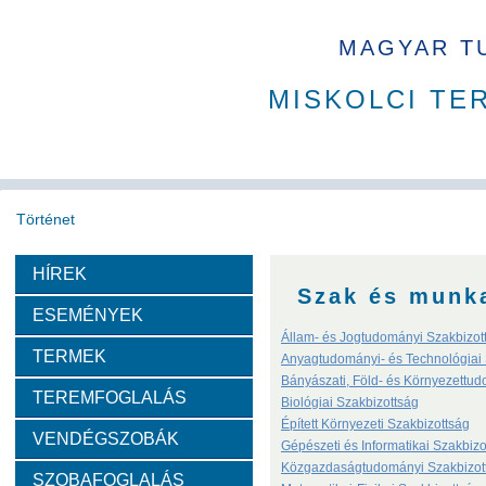
MAGYAR T
MISKOLCI TE
Történet
HÍREK
Köszöntő
A MAB
Az MTA
A Ház
MAB korábbi t
Szak és munk
ESEMÉNYEK
Díjazottak
Állam- és Jogtudományi Szakbizot
TERMEK
Anyagtudományi- és Technológiai 
Bányászati, Föld- és Környezettu
TEREMFOGLALÁS
Tudós arcképek
Biológiai Szakbizottság
Épített Környezeti Szakbizottság
VENDÉGSZOBÁK
Gépészeti és Informatikai Szakbizo
Csókás János
Geleji Sándor
Sályi István
Si
Közgazdaságtudományi Szakbizot
SZOBAFOGLALÁS