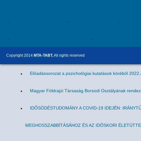
Videók
Miskolci Akadémiai Esték
Egri Akadémiai Esték
Gyöngy
Tudomány a hétköznapokban (MITV)
Tudomány a hétköz
Copyright 2014
MTA-TABT.
All rights reserved
Tudományos előadások
Előadássorozat a pszichológiai kutatások köréből 2022.
Magyar Földrajzi Társaság Borsodi Osztályának rende
IDŐSÖDÉSTUDOMÁNY A COVID-19 IDEJÉN: IRÁNYT
MEGHOSSZABBÍTÁSÁHOZ ÉS AZ IDŐSKORI ÉLETÚTT