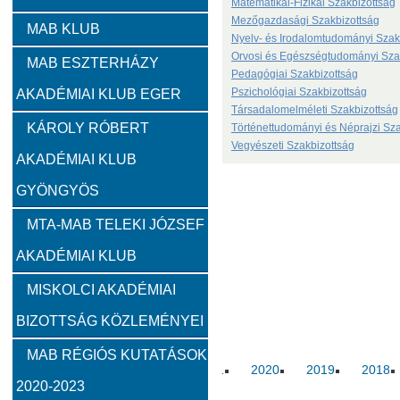
Matematikai-Fizikai Szakbizottság
Mezőgazdasági Szakbizottság
Zambó János
Takács Ernő
MAB KLUB
Nyelv- és Irodalomtudományi Szak
Orvosi és Egészségtudományi Sza
MAB ESZTERHÁZY
Szervezeti felépítés
Pedagógiai Szakbizottság
Pszichológiai Szakbizottság
AKADÉMIAI KLUB EGER
Társadalomelméleti Szakbizottság
Választott vezetők
Akadémikusok
Nem akadémikus köz
KÁROLY RÓBERT
Történettudományi és Néprajzi Sza
Vegyészeti Szakbizottság
AKADÉMIAI KLUB
Feladatok
GYÖNGYÖS
Közérdekű információk
MTA-MAB TELEKI JÓZSEF
AKADÉMIAI KLUB
SZMSZ
MISKOLCI AKADÉMIAI
BIZOTTSÁG KÖZLEMÉNYEI
Alapítvány
MAB RÉGIÓS KUTATÁSOK
2023
2022
2021
2020
2019
2018
2020-2023