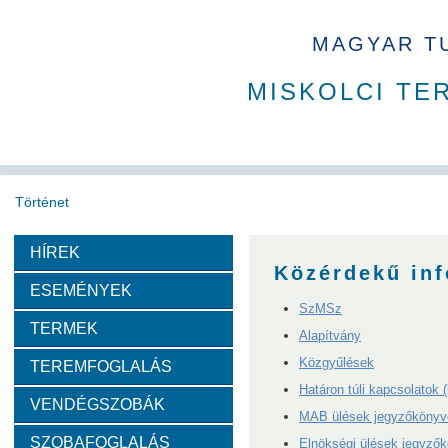
MAGYAR T
MISKOLCI TE
Történet
HÍREK
Köszöntő
A MAB
Az MTA
A Ház
MAB korábbi t
Közérdekű in
ESEMÉNYEK
SzMSz
Díjazottak
TERMEK
Alapítvány
Közgyűlések
TEREMFOGLALÁS
Tudós arcképek
Határon túli kapcsolatok
VENDÉGSZOBÁK
MAB ülések jegyzőkönyv
Csókás János
Geleji Sándor
Sályi István
Si
SZOBAFOGLALÁS
Elnökségi ülések jegyzők