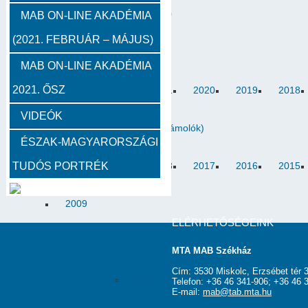
2012
2011
2010
MAB ON-LINE AKADÉMIA
(2021. FEBRUÁR – MÁJUS)
Közgyűlések
MAB ON-LINE AKADÉMIA
2021. ŐSZ
2023
2022
2021
2020
2019
2018
VIDEÓK
Határon túli kapcsolatok (beszámolók)
ÉSZAK-MAGYARORSZÁGI
TUDÓS PORTRÉK
2020
2019
2018
2017
2016
2015
2009
ELÉRHETŐSÉGEINK
Köztestületi tagok
Kapcsolat
MTA MAB Székház
Cím: 3530 Miskolc, Erzsébet tér 3
MAB Titkárság
Elnökség
Haszno
Telefon: +36 46 341-906; +36 46 
E-mail:
mab@tab.mta.hu