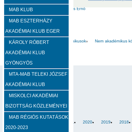
Zambó János
Takács Ernő
MAB KLUB
MAB ESZTERHÁZY
Szervezeti felépítés
AKADÉMIAI KLUB EGER
Választott vezetők
Akadémikusok
Nem akadémikus köz
KÁROLY RÓBERT
AKADÉMIAI KLUB
Feladatok
GYÖNGYÖS
Közérdekű információk
MTA-MAB TELEKI JÓZSEF
AKADÉMIAI KLUB
SZMSZ
MISKOLCI AKADÉMIAI
BIZOTTSÁG KÖZLEMÉNYEI
Alapítvány
MAB RÉGIÓS KUTATÁSOK
2023
2022
2021
2020
2019
2018
2020-2023