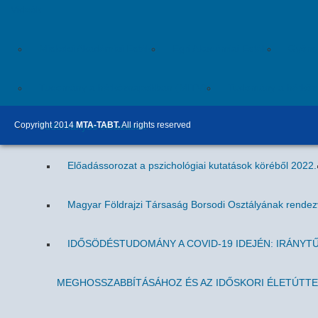
Videók
Miskolci Akadémiai Esték
Egri Akadémiai Esték
Gyöngy
Tudomány a hétköznapokban (MITV)
Tudomány a hétköz
Copyright 2014
MTA-TABT.
All rights reserved
Tudományos előadások
Előadássorozat a pszichológiai kutatások köréből 2022.
Magyar Földrajzi Társaság Borsodi Osztályának rende
IDŐSÖDÉSTUDOMÁNY A COVID-19 IDEJÉN: IRÁNYT
MEGHOSSZABBÍTÁSÁHOZ ÉS AZ IDŐSKORI ÉLETÚTT