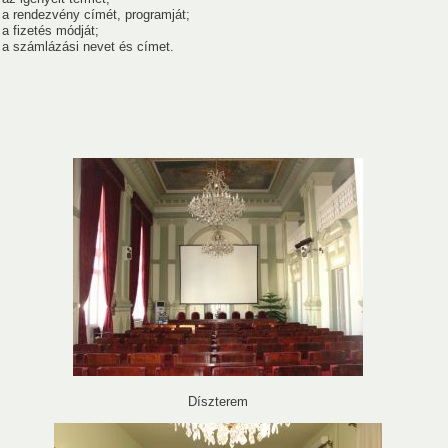
 a rendezvény címét, programját;
 a fizetés módját;
 a számlázási nevet és címet.
i Akadémiai Esték
Gyöngyösi Akadémiai Esték
ITV)
Tudomány a hétköznapokban (Egri TV)
Magyar Tudomán
giai kutatások köréből 2022.
"Trianon 100" emlékülés (2021. nove
g Borsodi Osztályának rendezvénye
OVID-19 IDEJÉN: IRÁNYTŰ AZ EGÉSZSÉGBEN ELTÖLTÖTT ÉVEK
S AZ IDŐSKORI ÉLETÚTTERVEZÉSHEZ
Díszterem