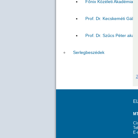
Főnix Közéleti Akadémia VI
Prof. Dr. Kecskeméti Gábo
Prof. Dr. Szűcs Péter akad
Serlegbeszédek
2
E
MT
Cí
Te
E-