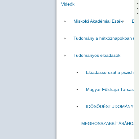
Videók
*
*
*
Miskolci Akadémiai Esték
Egr
Tudomány a hétköznapokban (M
Tudományos előadások
Előadássorozat a pszicholó
Magyar Földrajzi Társasá
IDŐSÖDÉSTUDOMÁNY A C
MEGHOSSZABBÍTÁSÁHOZ É