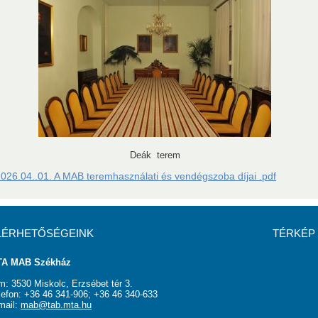
II. évad előadásai:
Prof. Dr. Kaptay György akadémiai székfoglaló
r akadémiai székfoglaló előadása
émiai székfoglaló előadása
Deák terem
026.04..01. A MAB teremhasználati és vendégszoba díjai .pdf
LÉRHETŐSÉGEINK
TÉRKÉP
A MAB Székház
m: 3530 Miskolc, Erzsébet tér 3.
lefon: +36 46 341-906; +36 46 340-633
mail:
mab@tab.mta.hu