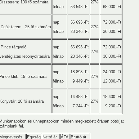
Díszterem: 100 fő számára
27%
félnap
53 543.-Ft
68 000.-Ft
Ernő
nap
56 693.-Ft
72 000.-Ft
Deák terem: 25 fő számára
27%
félnap
28 346.-Ft
36 000.-Ft
usok
Nem akadémikus közgyűlési képviselők
Szak és munkabi
Pince tárgyaló:
nap
56 693.-Ft
72 000.-Ft
27%
vendéglátás lebonyolítására
félnap
28 346.-Ft
36 000.-Ft
nap
18 898.-Ft
24 000.-Ft
Pince klub: 15 fő számára
27%
félnap
9 449.-Ft
12 000.-Ft
nap
14 488.-Ft
18 400.-Ft
Könyvtár: 10 fő számára
27%
félnap
7 244.-Ft
9 200.-Ft
unkanapokon és ünnepnapokon minden megkezdett órában pótdíjat
zámolunk fel.
2020
2019
2018
2017
2016
2015
2014
Megnevezés
Egység
Nettó ár
ÁFA
Bruttó ár