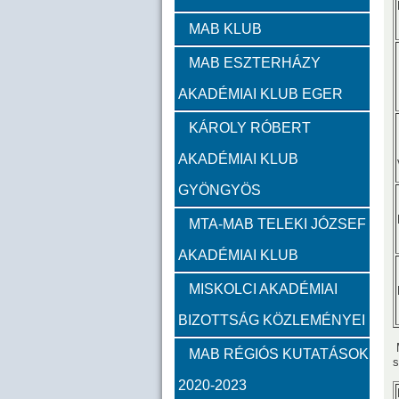
Zambó János
Takács 
MAB KLUB
MAB ESZTERHÁZY
Szervezeti felépítés
AKADÉMIAI KLUB EGER
Választott vezetők
Akadémik
KÁROLY RÓBERT
AKADÉMIAI KLUB
Feladatok
GYÖNGYÖS
Közérdekű információk
MTA-MAB TELEKI JÓZSEF
AKADÉMIAI KLUB
SZMSZ
MISKOLCI AKADÉMIAI
BIZOTTSÁG KÖZLEMÉNYEI
Alapítvány
M
MAB RÉGIÓS KUTATÁSOK
s
2023
2022
2021
2020-2023