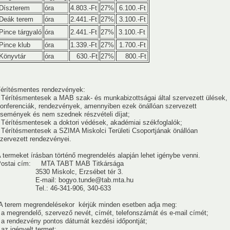
Díszterem
óra
4.803.-Ft
27%
6.100.-Ft
Deák terem
óra
2.441.-Ft
27%
3.100.-Ft
Pince tárgyaló
óra
2.441.-Ft
27%
3.100.-Ft
Pince klub
óra
1.339.-Ft
27%
1.700.-Ft
Könyvtár
óra
630.-Ft
27%
800.-Ft
2020
2019
2018
2017
2016
érítésmentes rendezvények:
olók)
 Térítésmentesek a MAB szak- és munkabizottságai által szervezett ülések,
onferenciák, rendezvények, amennyiben ezek önállóan szervezett
semények és nem szednek részvételi díjat;
 Térítésmentesek a doktori védések, akadémiai székfoglalók;
2017
2016
2015
2014
2013
2012
2011
 Térítésmentesek a SZIMA Miskolci Területi Csoportjának önállóan
zervezett rendezvényei.
 termeket írásban történő megrendelés alapján lehet igénybe venni.
Postai cím: MTA TABT MAB Titkársága
3530 Miskolc, Erzsébet tér 3.
E-mail: bogyo.tunde@tab.mta.hu
Tel.: 46-341-906, 340-633
 terem megrendelésekor kérjük minden esetben adja meg:
rság
Elnökség
Hasznos linkek
Támogatók
 a megrendelő, szervező nevét, címét, telefonszámát és e-mail címét;
 a rendezvény pontos dátumát kezdési időpontját;
 az igényelt termet;