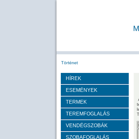
M
Történet
HÍREK
Köszöntő
A MAB
Az MTA
ESEMÉNYEK
Díjazottak
TERMEK
t
l
TEREMFOGLALÁS
Tudós arcképek
T
VENDÉGSZOBÁK
Csókás János
Geleji 
SZOBAFOGLALÁS