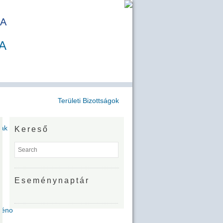
A
A
Területi Bizottságok
jak
Kereső
Eseménynaptár
Zénó