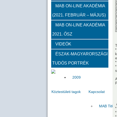
2012
2011
2010
MAB ON-LINE AKADÉMIA
(2021. FEBRUÁR – MÁJUS)
Közgyűlések
MAB ON-LINE AKADÉMIA
2021. ŐSZ
2023
2022
2021
VIDEÓK
T
Határon túli kapcsolatok (beszám
*
ÉSZAK-MAGYARORSZÁGI
k
e
*
TUDÓS PORTRÉK
2020
2019
2018
*
s
2009
A
Köztestületi tagok
Kapcsolat
A
MAB Titká
*
*
*