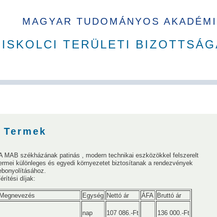
MAGYAR TUDOMÁNYOS AKADÉMI
ISKOLCI TERÜLETI BIZOTTSÁG
A Ház
MAB korábbi tisztségviselői
Szakbizottságok
Dí
Termek
A MAB székházának patinás , modern technikai eszközökkel felszerelt
ermei különleges és egyedi környezetet biztosítanak a rendezvények
ebonyolításához.
érítési díjak:
Megnevezés
Egység
Nettó ár
ÁFA
Bruttó ár
Sándor
Sályi István
Simon Sándor
Verő József
Terplán 
nap
107 086.-Ft
136 000.-Ft