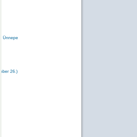
y Ünnepe
mber 26.)