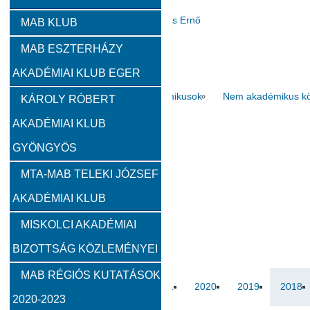
Zambó János
Takács Ernő
MAB KLUB
MAB ESZTERHÁZY
Szervezeti felépítés
AKADÉMIAI KLUB EGER
Választott vezetők
Akadémikusok
Nem akadémikus köz
KÁROLY RÓBERT
AKADÉMIAI KLUB
Feladatok
GYÖNGYÖS
Közérdekű információk
MTA-MAB TELEKI JÓZSEF
AKADÉMIAI KLUB
SZMSZ
MISKOLCI AKADÉMIAI
BIZOTTSÁG KÖZLEMÉNYEI
Alapítvány
MAB RÉGIÓS KUTATÁSOK
2023
2022
2021
2020
2019
2018
2020-2023