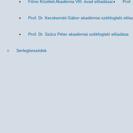
Főnix Közéleti Akadémia VIII. évad előadásai:
Prof.
Prof. Dr. Kecskeméti Gábor akadémiai székfoglaló előa
Prof. Dr. Szűcs Péter akadémiai székfoglaló előadása
Serlegbeszédek