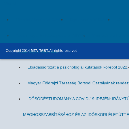
Videók
Miskolci Akadémiai Esték
Egri Akadémiai Esték
Gyöngy
Tudomány a hétköznapokban (MITV)
Tudomány a hétköz
Copyright 2014
MTA-TABT.
All rights reserved
Tudományos előadások
Előadássorozat a pszichológiai kutatások köréből 2022.
Magyar Földrajzi Társaság Borsodi Osztályának rende
IDŐSÖDÉSTUDOMÁNY A COVID-19 IDEJÉN: IRÁNYT
MEGHOSSZABBÍTÁSÁHOZ ÉS AZ IDŐSKORI ÉLETÚTT