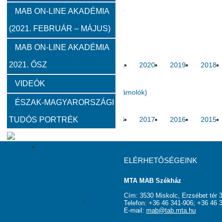
2012
2011
2010
MAB ON-LINE AKADÉMIA
(2021. FEBRUÁR – MÁJUS)
Közgyűlések
MAB ON-LINE AKADÉMIA
2021. ŐSZ
2023
2022
2021
2020
2019
2018
VIDEÓK
Határon túli kapcsolatok (beszámolók)
ÉSZAK-MAGYARORSZÁGI
TUDÓS PORTRÉK
2020
2019
2018
2017
2016
2015
2009
ELÉRHETŐSÉGEINK
Köztestületi tagok
Kapcsolat
MTA MAB Székház
Cím: 3530 Miskolc, Erzsébet tér 3
MAB Titkárság
Elnökség
Haszno
Telefon: +36 46 341-906; +36 46 
E-mail:
mab@tab.mta.hu