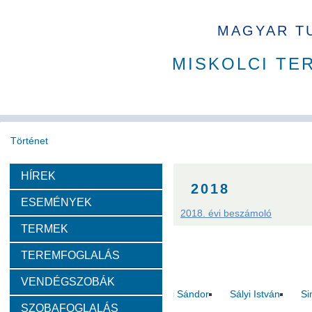
MAGYAR T
MISKOLCI TE
Történet
HÍREK
Köszöntő
A MAB
Az MTA
A Ház
MAB korábbi t
2018
ESEMÉNYEK
2018. évi beszámoló
Díjazottak
TERMEK
TEREMFOGLALÁS
Tudós arcképek
VENDÉGSZOBÁK
Csókás János
Geleji Sándor
Sályi István
Si
SZOBAFOGLALÁS