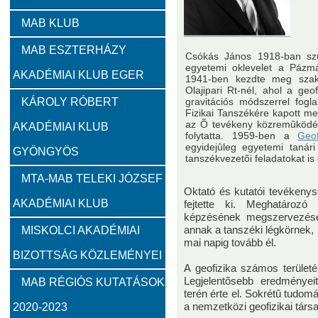
Zambó János
Takács Ernő
MAB KLUB
MAB ESZTERHÁZY
Csókás János 1918-ban szüle
Szervezeti felépítés
egyetemi oklevelet a Pázm
AKADÉMIAI KLUB EGER
1941-ben kezdte meg sza
Olajipari Rt-nél, ahol a geo
Választott vezetők
Akadémikusok
Nem akadémikus köz
KÁROLY RÓBERT
gravitációs módszerrel fogl
Fizikai Tanszékére kapott m
az Õ tevékeny közremûködésé
AKADÉMIAI KLUB
folytatta. 1959-ben a
Geof
Feladatok
egyidejûleg egyetemi tanári
GYÖNGYÖS
tanszékvezetõi feladatokat is e
Közérdekű információk
MTA-MAB TELEKI JÓZSEF
Oktató és kutatói tevékeny
AKADÉMIAI KLUB
fejtette ki. Meghatározó
SZMSZ
képzésének megszervezésé
MISKOLCI AKADÉMIAI
annak a tanszéki légkörnek,
mai napig tovább él.
BIZOTTSÁG KÖZLEMÉNYEI
Alapítvány
A geofizika számos területé
Legjelentõsebb eredményeit
MAB RÉGIÓS KUTATÁSOK
2023
2022
2021
terén érte el. Sokrétû tudo
2020
2019
2018
2020-2023
a nemzetközi geofizikai társ