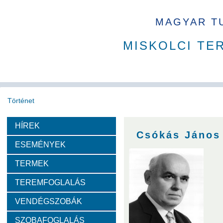
MAGYAR T
MISKOLCI TE
Történet
HÍREK
Köszöntő
A MAB
Az MTA
A Ház
MAB korábbi t
Csókás János
ESEMÉNYEK
Díjazottak
TERMEK
TEREMFOGLALÁS
Tudós arcképek
VENDÉGSZOBÁK
Csókás János
Geleji Sándor
Sályi István
Si
SZOBAFOGLALÁS