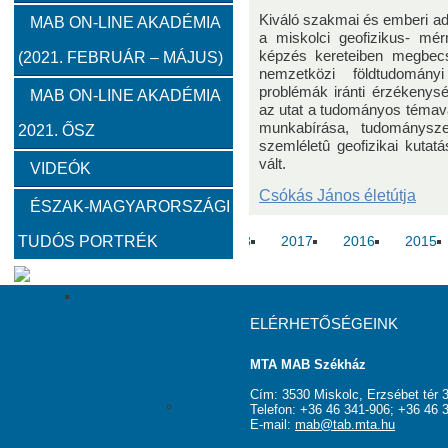
Kiváló szakmai és emberi ado
2012
2011
2010
MAB ON-LINE AKADÉMIA
a miskolci geofizikus- mé
képzés kereteiben megbecsü
(2021. FEBRUÁR – MÁJUS)
nemzetközi földtudomány
Közgyűlések
problémák iránti érzékenys
MAB ON-LINE AKADÉMIA
az utat a tudományos témav
munkabírása, tudománysz
2021. ŐSZ
2023
2022
2021
2020
2019
2018
szemléletû geofizikai kutat
vált.
VIDEÓK
Határon túli kapcsolatok (beszámolók)
Csókás János életútja
ÉSZAK-MAGYARORSZÁGI
TUDÓS PORTRÉK
2020
2019
2018
2017
2016
2015
2009
ELÉRHETŐSÉGEINK
Köztestületi tagok
Kapcsolat
MTA MAB Székház
Cím: 3530 Miskolc, Erzsébet tér 3
MAB Titkárság
Elnökség
Haszno
Telefon: +36 46 341-906; +36 46 
E-mail:
mab@tab.mta.hu