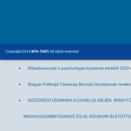
Videók
Miskolci Akadémiai Esték
Egri Akadémiai Esték
Gyöngy
Tudomány a hétköznapokban (MITV)
Tudomány a hétköz
Copyright 2014
MTA-TABT.
All rights reserved
Tudományos előadások
Előadássorozat a pszichológiai kutatások köréből 2022.
Magyar Földrajzi Társaság Borsodi Osztályának rende
IDŐSÖDÉSTUDOMÁNY A COVID-19 IDEJÉN: IRÁNYT
MEGHOSSZABBÍTÁSÁHOZ ÉS AZ IDŐSKORI ÉLETÚTT