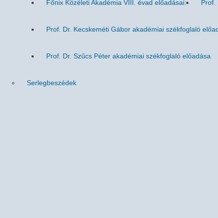
Főnix Közéleti Akadémia VIII. évad előadásai:
Prof.
Prof. Dr. Kecskeméti Gábor akadémiai székfoglaló előa
Prof. Dr. Szűcs Péter akadémiai székfoglaló előadása
Serlegbeszédek