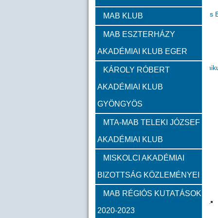
Zambó János
Takács 
MAB KLUB
MAB ESZTERHÁZY
Szervezeti felépítés
AKADÉMIAI KLUB EGER
Választott vezetők
Akadémik
KÁROLY RÓBERT
AKADÉMIAI KLUB
Feladatok
GYÖNGYÖS
Közérdekű információk
MTA-MAB TELEKI JÓZSEF
AKADÉMIAI KLUB
SZMSZ
MISKOLCI AKADÉMIAI
BIZOTTSÁG KÖZLEMÉNYEI
Alapítvány
MAB RÉGIÓS KUTATÁSOK
2023
2022
2021
2020-2023