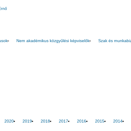
Ernő
usok
Nem akadémikus közgyűlési képviselők
Szak és munkabi
2020
2019
2018
2017
2016
2015
2014