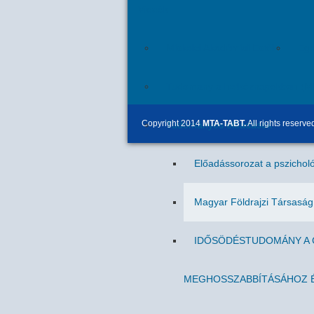
Videók
Miskolci Akadémiai Esték
Egr
Tudomány a hétköznapokban (M
Copyright 2014
MTA-TABT.
All rights reserve
Tudományos előadások
Előadássorozat a pszicholó
Magyar Földrajzi Társasá
IDŐSÖDÉSTUDOMÁNY A C
MEGHOSSZABBÍTÁSÁHOZ É