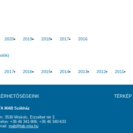
2020
2019
2018
2017
2016
olók)
2017
2016
2015
2014
2013
2012
2011
LÉRHETŐSÉGEINK
TÉRKÉP
A MAB Székház
m: 3530 Miskolc, Erzsébet tér 3.
rság
Elnökség
Hasznos linkek
Támogatók
lefon: +36 46 341-906; +36 46 340-633
mail:
mab@tab.mta.hu