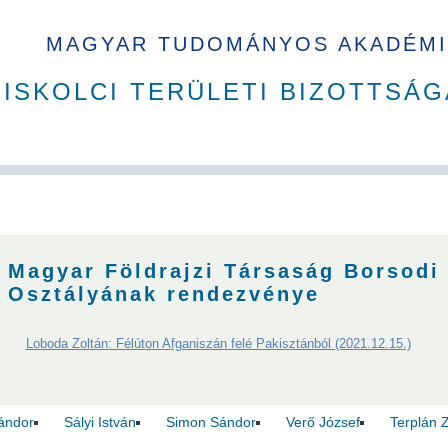
MAGYAR TUDOMÁNYOS AKADÉMI
ISKOLCI TERÜLETI BIZOTTSÁG
A Ház
MAB korábbi tisztségviselői
Szakbizottságok
Dí
Magyar Földrajzi Társaság Borsodi
Osztályának rendezvénye
Loboda Zoltán: Félúton Afganiszán felé Pakisztánból (2021.12.15.)
Sándor
Sályi István
Simon Sándor
Verő József
Terplán 