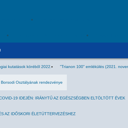
i Akadémiai Esték
Gyöngyösi Akadémiai Esték
ITV)
Tudomány a hétköznapokban (Egri TV)
Magyar Tudomán
d
giai kutatások köréből 2022.
"Trianon 100" emlékülés (2021. nove
g Borsodi Osztályának rendezvénye
OVID-19 IDEJÉN: IRÁNYTŰ AZ EGÉSZSÉGBEN ELTÖLTÖTT ÉVEK
S AZ IDŐSKORI ÉLETÚTTERVEZÉSHEZ