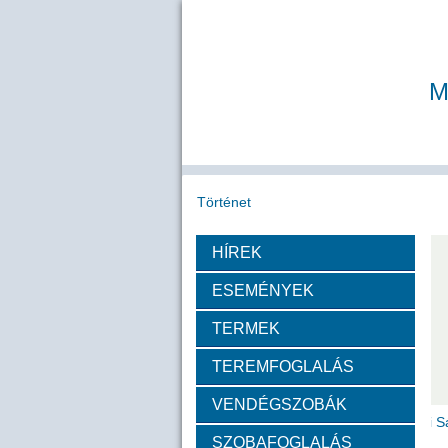
M
Történet
HÍREK
Köszöntő
A MAB
Az MTA
ESEMÉNYEK
Díjazottak
TERMEK
TEREMFOGLALÁS
Tudós arcképek
VENDÉGSZOBÁK
Csókás János
Geleji 
SZOBAFOGLALÁS