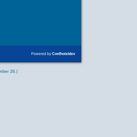
y Ünnepe
Powered by
Confhoteldev
mber 26.)