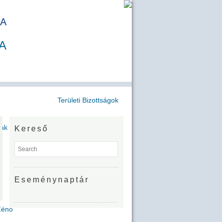
A
A
Területi Bizottságok
jak
Kereső
Eseménynaptár
Zénó