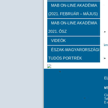
2012
2011
2010
MAB ON-LINE AKADÉMIA
(2021. FEBRUÁR – MÁJUS)
Közgyűlések
MAB ON-LINE AKADÉMIA
2021. ŐSZ
2023
2022
2021
VIDEÓK
Határon túli kapcsolatok (beszám
ÉSZAK-MAGYARORSZÁGI
TUDÓS PORTRÉK
2020
2019
2018
2009
E
Köztestületi tagok
Kapcsolat
MT
Cí
MAB Titká
Te
E-