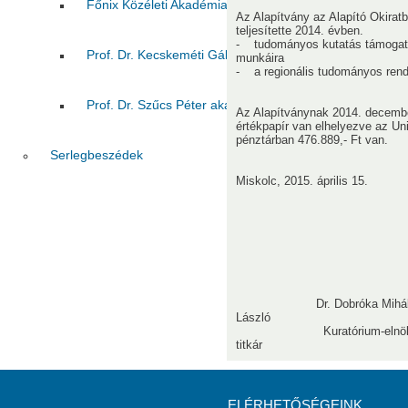
Főnix Közéleti Akadémia VIII. évad előadásai:
Prof.
Az Alapítvány az Alapító Okirat
teljesítette 2014. évben.
- tudományos kutatás támogatása
Prof. Dr. Kecskeméti Gábor akadémiai székfoglaló előa
munkáira
- a regionális tudományos ren
Prof. Dr. Szűcs Péter akadémiai székfoglaló előadása
Az Alapítványnak 2014. december
értékpapír van elhelyezve az U
pénztárban 476.889,- Ft van.
Serlegbeszédek
Miskolc, 2015. április 15.
Dr. Dobróka 
László
Kuratórium-e
titkár
ELÉRHETŐSÉGEINK