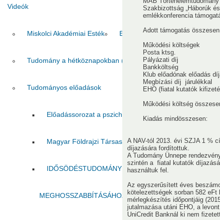
MAB Történelemtudomány és
Videók
Szakbizottság „Háborúk és
emlékkonferencia 
Adott támogatás ö
Miskolci Akadémiai Esték
Egri Akadémiai Esték
Gyöngy
Működési költségek
Posta kt
Pályázati
Tudomány a hétköznapokban (MITV)
Tudomány a hétköz
Bankkölts
Klub előadónak el
Megbízási díj j
Tudományos előadások
EHO (fiatal kutatók kifiz
Működési költség 
Előadássorozat a pszichológiai kutatások köréből 2022.
Kiadás mindössz
A NAV-tól 2013. évi SZJA 1 % cím
Magyar Földrajzi Társaság Borsodi Osztályának rende
díjazására fordítottuk.
A Tudomány Ünnepe rendezvényr
szintén a fiatal kutatók díjazás
IDŐSÖDÉSTUDOMÁNY A COVID-19 IDEJÉN: IRÁNYT
használtuk fel.
Az egyszerűsített éves beszámol
kötelezettségek sorban 582 eFt 
MEGHOSSZABBÍTÁSÁHOZ ÉS AZ IDŐSKORI ÉLETÚTT
mérlegkészítés időpontjáig (2015-
jutalmazása utáni EHO, a levont
UniCredit Banknál ki nem fizete