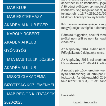
december 10-én közhasznú jogáll
A törvényi előírásoknak megfelel
Zambó János
Takács Ernő
MAB KLUB
közhasznúság megállapítását, mel
tekintettel) a 15/Pk.253/1991/
MAB ESZTERHÁZY
Miskolci Törvényszék nyilvántar
Szervezeti felépítés
Közhasznú tevékenysége: a rég
AKADÉMIAI KLUB EGER
megye) céljait szolgáló tudomán
Választott vezetők
Akadémikusok
Nem akadémikus köz
KÁROLY RÓBERT
Pártoktól független, azoktól tá
jelöltet nem állít és nem támoga
AKADÉMIAI KLUB
elzárkózik.
Feladatok
Az Alapítvány 2014. évben nem 
GYÖNGYÖS
Főfoglalkozású dolgozója nincs.
Közérdekű információk
MTA-MAB TELEKI JÓZSEF
Az Alapítvány 2014. évi tevéken
könyvelésre és 2.046 eFt kiadás
AKADÉMIAI KLUB
A negatív pénzügyi eredményre 
SZMSZ
nyitó pénzösszeg, az értékpapír 
MISKOLCI AKADÉMIAI
fedezetet. Az értékpapírból 2014
tőke része: 30.853,- Ft, az után
BIZOTTSÁG KÖZLEMÉNYEI
Alapítvány
MAB RÉGIÓS KUTATÁSOK
Bevételek:
2023
2022
2021
2020
2019
2018
2020-2023
Kapott támogatás