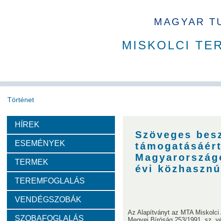
MAGYAR T
MISKOLCI TE
Történet
HÍREK
Köszöntő
A MAB
Az MTA
A Ház
MAB korábbi t
Szöveges bes
ESEMÉNYEK
támogatásáért
Díjazottak
Magyarország
TERMEK
évi közhasznú
TEREMFOGLALÁS
Tudós arcképek
VENDÉGSZOBÁK
Csókás János
Geleji Sándor
Sályi István
Si
Az Alapítványt az MTA Miskolci 
SZOBAFOGLALÁS
Megyei Bíróság 253/1991. sz. vé