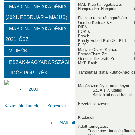
MAB Klub támogatására:
2012
2011
2010
MAB ON-LINE AKADÉMIA
Hungarodeal-Hungária 10.
(2021. FEBRUÁR – MÁJUS)
Fiatal kutatók támogatására:
Gomba Kertész KFT 150
Közgyűlések
DIPA 200.0
MAB ON-LINE AKADÉMIA
BOKIK 150.
Bosch 150.0
2021. ŐSZ
2023
2022
2021
2020
2019
2018
Károly Róbert Kut.Okt. KHT 15
FUX 150.0
Magyar Orvosi Kamara 75
VIDEÓK
BorsodChem Zrt 150.
Határon túli kapcsolatok (beszámolók)
Generali Biztosító Zrt. 15
ÉSZAK-MAGYARORSZÁGI
MKB Bank 150.
Támogatás (fiatal kutatóknak) 
TUDÓS PORTRÉK
2020
2019
2018
2017
2016
2015
Magánszemélyek adom
2009
SZJA 1 % uta
Bank által adott 
Bevétel összese
Köztestületi tagok
Kapcsolat
Kiadások:
MAB Titkárság
Elnökség
Haszno
Adott támogatás:
Tudomány Ünnepén fiatal ku