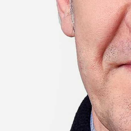
i Akadémiai Esték
Gyöngyösi Akadémiai Esték
ITV)
Tudomány a hétköznapokban (Egri TV)
Magyar Tudomán
giai kutatások köréből 2022.
"Trianon 100" emlékülés (2021. nove
g Borsodi Osztályának rendezvénye
OVID-19 IDEJÉN: IRÁNYTŰ AZ EGÉSZSÉGBEN ELTÖLTÖTT ÉVEK
S AZ IDŐSKORI ÉLETÚTTERVEZÉSHEZ