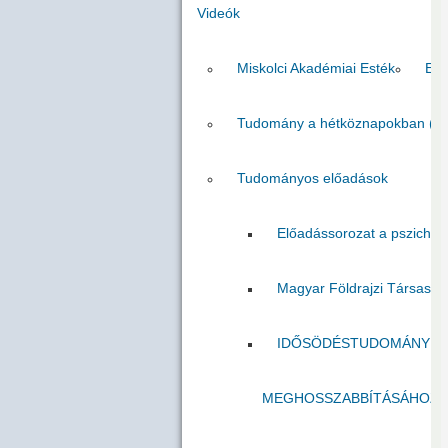
Videók
Miskolci Akadémiai Esték
Egr
Tudomány a hétköznapokban (M
Tudományos előadások
Előadássorozat a pszicholó
Magyar Földrajzi Társasá
IDŐSÖDÉSTUDOMÁNY A C
MEGHOSSZABBÍTÁSÁHOZ É