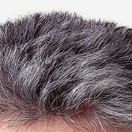
zottságok
2013