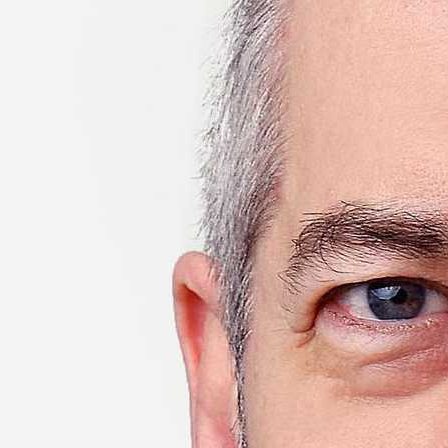
2020
2019
2018
2017
2016
olók)
2017
2016
2015
2014
2013
2012
2011
rság
Elnökség
Hasznos linkek
Támogatók