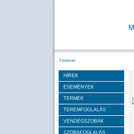
M
Történet
HÍREK
Köszöntő
A MAB
Az MTA
ESEMÉNYEK
Díjazottak
TERMEK
F
M
TEREMFOGLALÁS
Tudós arcképek
VENDÉGSZOBÁK
Csókás János
Geleji 
SZOBAFOGLALÁS