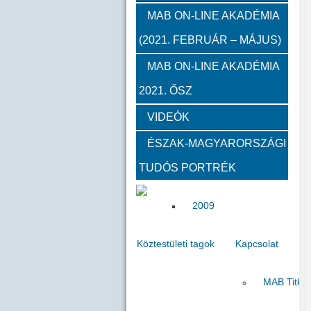
2012
2011
2010
MAB ON-LINE AKADÉMIA
(2021. FEBRUÁR – MÁJUS)
Közgyűlések
MAB ON-LINE AKADÉMIA
2021. ŐSZ
2023
2022
2021
VIDEÓK
Határon túli kapcsolatok (beszám
ÉSZAK-MAGYARORSZÁGI
TUDÓS PORTRÉK
2020
2019
2018
2009
Köztestületi tagok
Kapcsolat
MAB Titká