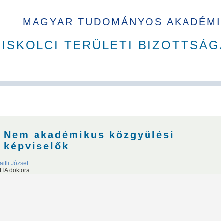
MAGYAR TUDOMÁNYOS AKADÉMI
ISKOLCI TERÜLETI BIZOTTSÁG
A Ház
MAB korábbi tisztségviselői
Szakbizottságok
Dí
Nem akadémikus közgyűlési
képviselők
aitli József
TA doktora
Sándor
Sályi István
Simon Sándor
Verő József
Terplán 