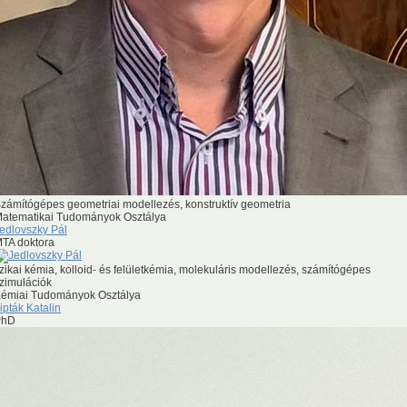
zámítógépes geometriai modellezés, konstruktív geometria
atematikai Tudományok Osztálya
edlovszky Pál
TA doktora
izikai kémia, kolloid- és felületkémia, molekuláris modellezés, számítógépes
zimulációk
émiai Tudományok Osztálya
ipták Katalin
PhD