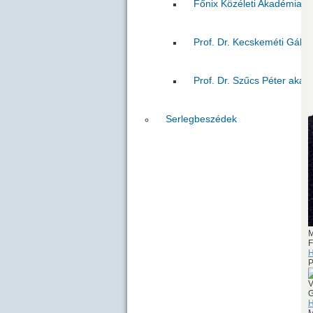
Főnix Közéleti Akadémia VI
Prof. Dr. Kecskeméti Gábo
Prof. Dr. Szűcs Péter akad
Serlegbeszédek
M
F
H
V
G
H