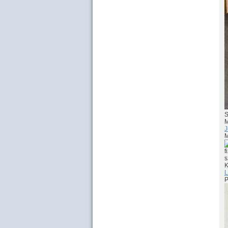
S
M
J
M
f
s
K
L