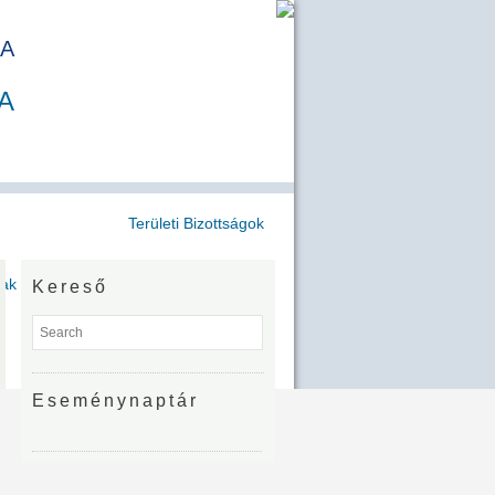
A
A
Területi Bizottságok
jak
Kereső
Eseménynaptár
Zénó