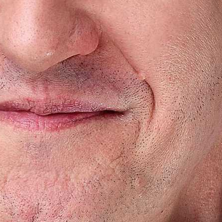
y Ünnepe
mber 26.)