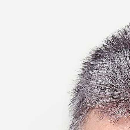
Ernő
usok
Nem akadémikus közgyűlési képviselők
Szak és munkabi
2020
2019
2018
2017
2016
2015
2014