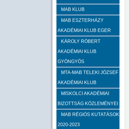
Zambó János
Takács 
MAB KLUB
MAB ESZTERHÁZY
Szervezeti felépítés
AKADÉMIAI KLUB EGER
Választott vezetők
Akadémik
KÁROLY RÓBERT
AKADÉMIAI KLUB
Feladatok
GYÖNGYÖS
Közérdekű információk
MTA-MAB TELEKI JÓZSEF
AKADÉMIAI KLUB
SZMSZ
MISKOLCI AKADÉMIAI
BIZOTTSÁG KÖZLEMÉNYEI
Alapítvány
MAB RÉGIÓS KUTATÁSOK
2023
2022
2021
2020-2023