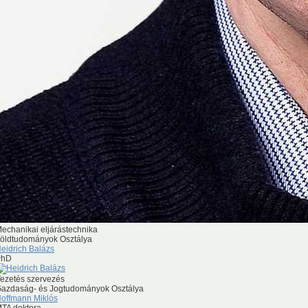
II. évad előadásai:
Prof. Dr. Kaptay György akadémiai székfoglaló
r akadémiai székfoglaló előadása
émiai székfoglaló előadása
echanikai eljárástechnika
öldtudományok Osztálya
eidrich Balázs
PhD
ezetés szervezés
azdaság- és Jogtudományok Osztálya
offmann Miklós