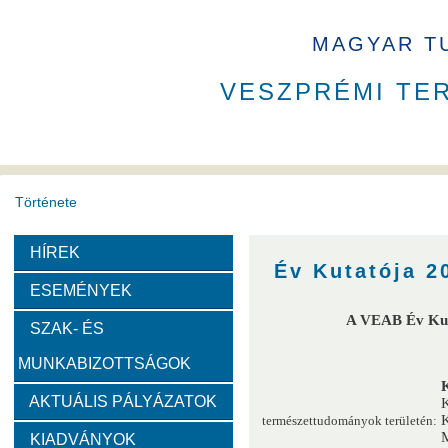
MAGYAR T
VESZPRÉMI TE
Története
HÍREK
A VEAB története
Eddigi VEAB elnökök
Székház
Év Kutatója 2
ESEMÉNYEK
Díjak
A VEAB Év Kuta
SZAK- ÉS
MUNKABIZOTTSÁGOK
Emlékérem
Év Kutatója
VEAB Kiemelkedő Ifjú K
AKTUÁLIS PÁLYÁZATOK
K
K
természettudományok területén:
Szervezeti felépítése
M
KIADVÁNYOK