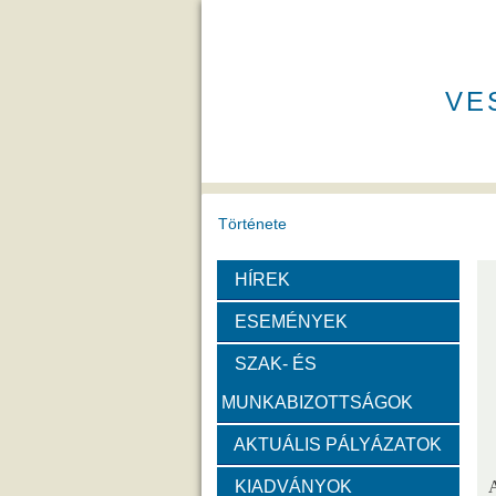
VE
Története
HÍREK
A VEAB története
Eddigi VEA
ESEMÉNYEK
Díjak
SZAK- ÉS
MUNKABIZOTTSÁGOK
Emlékérem
Év Kutatój
AKTUÁLIS PÁLYÁZATOK
Szervezeti felépítése
KIADVÁNYOK
A