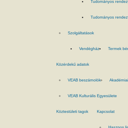
Tudományos rendez
Tudományos rendez
Szolgáltatások
Vendégház
Termek bé
Közérdekű adatok
VEAB beszámolók
Akadémiai
VEAB Kulturális Egyesülete
Köztestületi tagok
Kapcsolat
Hasznos li