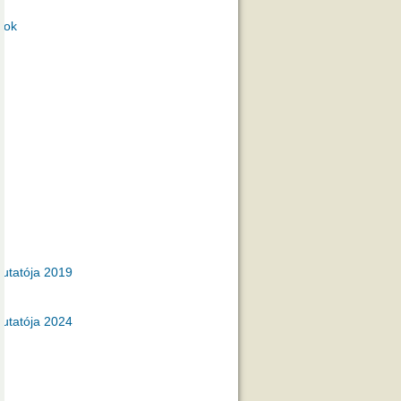
gok
utatója 2019
utatója 2024