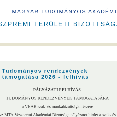
MAGYAR TUDOMÁNYOS AKADÉMI
SZPRÉMI TERÜLETI BIZOTTSÁG
B elnökök
Székház
Tudományos rendezvények
támogatása 2026 - felhívás
PÁLYÁZATI FELHÍVÁS
a
VEAB Kiemelkedő Ifjú Kutatója
Pannon Tudományos Nap PhD D
TUDOMÁNYOS RENDEZVÉNYEK TÁMOGATÁSÁRA
a VEAB szak- és munkabizottságai részére
z MTA Veszprémi Akadémiai Bizottsága pályázatot hirdet a szak- és