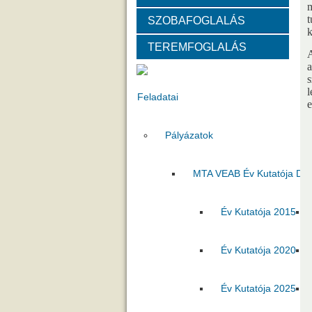
m
SZOBAFOGLALÁS
Választott vezetők
Akadémik
k
TEREMFOGLALÁS
A
Tanácskozási jogú tagok
SZ
a
l
Feladatai
e
Pályázatok
MTA VEAB Év Kutatója Díj
Év Kutatója 2015
Év Kutatója 2020
Év Kutatója 2025