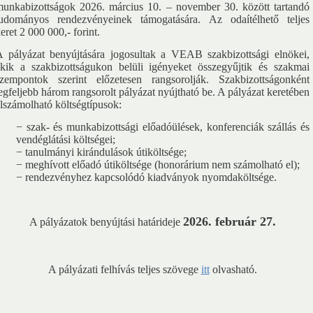
unkabizottságok 2026. március 10. – november 30. között tartandó
tudományos rendezvényeinek támogatására. Az odaítélhető teljes
usok
Nem akadémikus közgyűlési képviselők
Szavazati jogú ta
eret
2 000 000,- forint.
 pályázat benyújtására jogosultak a VEAB szakbizottsági elnökei,
MSZ
Testületek
kik a szakbizottságukon belüli igényeket összegyűjtik és szakmai
szempontok szerint előzetesen rangsorolják. Szakbizottságonként
egfeljebb három rangsorolt pályázat nyújtható be. A pályázat keretében
lszámolható költségtípusok:
− szak- és munkabizottsági előadóülések, konferenciák szállás és
vendéglátási költségei;
− tanulmányi kirándulások útiköltsége;
− meghívott előadó útiköltsége (honorárium nem számolható el);
− rendezvényhez kapcsolódó kiadványok nyomdaköltsége.
Év Kutatója 2016
Év Kutatója 2017
Év Kutatója 2018
Év K
2026. február 27.
A pályázatok benyújtási határideje
Év Kutatója 2021
Év Kutatója 2022
Év Kutatója 2023
Év K
A pályázati felhívás teljes szövege
itt
olvasható.
Az MTA VEAB Év Kutatója 2026. évi díjazottjai