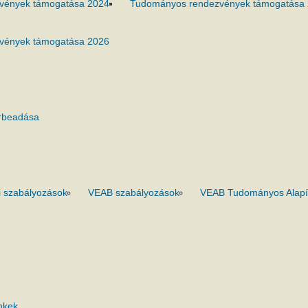
vények támogatása 2024
Tudományos rendezvények támogatása
vények támogatása 2026
rbeadása
 szabályozások
VEAB szabályozások
VEAB Tudományos Alapí
nkek