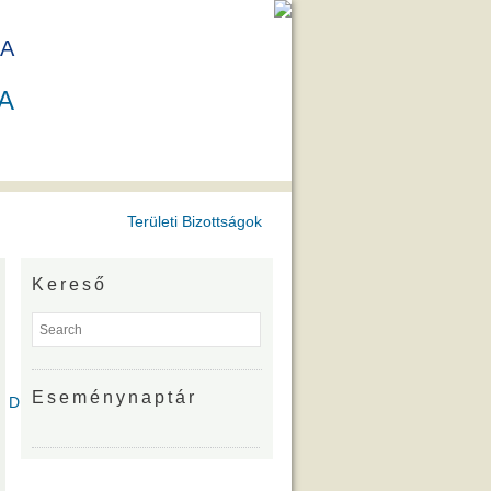
A
A
Területi Bizottságok
Kereső
Eseménynaptár
íjazottjai