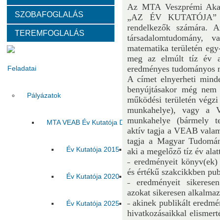
Az MTA Veszprémi Akadé
SZOBAFOGLALÁS
Választott vezetők
Akadémikusok
Nem akadémikus köz
„AZ ÉV KUTATÓJA” cí
rendelkezők számára. A
TEREMFOGLALÁS
társadalomtudomány, v
Tanácskozási jogú tagok
SZMSZ
Testületek
matematika területén egy
meg az elmúlt tíz év a
eredményes tudományos m
Feladatai
A címet elnyerheti minde
benyújtásakor még nem 
Pályázatok
működési területén végzi 
munkahelye), vagy a 
munkahelye (bármely ter
MTA VEAB Év Kutatója Díj
aktív tagja a VEAB vala
tagja a Magyar Tudomán
Év Kutatója 2015
Év Kutatója 2016
Év Ku
aki a megelőző tíz év alat
˗ eredményeit könyv(ek)
és értékű szakcikkben pub
Év Kutatója 2020
Év Kutatója 2021
Év Ku
˗ eredményeit sikeresen
azokat sikeresen alkalmaz
˗ akinek publikált eredmé
Év Kutatója 2025
Az MTA VEAB Év Kutatója 202
hivatkozásaikkal elismert