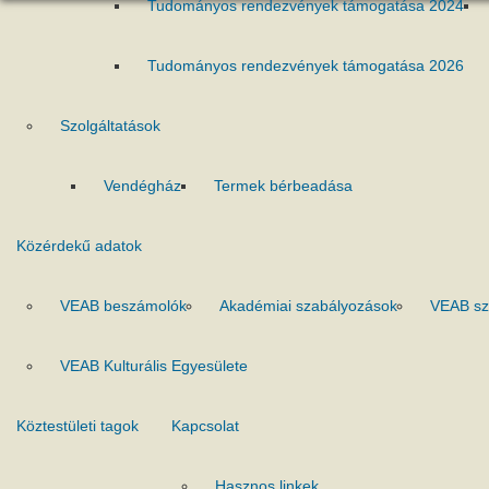
Tudományos rendezvények támogatása 2024
Tudományos rendezvények támogatása 2026
Szolgáltatások
Vendégház
Termek bérbeadása
Közérdekű adatok
VEAB beszámolók
Akadémiai szabályozások
VEAB sz
VEAB Kulturális Egyesülete
Köztestületi tagok
Kapcsolat
Hasznos linkek