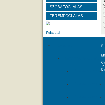
A
t
SZOBAFOGLALÁS
Választott vezetők
Akadémik
R
r
TEREMFOGLALÁS
m
Tanácskozási jogú tagok
SZ
V
Feladatai
Pályázatok
E
MT
MTA VEAB Év Kutatója Díj
Cí
Te
E-
Év Kutatója 2015
Év Kutatója 2020
Év Kutatója 2025