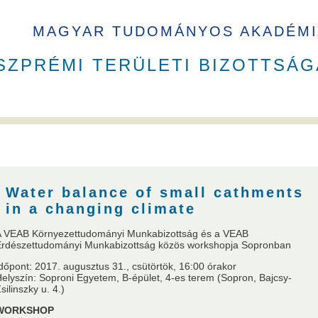
MAGYAR TUDOMÁNYOS AKADÉMI
SZPRÉMI TERÜLETI BIZOTTSÁG
B elnökök
Székház
Water balance of small cathments
in a changing climate
A VEAB Környezettudományi Munkabizottság és a VEAB
Erdészettudományi Munkabizottság közös workshopja Sopronban
a
VEAB Kiemelkedő Ifjú Kutatója
Pannon Tudományos Nap PhD D
dőpont: 2017. augusztus 31., csütörtök, 16:00 órakor
elyszín: Soproni Egyetem, B-épület, 4-es terem (Sopron, Bajcsy-
silinszky u. 4.)
WORKSHOP