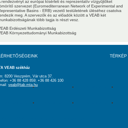
 rendezvényt az európai kísérleti és reprezentatív vízgyűjtőket
ömörítő szervezet (Euromediterranean Network of Experimental and
usok
Nem akadémikus közgyűlési képviselők
Szavazati jogú ta
epresentative Basins - ERB) vezető testületének üléséhez csatolva
endezik meg. A szervezők és az előadók között a VEAB két
unkabizottságának több tagja is részt vesz.
MSZ
Testületek
EAB Erdészeti Munkabizottság
VEAB Környezettudományi Munkabizottság
LÉRHETŐSÉGEINK
TÉRKÉP
A VEAB székház
m: 8200 Veszprém, Vár utca 37.
lefon: +36 88 428 859; +36 88 426 100
mail:
veab@tab.mta.hu
Év Kutatója 2016
Év Kutatója 2017
Év Kutatója 2018
Év K
Év Kutatója 2021
Év Kutatója 2022
Év Kutatója 2023
Év K
Az MTA VEAB Év Kutatója 2026. évi díjazottjai