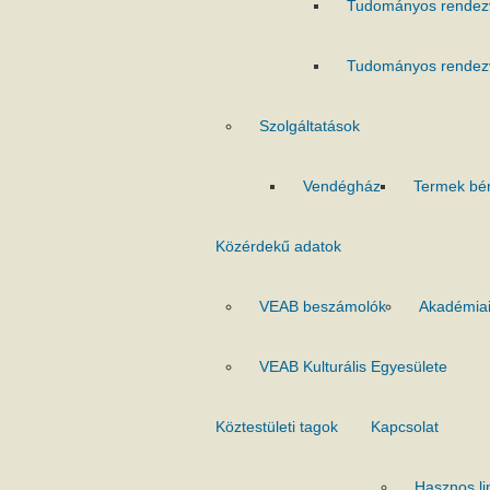
Tudományos rendez
Tudományos rendez
Szolgáltatások
Vendégház
Termek bé
Közérdekű adatok
VEAB beszámolók
Akadémiai
VEAB Kulturális Egyesülete
Köztestületi tagok
Kapcsolat
Hasznos li