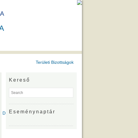
A
A
Területi Bizottságok
Kereső
Eseménynaptár
íjazottjai