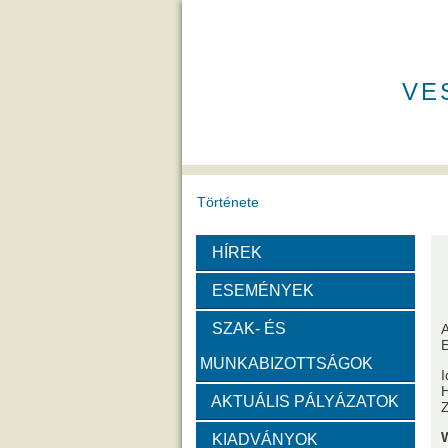
VE
Története
HÍREK
A VEAB története
Eddigi VEA
ESEMÉNYEK
Díjak
SZAK- ÉS
MUNKABIZOTTSÁGOK
Emlékérem
Év Kutatój
I
H
AKTUÁLIS PÁLYÁZATOK
Z
Szervezeti felépítése
KIADVÁNYOK