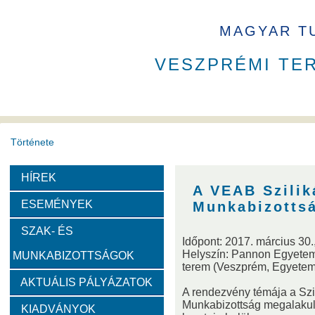
MAGYAR T
VESZPRÉMI TE
Története
HÍREK
A VEAB története
Eddigi VEAB elnökök
Székház
A VEAB Szilik
ESEMÉNYEK
Munkabizotts
Díjak
SZAK- ÉS
Időpont: 2017. március 30.,
Helyszín: Pannon Egyetem,
MUNKABIZOTTSÁGOK
Emlékérem
Év Kutatója
VEAB Kiemelkedő Ifjú K
terem (Veszprém, Egyetem 
AKTUÁLIS PÁLYÁZATOK
A rendezvény témája a Szi
Szervezeti felépítése
Munkabizottság megalaku
KIADVÁNYOK