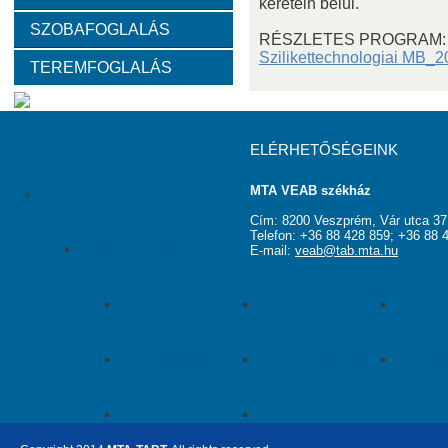
keretein belül.
SZOBAFOGLALÁS
Választott vezetők
Akadémikusok
Nem akadémikus köz
RÉSZLETES PROGRAM:
Szilikettechnologiai MB_
TEREMFOGLALÁS
Tanácskozási jogú tagok
SZMSZ
Testületek
Feladatai
ELÉRHETŐSÉGEINK
MTA VEAB székház
Pályázatok
Cím: 8200 Veszprém, Vár utca 37
Telefon: +36 88 428 859; +36 88 
MTA VEAB Év Kutatója Díj
E-mail:
veab@tab.mta.hu
Év Kutatója 2015
Év Kutatója 2016
Év Ku
Év Kutatója 2020
Év Kutatója 2021
Év Ku
Év Kutatója 2025
Az MTA VEAB Év Kutatója 202