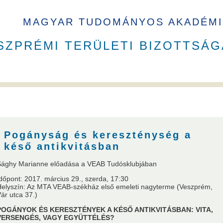
MAGYAR TUDOMÁNYOS AKADÉMI
SZPRÉMI TERÜLETI BIZOTTSÁG
B elnökök
Székház
Pogányság és kereszténység a
késő antikvitásban
Sághy Marianne előadása a VEAB Tudósklubjában
dőpont: 2017. március 29., szerda, 17:30
a
VEAB Kiemelkedő Ifjú Kutatója
Pannon Tudományos Nap PhD D
elyszín: Az MTA VEAB-székház első emeleti nagyterme (Veszprém,
ár utca 37.)
POGÁNYOK ÉS KERESZTÉNYEK A KÉSŐ ANTIKVITÁSBAN: VITA,
VERSENGÉS, VAGY EGYÜTTÉLÉS?