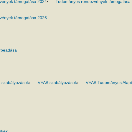
vények támogatása 2024
Tudományos rendezvények támogatása
vények támogatása 2026
rbeadása
 szabályozások
VEAB szabályozások
VEAB Tudományos Alapí
nkek