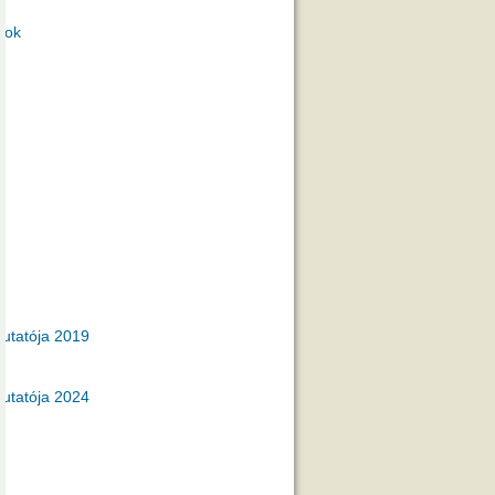
gok
utatója 2019
utatója 2024