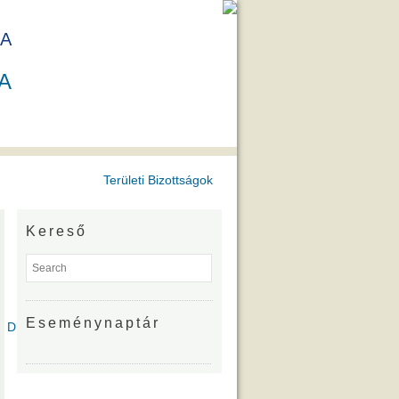
A
A
Területi Bizottságok
Kereső
Eseménynaptár
íjazottjai