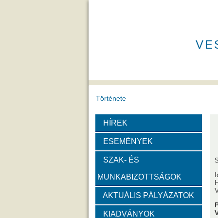
VE
Története
HÍREK
A VEAB története
Eddigi VEA
ESEMÉNYEK
Díjak
SZAK- ÉS
I
MUNKABIZOTTSÁGOK
Emlékérem
Év Kutatój
H
V
AKTUÁLIS PÁLYÁZATOK
Szervezeti felépítése
KIADVÁNYOK