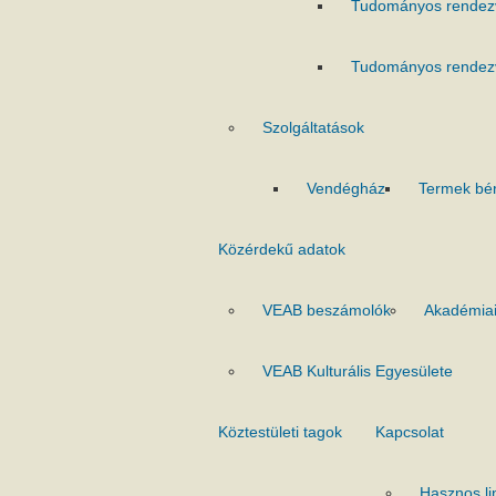
Tudományos rendez
Tudományos rendez
Szolgáltatások
Vendégház
Termek bé
Közérdekű adatok
VEAB beszámolók
Akadémiai
VEAB Kulturális Egyesülete
Köztestületi tagok
Kapcsolat
Hasznos li