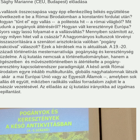
 Sághy Marianne (CEU, Budapest) előadása
usok
Nem akadémikus közgyűlési képviselők
Szavazati jogú ta
 vallások összecsapása vagy épp ellenkezőleg békés együttélése
övetkezett-e be a Római Birodalomban a konstantini fordulat után?
ogyan “tűnt el” egy vallás -- a politeista hit -- a római világból? Mit
MSZ
Testületek
udunk a pogányok áttéréséről? Hogyan vált kereszténnyé Európa?
yors vagy lassú folyamat-e a vallásváltás? Mennyiben számított az,
ogy milyen hitet vall a császár? A hagyományos kultuszok törvényi
isszaszorítására a szenátori arisztokrácia valóban “pogány
eakcióval” válaszolt? Ezek a kérdések ma is aktuálisak. A 19.-20.
zázadi történetírás mesternarratívája pogányság és kereszténység
üzdelme. A új kutatás nemcsak a történettudományban, hanem a
égészetben és művészettörténetben is átértékelte a pogány-
eresztény kapcsolatrendszer paradigmáját. A késő antik Római
irodalom egyre inkább multikulturális, globális nagyhatalomnak látszik
 akár a mai Európai Unió vagy az Egyesült Államok --, amelyben sok
allás élt együtt, miközben radikális vallási forradalom zajlott le a
sászár vezetésével. Az előadás az új kutatási irányokba ad izgalmas
epillantást.
Év Kutatója 2016
Év Kutatója 2017
Év Kutatója 2018
Év K
Év Kutatója 2021
Év Kutatója 2022
Év Kutatója 2023
Év K
Az MTA VEAB Év Kutatója 2026. évi díjazottjai