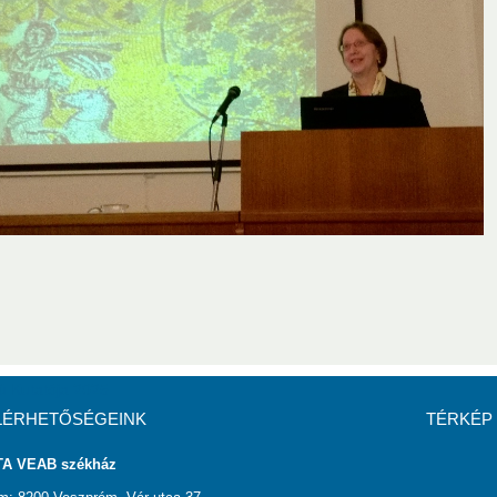
Kutatója Díj
ú kutatója 2015
VEAB kiemelkedő ifjú kutatója 2016
ú kutatója 2017
VEAB kiemelkedő ifjú kutatója 2018
ú kutatója 2019
VEAB kiemelkedő ifjú kutatója 2020
ú kutatója 2021
VEAB kiemelkedő ifjú kutatója 2022
ú kutatója 2023
VEAB kiemelkedő ifjú kutatója 2024
ú Kutatója 2025
LÉRHETŐSÉGEINK
TÉRKÉP
A VEAB székház