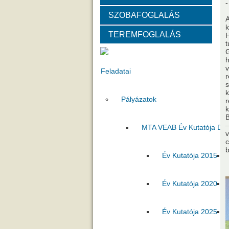
-
SZOBAFOGLALÁS
Választott vezetők
Akadémik
A
k
TEREMFOGLALÁS
H
Tanácskozási jogú tagok
SZ
t
G
h
v
Feladatai
r
s
k
Pályázatok
r
k
B
–
MTA VEAB Év Kutatója Díj
v
c
b
Év Kutatója 2015
Év Kutatója 2020
Év Kutatója 2025