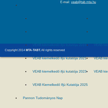
E-mail:
veab@tab.mta.hu
MTA VEAB Kiemelkedő Ifjú Kutatója Díj
VEAB kiemelkedő ifjú kutatója 2015
VEAB kie
VEAB kiemelkedő ifjú kutatója 2017
VEAB kie
VEAB kiemelkedő ifjú kutatója 2019
VEAB kie
Copyright 2014
MTA-TABT.
All rights reserved
VEAB kiemelkedő ifjú kutatója 2021
VEAB kie
VEAB kiemelkedő ifjú kutatója 2023
VEAB kie
VEAB Kiemelkedő Ifjú Kutatója 2025
Pannon Tudományos Nap