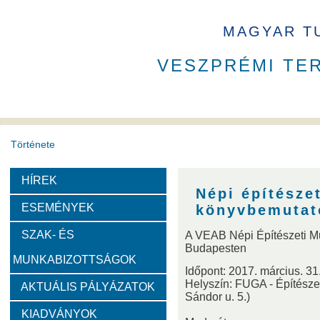
MAGYAR T
VESZPRÉMI TE
Története
HÍREK
A VEAB története
Eddigi VEAB elnökök
Székház
Népi építésze
ESEMÉNYEK
könyvbemutat
Díjak
SZAK- ÉS
A VEAB Népi Építészeti M
Budapesten
MUNKABIZOTTSÁGOK
Emlékérem
Év Kutatója
VEAB Kiemelkedő Ifjú K
Időpont: 2017. március. 31.
Helyszín: FUGA - Építésze
AKTUÁLIS PÁLYÁZATOK
Sándor u. 5.)
Szervezeti felépítése
KIADVÁNYOK