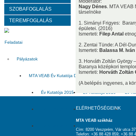
Moderátor:
Nagy Dénes
. MTA VEAB N
SZOBAFOGLALÁS
Választott vezetők
Akadémikusok
Nem akadémikus köz
társelnöke
TEREMFOGLALÁS
1. Simányi Frigyes: Baran
Tanácskozási jogú tagok
SZMSZ
Testületek
épületei. (2016)
Ismerteti:
Filep Antal
etnog
Feladatai
2. Zentai Tünde: A Dél-Du
Ismerteti:
Balassa M. Iván
Pályázatok
3. Horváth Zoltán György 
Baranya középkori templom
Ismerteti:
Horváth Zoltán
MTA VEAB Év Kutatója Díj
(A belépés ingyenes, a k
Év Kutatója 2015
Év Kutatója 2016
Év Ku
ELÉRHETŐSÉGEINK
Év Kutatója 2020
Év Kutatója 2021
Év Ku
MTA VEAB székház
Év Kutatója 2025
Az MTA VEAB Év Kutatója 202
Cím: 8200 Veszprém, Vár utca 37
Telefon: +36 88 428 859; +36 88 