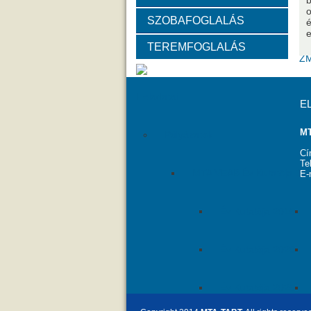
b
o
SZOBAFOGLALÁS
Választott vezetők
Akadémik
é
e
TEREMFOGLALÁS
Tanácskozási jogú tagok
SZ
Feladatai
E
MT
Pályázatok
Cí
Te
MTA VEAB Év Kutatója Díj
E-
Év Kutatója 2015
Év Kutatója 2020
Év Kutatója 2025