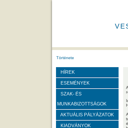
VE
Története
HÍREK
A VEAB története
Eddigi VEA
ESEMÉNYEK
A
Díjak
SZAK- ÉS
I
MUNKABIZOTTSÁGOK
Emlékérem
Év Kutatój
A
AKTUÁLIS PÁLYÁZATOK
t
Szervezeti felépítése
é
KIADVÁNYOK