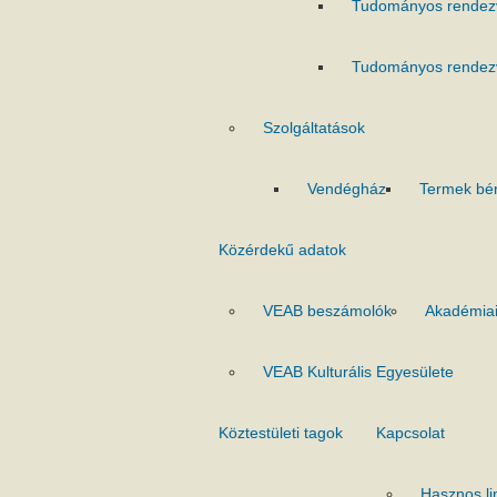
Tudományos rendez
Tudományos rendez
Szolgáltatások
Vendégház
Termek bé
Közérdekű adatok
VEAB beszámolók
Akadémiai
VEAB Kulturális Egyesülete
Köztestületi tagok
Kapcsolat
Hasznos li