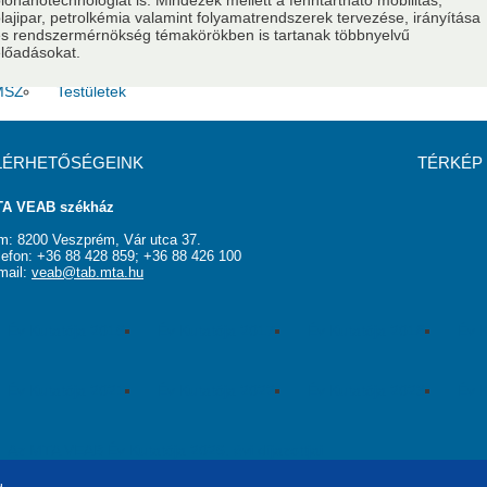
ionanotechnológiát is. Mindezek mellett a fenntartható mobilitás,
lajipar, petrolkémia valamint folyamatrendszerek tervezése, irányítása
usok
Nem akadémikus közgyűlési képviselők
Szavazati jogú ta
s rendszermérnökség témakörökben is tartanak többnyelvű
lőadásokat.
MSZ
Testületek
LÉRHETŐSÉGEINK
TÉRKÉP
A VEAB székház
m: 8200 Veszprém, Vár utca 37.
lefon: +36 88 428 859; +36 88 426 100
mail:
veab@tab.mta.hu
Év Kutatója 2016
Év Kutatója 2017
Év Kutatója 2018
Év K
Év Kutatója 2021
Év Kutatója 2022
Év Kutatója 2023
Év K
Az MTA VEAB Év Kutatója 2026. évi díjazottjai