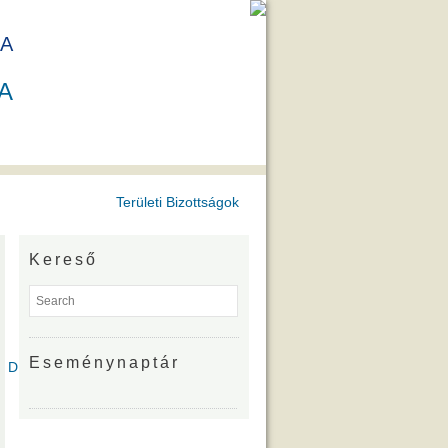
A
A
Területi Bizottságok
Kereső
Eseménynaptár
íjazottjai