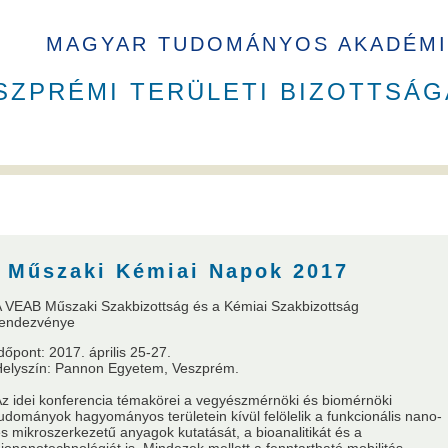
MAGYAR TUDOMÁNYOS AKADÉMI
SZPRÉMI TERÜLETI BIZOTTSÁG
B elnökök
Székház
Műszaki Kémiai Napok 2017
 VEAB Műszaki Szakbizottság és a Kémiai Szakbizottság
rendezvénye
dőpont: 2017. április 25-27.
a
VEAB Kiemelkedő Ifjú Kutatója
Pannon Tudományos Nap PhD D
Helyszín: Pannon Egyetem, Veszprém.
z idei konferencia témakörei a vegyészmérnöki és biomérnöki
udományok hagyományos területein kívül felölelik a funkcionális nano-
s mikroszerkezetű anyagok kutatását, a bioanalitikát és a