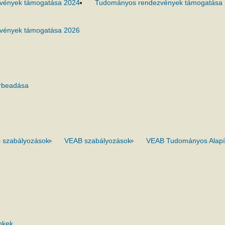
vények támogatása 2024
Tudományos rendezvények támogatása
vények támogatása 2026
rbeadása
 szabályozások
VEAB szabályozások
VEAB Tudományos Alapí
nkek