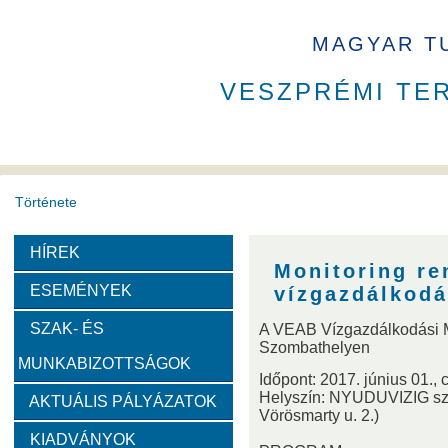
MAGYAR T
VESZPRÉMI TE
Története
HÍREK
A VEAB története
Eddigi VEAB elnökök
Székház
Monitoring re
ESEMÉNYEK
vízgazdálkodá
Díjak
SZAK- ÉS
A VEAB Vízgazdálkodási M
Szombathelyen
MUNKABIZOTTSÁGOK
Emlékérem
Év Kutatója
VEAB Kiemelkedő Ifjú K
Időpont: 2017. június 01., 
Helyszín: NYUDUVIZIG szé
AKTUÁLIS PÁLYÁZATOK
Vörösmarty u. 2.)
Szervezeti felépítése
KIADVÁNYOK