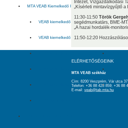
Intézet, Vízgazdálkodási 
MTA VEAB Kiemelkedő Ifjú Kutatója Díj
„Kísérleti mintavízgyűjtő 
11:30-11:50
Török Gergel
VEAB kiemelkedő ifjú kutatója 2015
VEAB kie
segédmunkatárs, BME-MTA
„A hazai hordalék-monitorin
VEAB kiemelkedő ifjú kutatója 2017
11:50-12:20 Hozzászólás
VEAB kie
VEAB kiemelkedő ifjú kutatója 2019
VEAB kie
ELÉRHETŐSÉGEINK
VEAB kiemelkedő ifjú kutatója 2021
VEAB kie
MTA VEAB székház
Cím: 8200 Veszprém, Vár utca 37
VEAB kiemelkedő ifjú kutatója 2023
VEAB kie
Telefon: +36 88 428 859; +36 88 
E-mail:
veab@tab.mta.hu
VEAB Kiemelkedő Ifjú Kutatója 2025
Pannon Tudományos Nap