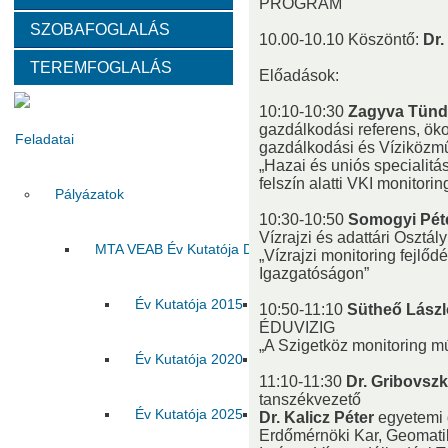
PROGRAM
SZOBAFOGLALÁS
Választott vezetők
Akadémikusok
Nem akadémikus köz
10.00-10.10 Köszöntő:
Dr.
TEREMFOGLALÁS
Előadások:
Tanácskozási jogú tagok
SZMSZ
Testületek
10:10-10:30
Zagyva Tünd
gazdálkodási referens, ök
Feladatai
gazdálkodási és Víziközm
„Hazai és uniós specialitás
felszín alatti VKI monitori
Pályázatok
10:30-10:50
Somogyi Péte
Vízrajzi és adattári Osztály
MTA VEAB Év Kutatója Díj
„Vízrajzi monitoring fejlő
Igazgatóságon”
Év Kutatója 2015
Év Kutatója 2016
Év Ku
10:50-11:10
Sütheő Lászl
ÉDUVIZIG
„A Szigetköz monitoring múl
Év Kutatója 2020
Év Kutatója 2021
Év Ku
11:10-11:30
Dr. Gribovszk
tanszékvezető
Év Kutatója 2025
Az MTA VEAB Év Kutatója 202
Dr. Kalicz Péter
egyetemi 
Erdőmérnöki Kar, Geomatik