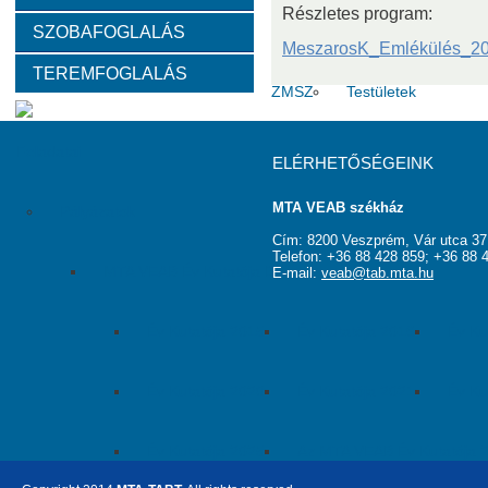
Részletes program:
SZOBAFOGLALÁS
Választott vezetők
Akadémikusok
Nem akadémikus köz
MeszarosK_Emlékülés_20
TEREMFOGLALÁS
Tanácskozási jogú tagok
SZMSZ
Testületek
Feladatai
ELÉRHETŐSÉGEINK
MTA VEAB székház
Pályázatok
Cím: 8200 Veszprém, Vár utca 37
Telefon: +36 88 428 859; +36 88 
MTA VEAB Év Kutatója Díj
E-mail:
veab@tab.mta.hu
Év Kutatója 2015
Év Kutatója 2016
Év Ku
Év Kutatója 2020
Év Kutatója 2021
Év Ku
Év Kutatója 2025
Az MTA VEAB Év Kutatója 202