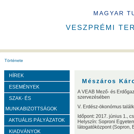
MAGYAR T
VESZPRÉMI TE
Története
HÍREK
A VEAB története
Eddigi VEAB elnökök
Székház
Mészáros Kár
ESEMÉNYEK
A VEAB Mező- és Erdőgaz
Díjak
szervezésében
SZAK- ÉS
V. Erdész-ökonómus talál
MUNKABIZOTTSÁGOK
Emlékérem
Év Kutatója
VEAB Kiemelkedő Ifjú K
Időpont: 2017. június 1., cs
AKTUÁLIS PÁLYÁZATOK
Helyszín: Soproni Egyetem
Szervezeti felépítése
látogatóközpont (Sopron, B
KIADVÁNYOK