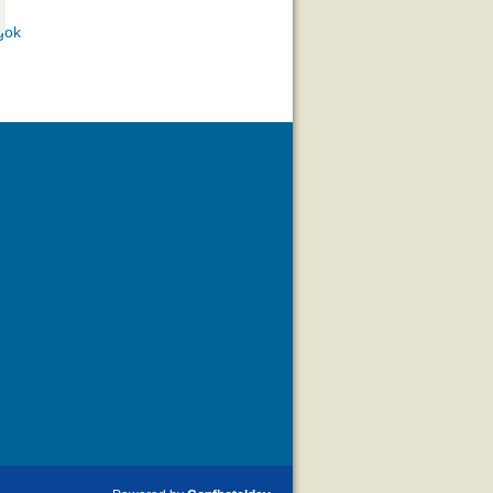
gok
utatója 2019
utatója 2024