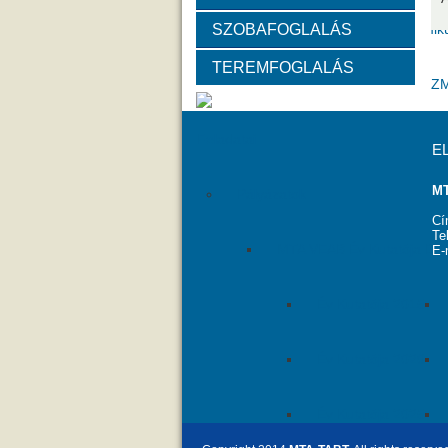
SZOBAFOGLALÁS
Választott vezetők
Akadémik
TEREMFOGLALÁS
Tanácskozási jogú tagok
SZ
Feladatai
E
MT
Pályázatok
Cí
Te
MTA VEAB Év Kutatója Díj
E-
Év Kutatója 2015
Év Kutatója 2020
Év Kutatója 2025