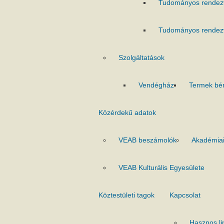
Tudományos rendez
Tudományos rendez
Szolgáltatások
Vendégház
Termek bé
Közérdekű adatok
VEAB beszámolók
Akadémiai
VEAB Kulturális Egyesülete
Köztestületi tagok
Kapcsolat
Hasznos li