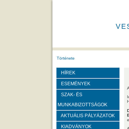
VE
Története
HÍREK
A VEAB története
Eddigi VEA
ESEMÉNYEK
A
Díjak
SZAK- ÉS
I
H
MUNKABIZOTTSÁGOK
Emlékérem
Év Kutatój
AKTUÁLIS PÁLYÁZATOK
e
Szervezeti felépítése
KIADVÁNYOK
A