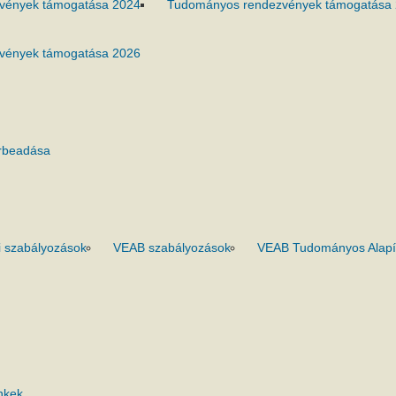
vények támogatása 2024
Tudományos rendezvények támogatása
vények támogatása 2026
rbeadása
 szabályozások
VEAB szabályozások
VEAB Tudományos Alapí
nkek