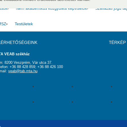
usok
Nem akadémikus közgyűlési képviselők
Szavazati jogú ta
MSZ
Testületek
LÉRHETŐSÉGEINK
TÉRKÉP
A VEAB székház
m: 8200 Veszprém, Vár utca 37.
lefon: +36 88 428 859; +36 88 426 100
mail:
veab@tab.mta.hu
Év Kutatója 2016
Év Kutatója 2017
Év Kutatója 2018
Év K
Év Kutatója 2021
Év Kutatója 2022
Év Kutatója 2023
Év K
Az MTA VEAB Év Kutatója 2026. évi díjazottjai