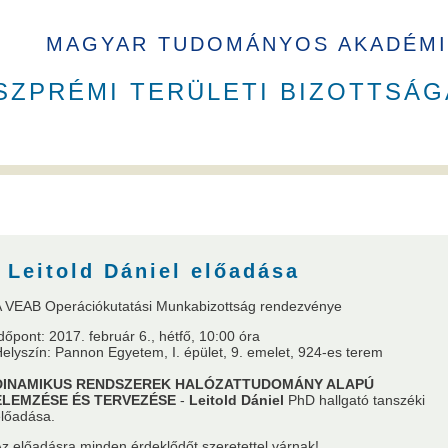
MAGYAR TUDOMÁNYOS AKADÉMI
SZPRÉMI TERÜLETI BIZOTTSÁG
B elnökök
Székház
Leitold Dániel előadása
 VEAB Operációkutatási Munkabizottság rendezvénye
dőpont: 2017. február 6., hétfő, 10:00 óra
elyszín: Pannon Egyetem, I. épület, 9. emelet, 924-es terem
a
VEAB Kiemelkedő Ifjú Kutatója
Pannon Tudományos Nap PhD D
DINAMIKUS RENDSZEREK HALÓZATTUDOMÁNY ALAPÚ
ELEMZÉSE ÉS TERVEZÉSE
-
Leitold Dániel
PhD hallgató tanszéki
lőadása.
z előadásra minden érdeklődőt szeretettel várnak!