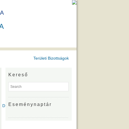
A
A
Területi Bizottságok
Kereső
Eseménynaptár
íjazottjai