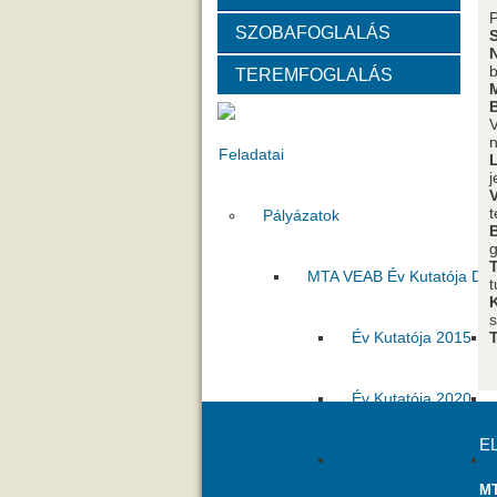
SZOBAFOGLALÁS
Választott vezetők
Akadémik
b
TEREMFOGLALÁS
Tanácskozási jogú tagok
SZ
V
n
Feladatai
j
Pályázatok
B
g
MTA VEAB Év Kutatója Díj
t
s
Év Kutatója 2015
Év Kutatója 2020
E
Év Kutatója 2025
MT