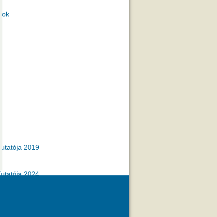
gok
utatója 2019
utatója 2024