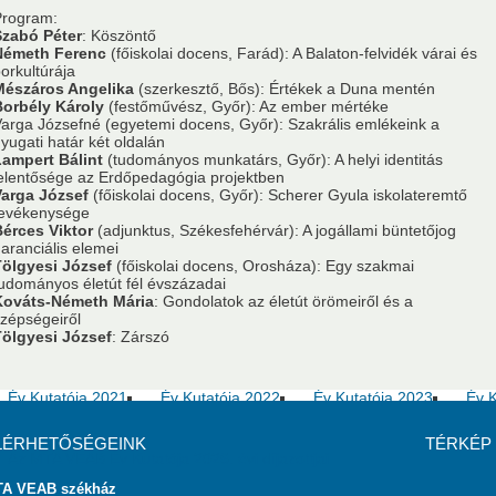
Program:
usok
Nem akadémikus közgyűlési képviselők
Szavazati jogú ta
Szabó Péter
: Köszöntő
Németh Ferenc
(főiskolai docens, Farád): A Balaton-felvidék várai és
orkultúrája
Mészáros Angelika
(szerkesztő, Bős): Értékek a Duna mentén
MSZ
Testületek
Borbély Károly
(festőművész, Győr): Az ember mértéke
arga Józsefné (egyetemi docens, Győr): Szakrális emlékeink a
yugati határ két oldalán
Lampert Bálint
(tudományos munkatárs, Győr): A helyi identitás
elentősége az Erdőpedagógia projektben
Varga József
(főiskolai docens, Győr): Scherer Gyula iskolateremtő
tevékenysége
érces Viktor
(adjunktus, Székesfehérvár): A jogállami büntetőjog
aranciális elemei
Tölgyesi József
(főiskolai docens, Orosháza): Egy szakmai
udományos életút fél évszázadai
Kováts-Németh Mária
: Gondolatok az életút örömeiről és a
zépségeiről
Tölgyesi József
Év Kutatója 2016
: Zárszó
Év Kutatója 2017
Év Kutatója 2018
Év K
Év Kutatója 2021
Év Kutatója 2022
Év Kutatója 2023
Év K
LÉRHETŐSÉGEINK
TÉRKÉP
Az MTA VEAB Év Kutatója 2026. évi díjazottjai
A VEAB székház