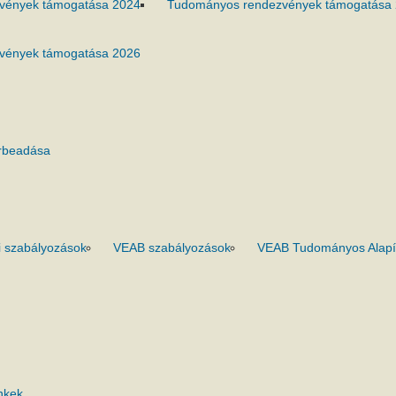
vények támogatása 2024
Tudományos rendezvények támogatása
vények támogatása 2026
rbeadása
 szabályozások
VEAB szabályozások
VEAB Tudományos Alapí
nkek