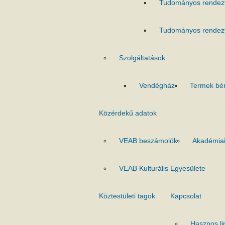
Tudományos rendez
Tudományos rendez
Szolgáltatások
Vendégház
Termek bé
Közérdekű adatok
VEAB beszámolók
Akadémiai
VEAB Kulturális Egyesülete
Köztestületi tagok
Kapcsolat
Hasznos li