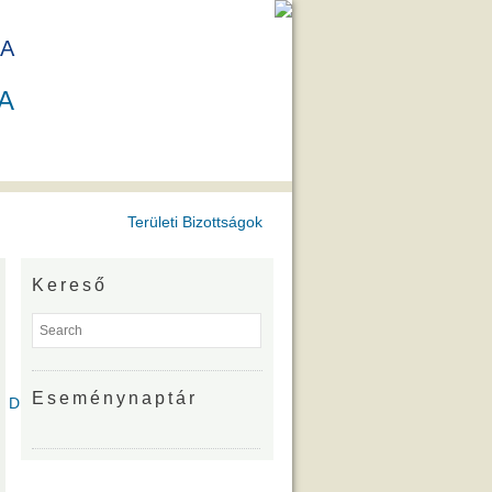
A
A
Területi Bizottságok
Kereső
Eseménynaptár
íjazottjai