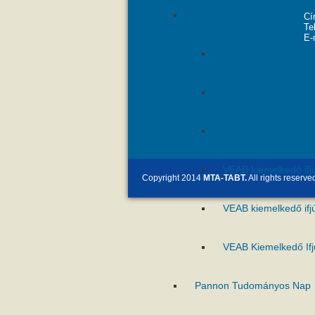
MTA VEAB Kiemelkedő Ifjú 
Cí
Te
E-
VEAB kiemelkedő ifj
VEAB kiemelkedő ifj
VEAB kiemelkedő ifj
VEAB kiemelkedő ifj
Copyright 2014
MTA-TABT.
All rights reserve
VEAB kiemelkedő ifj
VEAB Kiemelkedő Ifj
Pannon Tudományos Nap