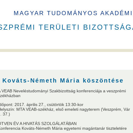
MAGYAR TUDOMÁNYOS AKADÉMI
SZPRÉMI TERÜLETI BIZOTTSÁG
B elnökök
Székház
Kováts-Németh Mária köszöntése
 VEAB Neveléstudományi Szakbizottság konferenciája a veszprémi
székházban
dőpont: 2017. április 27., csütörtök 13:30-kor
a
VEAB Kiemelkedő Ifjú Kutatója
Pannon Tudományos Nap PhD D
elyszín: MTA VEAB-székház, első emeleti nagyterem (Veszprém, Vár
. 37.)
ÖTVEN ÉV A HIVATÁS SZOLGÁLATÁBAN
onferencia Kováts-Németh Mária egyetemi magántanár tiszteletére