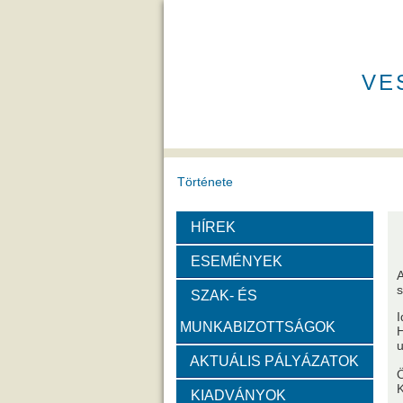
VE
Története
HÍREK
A VEAB története
Eddigi VEA
ESEMÉNYEK
A
Díjak
SZAK- ÉS
I
MUNKABIZOTTSÁGOK
Emlékérem
Év Kutatój
H
u
AKTUÁLIS PÁLYÁZATOK
Szervezeti felépítése
K
KIADVÁNYOK