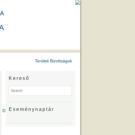
A
A
Területi Bizottságok
Kereső
Eseménynaptár
íjazottjai