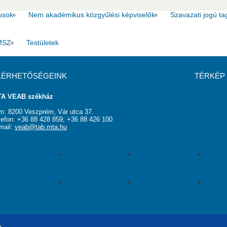
usok
Nem akadémikus közgyűlési képviselők
Szavazati jogú ta
MSZ
Testületek
LÉRHETŐSÉGEINK
TÉRKÉP
A VEAB székház
m: 8200 Veszprém, Vár utca 37.
lefon: +36 88 428 859; +36 88 426 100
mail:
veab@tab.mta.hu
Év Kutatója 2016
Év Kutatója 2017
Év Kutatója 2018
Év K
Év Kutatója 2021
Év Kutatója 2022
Év Kutatója 2023
Év K
Az MTA VEAB Év Kutatója 2026. évi díjazottjai