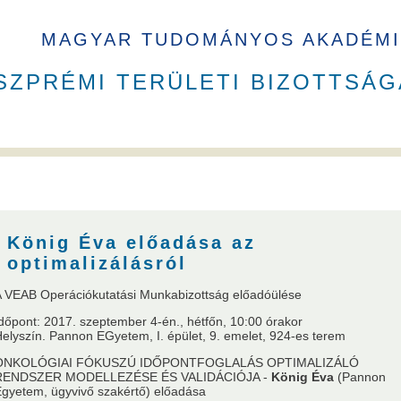
MAGYAR TUDOMÁNYOS AKADÉMI
SZPRÉMI TERÜLETI BIZOTTSÁG
B elnökök
Székház
König Éva előadása az
optimalizálásról
 VEAB Operációkutatási Munkabizottság előadóülése
dőpont: 2017. szeptember 4-én., hétfőn, 10:00 órakor
a
VEAB Kiemelkedő Ifjú Kutatója
Pannon Tudományos Nap PhD D
elyszín. Pannon EGyetem, I. épület, 9. emelet, 924-es terem
ONKOLÓGIAI FÓKUSZÚ IDŐPONTFOGLALÁS OPTIMALIZÁLÓ
RENDSZER MODELLEZÉSE ÉS VALIDÁCIÓJA -
König Éva
(Pannon
gyetem, ügyvivő szakértő) előadása