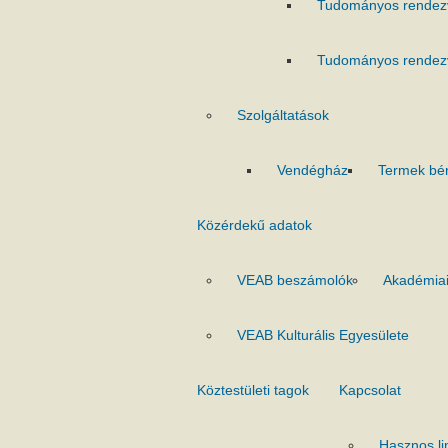
Tudományos rendez
Tudományos rendez
Szolgáltatások
Vendégház
Termek bé
Közérdekű adatok
VEAB beszámolók
Akadémiai
VEAB Kulturális Egyesülete
Köztestületi tagok
Kapcsolat
Hasznos li