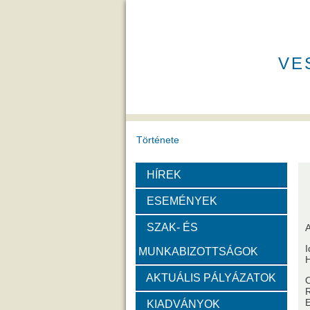
VE
Története
HÍREK
A VEAB története
Eddigi VEA
ESEMÉNYEK
Díjak
SZAK- ÉS
A
I
MUNKABIZOTTSÁGOK
Emlékérem
Év Kutatój
H
AKTUÁLIS PÁLYÁZATOK
Szervezeti felépítése
E
KIADVÁNYOK