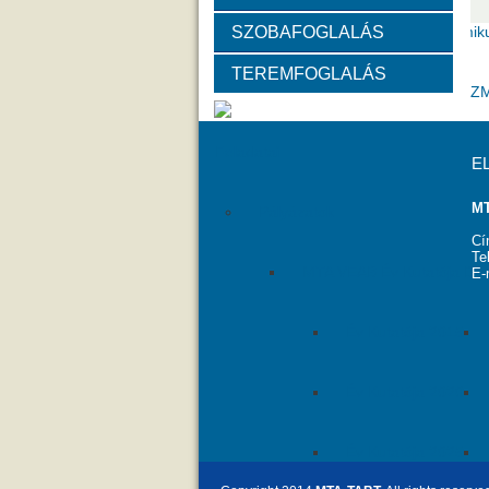
SZOBAFOGLALÁS
Választott vezetők
Akadémik
TEREMFOGLALÁS
Tanácskozási jogú tagok
SZ
Feladatai
E
MT
Pályázatok
Cí
Te
MTA VEAB Év Kutatója Díj
E-
Év Kutatója 2015
Év Kutatója 2020
Év Kutatója 2025