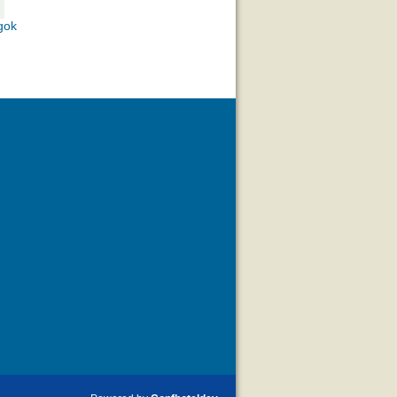
gok
utatója 2019
utatója 2024