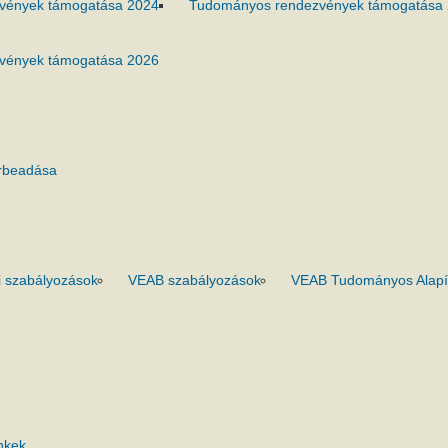
vények támogatása 2024
Tudományos rendezvények támogatása
vények támogatása 2026
rbeadása
 szabályozások
VEAB szabályozások
VEAB Tudományos Alapí
nkek