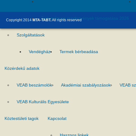
Tudományos rendezvények támogatása 2024
Tudományos rendezvények támogatása 2026
Copyright 2014
MTA-TABT.
All rights reserved
Szolgáltatások
Vendégház
Termek bérbeadása
Közérdekű adatok
VEAB beszámolók
Akadémiai szabályozások
VEAB sz
VEAB Kulturális Egyesülete
Köztestületi tagok
Kapcsolat
Hasznos linkek