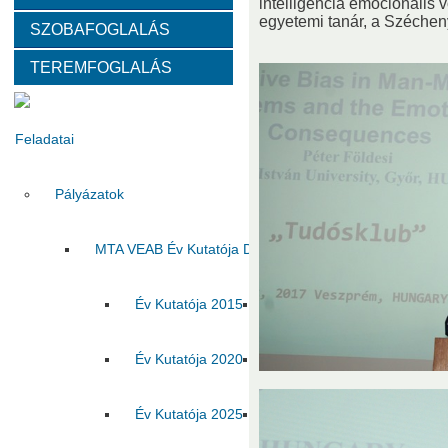
intelligencia emocionális 
egyetemi tanár, a Széche
SZOBAFOGLALÁS
Választott vezetők
Akadémikusok
Nem akadémikus köz
TEREMFOGLALÁS
Tanácskozási jogú tagok
SZMSZ
Testületek
Feladatai
Pályázatok
MTA VEAB Év Kutatója Díj
Év Kutatója 2015
Év Kutatója 2016
Év Ku
Év Kutatója 2020
Év Kutatója 2021
Év Ku
Év Kutatója 2025
Az MTA VEAB Év Kutatója 202