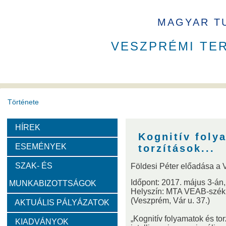
MAGYAR T
VESZPRÉMI TE
Története
HÍREK
A VEAB története
Eddigi VEAB elnökök
Székház
Kognitív foly
ESEMÉNYEK
torzítások...
Díjak
SZAK- ÉS
Földesi Péter előadása a
Időpont: 2017. május 3-án,
MUNKABIZOTTSÁGOK
Emlékérem
Év Kutatója
VEAB Kiemelkedő Ifjú K
Helyszín: MTA VEAB-székh
(Veszprém, Vár u. 37.)
AKTUÁLIS PÁLYÁZATOK
Szervezeti felépítése
„Kognitív folyamatok és to
KIADVÁNYOK