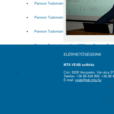
Pannon Tudományos Nap 2016
Pannon Tud
Pannon Tudományos Nap 2018
Pannon Tud
Pannon Tudományos Nap 2021
Pannon Tud
Pannon Tudományos Nap 2023
Pannon Tud
ELÉRHETŐSÉGEINK
Pannon Tudományos Nap 2025
Pannon Tud
MTA VEAB székház
Cím: 8200 Veszprém, Vár utca 37
Tudományos Rendezvények Támogatása
Telefon: +36 88 428 859; +36 88 
E-mail:
veab@tab.mta.hu
Tudományos rendezvények támogatása 2017
Tudományos rendezvények támogatása 2021