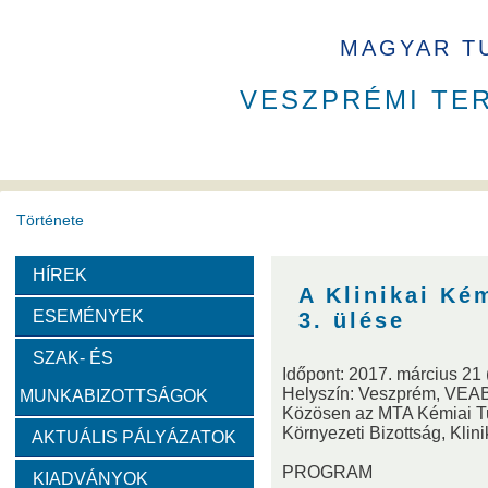
MAGYAR T
VESZPRÉMI TE
Története
HÍREK
A VEAB története
Eddigi VEAB elnökök
Székház
A Klinikai Ké
ESEMÉNYEK
3. ülése
Díjak
SZAK- ÉS
Időpont: 2017. március 21 
Helyszín: Veszprém, VEAB
MUNKABIZOTTSÁGOK
Emlékérem
Év Kutatója
VEAB Kiemelkedő Ifjú K
Közösen az MTA Kémiai Tu
Környezeti Bizottság, Klin
AKTUÁLIS PÁLYÁZATOK
Szervezeti felépítése
PROGRAM
KIADVÁNYOK