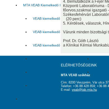
4. Bemutatkozik a Fejér 
MTA VEAB Kiemelkedő Ifjú Kutatója Díj
Központi Laboratóriuma - D
főorvos,szakmai igazgató 
Székesfehérvári Laborató
VEAB kiemelkedő ifjú kutatója 2015
VEAB kie
(20 perc)
5. Kérdések, válaszok, Hír
VEAB kiemelkedő ifjú kutatója 2017
Várunk minden bizottsági t
VEAB kie
Prof. Dr. Góth László
a Klinikai Kémiai Munkabi
VEAB kiemelkedő ifjú kutatója 2019
VEAB kie
VEAB kiemelkedő ifjú kutatója 2021
VEAB kie
ELÉRHETŐSÉGEINK
VEAB kiemelkedő ifjú kutatója 2023
VEAB kie
MTA VEAB székház
Cím: 8200 Veszprém, Vár utca 37
VEAB Kiemelkedő Ifjú Kutatója 2025
Telefon: +36 88 428 859; +36 88 
E-mail:
veab@tab.mta.hu
Pannon Tudományos Nap