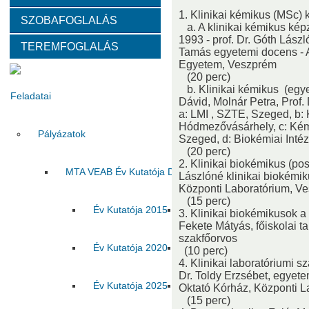
1. Klinikai kémikus (MSc)
SZOBAFOGLALÁS
Választott vezetők
Akadémikusok
Nem akadémikus köz
a. A klinikai kémikus ké
1993 - prof. Dr. Góth Lászl
TEREMFOGLALÁS
Tamás egyetemi docens - A
Tanácskozási jogú tagok
SZMSZ
Testületek
Egyetem, Veszprém
(20 perc)
b. Klinikai kémikus (egy
Feladatai
Dávid, Molnár Petra, Prof. 
a: LMI , SZTE, Szeged, b:
Hódmezővásárhely, c: Kém
Pályázatok
Szeged, d: Biokémiai Inté
(20 perc)
2. Klinikai biokémikus (p
MTA VEAB Év Kutatója Díj
Lászlóné klinikai biokémi
Központi Laboratórium, V
(15 perc)
Év Kutatója 2015
Év Kutatója 2016
Év Ku
3. Klinikai biokémikusok a
Fekete Mátyás, főiskolai t
szakfőorvos
Év Kutatója 2020
Év Kutatója 2021
Év Ku
(10 perc)
4. Klinikai laboratóriumi 
Dr. Toldy Erzsébet, egyet
Év Kutatója 2025
Az MTA VEAB Év Kutatója 202
Oktató Kórház, Központi 
(15 perc)