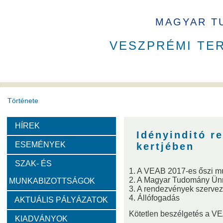
MAGYAR T
VESZPRÉMI TE
Története
HÍREK
A VEAB története
Eddigi VEAB elnökök
Székház
Idényinditó r
ESEMÉNYEK
kertjében
Díjak
SZAK- ÉS
1. A VEAB 2017-es őszi m
2. A Magyar Tudomány Ün
MUNKABIZOTTSÁGOK
Emlékérem
Év Kutatója
VEAB Kiemelkedő Ifjú K
3. A rendezvények szervezé
4. Állófogadás
AKTUÁLIS PÁLYÁZATOK
Szervezeti felépítése
Kötetlen beszélgetés a V
KIADVÁNYOK