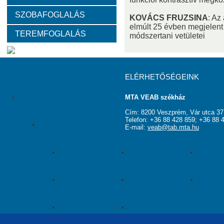
SZOBAFOGLALÁS
Választott vezetők
Akadémikusok
Nem akadémikus köz
KOVÁCS FRUZSINA
: Az
elmúlt 25 évben megjelent 
TEREMFOGLALÁS
módszertani vetületei
Tanácskozási jogú tagok
SZMSZ
Testületek
Feladatai
ELÉRHETŐSÉGEINK
Pályázatok
MTA VEAB székház
Cím: 8200 Veszprém, Vár utca 37
Telefon: +36 88 428 859; +36 88 
MTA VEAB Év Kutatója Díj
E-mail:
veab@tab.mta.hu
Év Kutatója 2015
Év Kutatója 2016
Év Ku
Év Kutatója 2020
Év Kutatója 2021
Év Ku
Év Kutatója 2025
Az MTA VEAB Év Kutatója 202