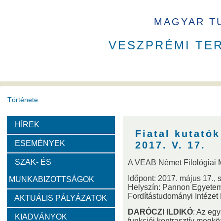
MAGYAR T
VESZPRÉMI TE
Története
HÍREK
A VEAB története
Eddigi VEAB elnökök
Székház
Fiatal kutató
ESEMÉNYEK
2017. V. 17.
Díjak
SZAK- ÉS
A VEAB Német Filológiai 
Időpont: 2017. május 17., 
MUNKABIZOTTSÁGOK
Emlékérem
Év Kutatója
VEAB Kiemelkedő Ifjú K
Helyszín: Pannon Egyetem
Fordítástudományi Intézet
AKTUÁLIS PÁLYÁZATOK
Szervezeti felépítése
DARÓCZI ILDIKÓ
: Az eg
KIADVÁNYOK
funkciói kontrasztív megkö