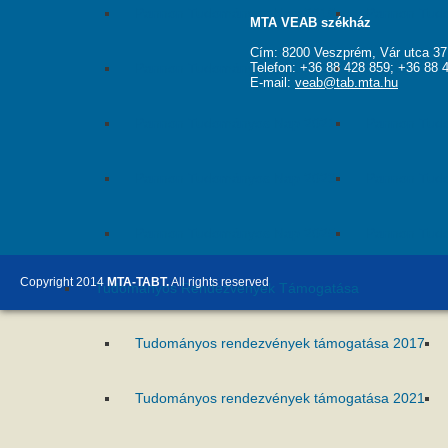
Pannon Tudományos Nap 2016
Pannon Tud
MTA VEAB székház
Cím: 8200 Veszprém, Vár utca 37
Pannon Tudományos Nap 2018
Telefon: +36 88 428 859; +36 88 
Pannon Tud
E-mail:
veab@tab.mta.hu
Pannon Tudományos Nap 2021
Pannon Tud
Pannon Tudományos Nap 2023
Pannon Tud
Pannon Tudományos Nap 2025
Pannon Tud
Copyright 2014
MTA-TABT.
All rights reserved
Tudományos Rendezvények Támogatása
Tudományos rendezvények támogatása 2017
Tudományos rendezvények támogatása 2021