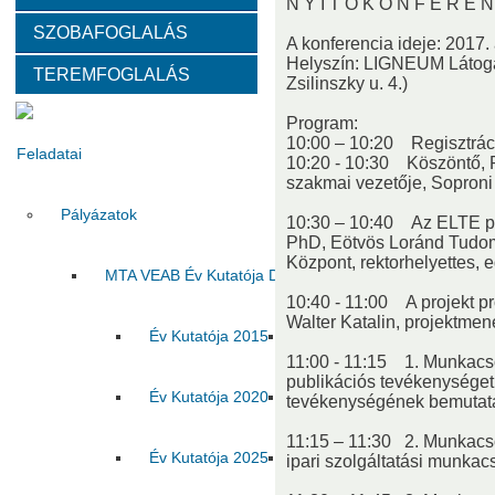
N Y I T Ó K O N F E R E N
SZOBAFOGLALÁS
Választott vezetők
Akadémikusok
Nem akadémikus köz
A konferencia ideje: 2017. 
Helyszín: LIGNEUM Látoga
TEREMFOGLALÁS
Zsilinszky u. 4.)
Tanácskozási jogú tagok
SZMSZ
Testületek
Program:
10:00 – 10:20 Regisztrác
Feladatai
10:20 - 10:30 Köszöntő, Pr
szakmai vezetője, Sopron
Pályázatok
10:30 – 10:40 Az ELTE pro
PhD, Eötvös Loránd Tudo
Központ, rektorhelyettes,
MTA VEAB Év Kutatója Díj
10:40 - 11:00 A projekt p
Walter Katalin, projektme
Év Kutatója 2015
Év Kutatója 2016
Év Ku
11:00 - 11:15 1. Munkacso
publikációs tevékenységet
Év Kutatója 2020
Év Kutatója 2021
Év Ku
tevékenységének bemutat
11:15 – 11:30 2. Munkac
Év Kutatója 2025
Az MTA VEAB Év Kutatója 202
ipari szolgáltatási munkac