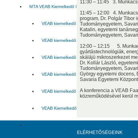
11:30 – 11:45 3. Munkacso
MTA VEAB Kiemelkedő Ifjú Kutatója Díj
11:45 – 12:00 4. Munkacs
program, Dr. Polgár Tibor 
VEAB kiemelkedő ifjú kutatója 2015
VEAB kie
Tudományegyetem, Savari
Katalin, egyetemi tanárse
Tudományegyetem, Savari
VEAB kiemelkedő ifjú kutatója 2017
VEAB kie
12:00 – 12:15 5. Munkacs
gyártástechnológiák, ener
skálájú mikroszerkezet m
VEAB kiemelkedő ifjú kutatója 2019
VEAB kie
Dr. Kollár László, egyete
Tudományegyetem, Savaria
György egyetemi docens,
VEAB kiemelkedő ifjú kutatója 2021
VEAB kie
Savaria Egyetemi Központ
A konferencia a VEAB Fa
VEAB kiemelkedő ifjú kutatója 2023
VEAB kie
közreműködésével kerül 
VEAB Kiemelkedő Ifjú Kutatója 2025
Pannon Tudományos Nap
ELÉRHETŐSÉGEINK