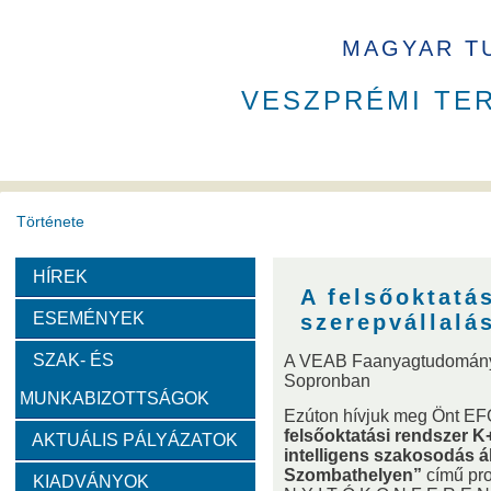
MAGYAR T
VESZPRÉMI TE
Története
HÍREK
A VEAB története
Eddigi VEAB elnökök
Székház
A felsőoktatá
ESEMÉNYEK
szerepvállalá
Díjak
SZAK- ÉS
A VEAB Faanyagtudományi
Sopronban
MUNKABIZOTTSÁGOK
Emlékérem
Év Kutatója
VEAB Kiemelkedő Ifjú K
Ezúton hívjuk meg Önt E
felsőoktatási rendszer K
AKTUÁLIS PÁLYÁZATOK
intelligens szakosodás á
Szervezeti felépítése
Szombathelyen”
című pro
KIADVÁNYOK