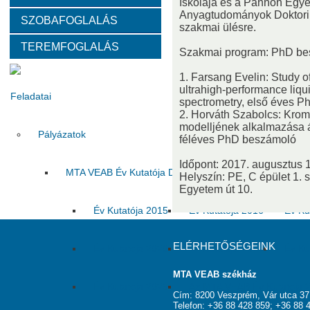
Iskolája és a Pannon Egy
Anyagtudományok Doktori 
SZOBAFOGLALÁS
Választott vezetők
Akadémikusok
Nem akadémikus köz
szakmai ülésre.
TEREMFOGLALÁS
Szakmai program: PhD b
Tanácskozási jogú tagok
SZMSZ
Testületek
1. Farsang Evelin: Study o
ultrahigh-performance liq
Feladatai
spectrometry, első éves 
2. Horváth Szabolcs: Krom
modelljének alkalmazása ál
Pályázatok
féléves PhD beszámoló
Időpont: 2017. augusztus 1
MTA VEAB Év Kutatója Díj
Helyszín: PE, C épület 1. 
Egyetem út 10.
Év Kutatója 2015
Év Kutatója 2016
Év Ku
ELÉRHETŐSÉGEINK
Év Kutatója 2020
Év Kutatója 2021
Év Ku
MTA VEAB székház
Év Kutatója 2025
Az MTA VEAB Év Kutatója 202
Cím: 8200 Veszprém, Vár utca 37
Telefon: +36 88 428 859; +36 88 