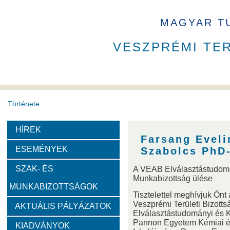
MAGYAR T
VESZPRÉMI TE
Története
HÍREK
A VEAB története
Eddigi VEAB elnökök
Székház
Farsang Eveli
ESEMÉNYEK
Szabolcs PhD
Díjak
SZAK- ÉS
A VEAB Elválasztástudomá
Munkabizottság ülése
MUNKABIZOTTSÁGOK
Emlékérem
Év Kutatója
VEAB Kiemelkedő Ifjú K
Tisztelettel meghívjuk Ö
Veszprémi Területi Bizot
AKTUÁLIS PÁLYÁZATOK
Elválasztástudományi és 
Szervezeti felépítése
Pannon Egyetem Kémiai é
KIADVÁNYOK