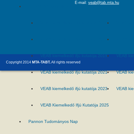
E-mail:
veab@tab.mta.hu
MTA VEAB Kiemelkedő Ifjú Kutatója Díj
VEAB kiemelkedő ifjú kutatója 2015
VEAB kie
VEAB kiemelkedő ifjú kutatója 2017
VEAB kie
VEAB kiemelkedő ifjú kutatója 2019
VEAB kie
Copyright 2014
MTA-TABT.
All rights reserved
VEAB kiemelkedő ifjú kutatója 2021
VEAB kie
VEAB kiemelkedő ifjú kutatója 2023
VEAB kie
VEAB Kiemelkedő Ifjú Kutatója 2025
Pannon Tudományos Nap