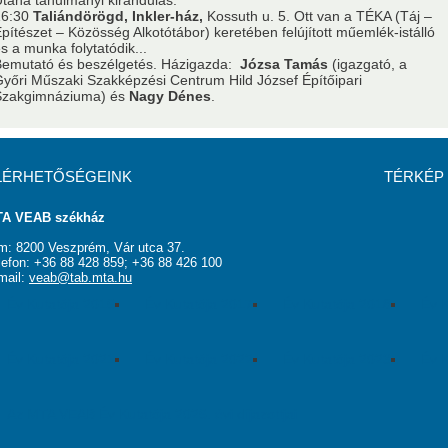
tána tanulmányi kirándulás:
16:30
Taliándörögd, Inkler-ház,
Kossuth u. 5. Ott van a TÉKA (Táj –
usok
Nem akadémikus közgyűlési képviselők
Szavazati jogú ta
pítészet – Közösség Alkotótábor) keretében felújított műemlék-istálló
s a munka folytatódik...
Bemutató és beszélgetés. Házigazda:
Józsa Tamás
(igazgató, a
yőri Műszaki Szakképzési Centrum Hild József Építőipari
MSZ
Testületek
Szakgimnáziuma) és
Nagy Dénes
.
LÉRHETŐSÉGEINK
TÉRKÉP
A VEAB székház
m: 8200 Veszprém, Vár utca 37.
lefon: +36 88 428 859; +36 88 426 100
mail:
veab@tab.mta.hu
Év Kutatója 2016
Év Kutatója 2017
Év Kutatója 2018
Év K
Év Kutatója 2021
Év Kutatója 2022
Év Kutatója 2023
Év K
Az MTA VEAB Év Kutatója 2026. évi díjazottjai