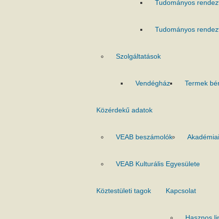
Tudományos rendez
Tudományos rendez
Szolgáltatások
Vendégház
Termek bé
Közérdekű adatok
VEAB beszámolók
Akadémiai
VEAB Kulturális Egyesülete
Köztestületi tagok
Kapcsolat
Hasznos li