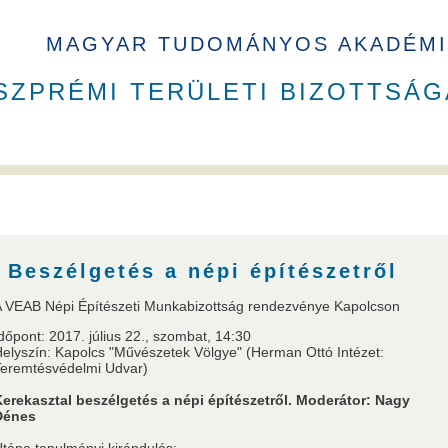
MAGYAR TUDOMÁNYOS AKADÉMI
SZPRÉMI TERÜLETI BIZOTTSÁG
B elnökök
Székház
Beszélgetés a népi építészetről
 VEAB Népi Építészeti Munkabizottság rendezvénye Kapolcson
dőpont: 2017. július 22., szombat, 14:30
elyszín: Kapolcs "Művészetek Völgye" (Herman Ottó Intézet:
a
VEAB Kiemelkedő Ifjú Kutatója
Pannon Tudományos Nap PhD D
Teremtésvédelmi Udvar)
erekasztal beszélgetés a népi építészetről. Moderátor: Nagy
Dénes