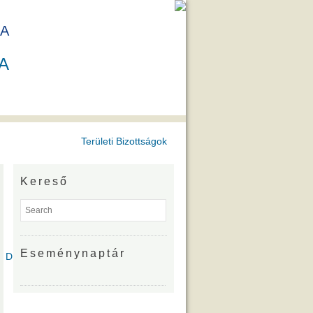
A
A
Területi Bizottságok
Kereső
Eseménynaptár
íjazottjai