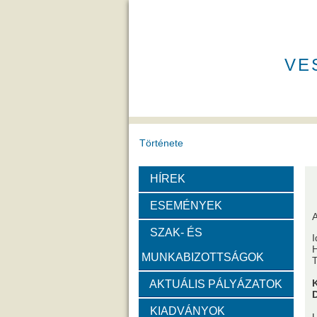
VE
Története
HÍREK
A VEAB története
Eddigi VEA
ESEMÉNYEK
A
Díjak
SZAK- ÉS
I
H
MUNKABIZOTTSÁGOK
Emlékérem
Év Kutatój
K
AKTUÁLIS PÁLYÁZATOK
Szervezeti felépítése
KIADVÁNYOK