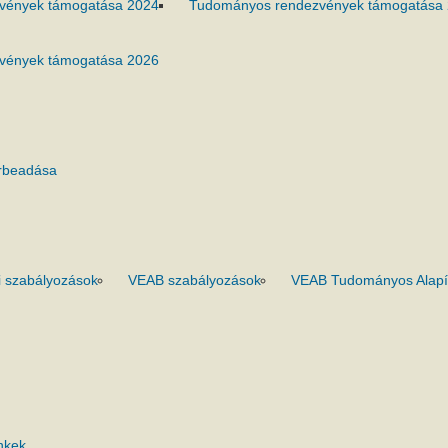
vények támogatása 2024
Tudományos rendezvények támogatása
vények támogatása 2026
rbeadása
 szabályozások
VEAB szabályozások
VEAB Tudományos Alapí
nkek