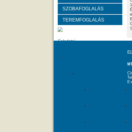
U
SZOBAFOGLALÁS
Választott vezetők
Akadémik
É
é
TEREMFOGLALÁS
G
Tanácskozási jogú tagok
SZ
Feladatai
E
Pályázatok
MT
Cí
MTA VEAB Év Kutatója Díj
Te
E-
Év Kutatója 2015
Év Kutatója 2020
Év Kutatója 2025