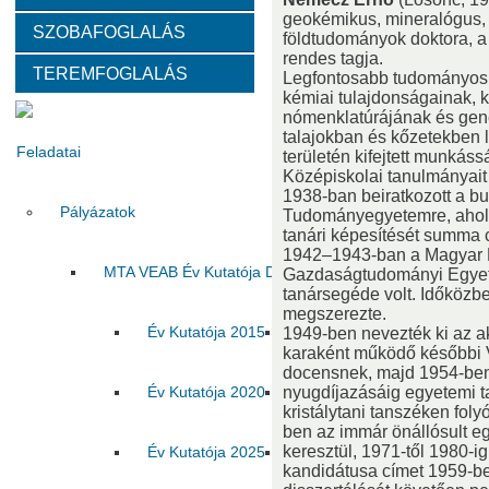
geokémikus, mineralógus, k
SZOBAFOGLALÁS
Választott vezetők
Akadémikusok
Nem akadémikus köz
földtudományok doktora,
rendes tagja.
TEREMFOGLALÁS
Legfontosabb tudományos
Tanácskozási jogú tagok
SZMSZ
Testületek
kémiai tulajdonságainak, k
nómenklatúrájának és genez
talajokban és kőzetekben l
Feladatai
területén kifejtett munkáss
Középiskolai tanulmányait
1938-ban beiratkozott a b
Pályázatok
Tudományegyetemre, ahol 
tanári képesítését summa
1942–1943-ban a Magyar K
MTA VEAB Év Kutatója Díj
Gazdaságtudományi Egyete
tanársegéde volt. Időközbe
megszerezte.
Év Kutatója 2015
Év Kutatója 2016
Év Ku
1949-ben nevezték ki az 
karaként működő későbbi 
docensnek, majd 1954-ben 
Év Kutatója 2020
nyugdíjazásáig egyetemi t
Év Kutatója 2021
Év Ku
kristálytani tanszéken fo
ben az immár önállósult e
keresztül, 1971-től 1980-ig
Év Kutatója 2025
Az MTA VEAB Év Kutatója 202
kandidátusa címet 1959-be