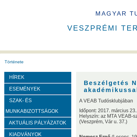
MAGYAR T
VESZPRÉMI TE
Története
HÍREK
A VEAB története
Eddigi VEAB elnökök
Székház
Beszélgetés 
ESEMÉNYEK
akadémikussa
Díjak
SZAK- ÉS
A VEAB Tudósklubjában
Időpont: 2017. március 23.,
MUNKABIZOTTSÁGOK
Emlékérem
Év Kutatója
VEAB Kiemelkedő Ifjú K
Helyszín: az MTA VEAB-sz
(Veszprém, Vár u. 37.)
AKTUÁLIS PÁLYÁZATOK
Szervezeti felépítése
KIADVÁNYOK
Nemecz Ernő
(Losonc, 19