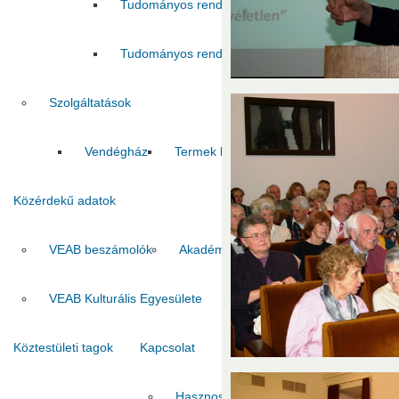
Tudományos rendezvények támogatása 2024
Tudományos rendezvények támogatása 2026
Szolgáltatások
Vendégház
Termek bérbeadása
Közérdekű adatok
VEAB beszámolók
Akadémiai szabályozások
VEAB sz
VEAB Kulturális Egyesülete
Köztestületi tagok
Kapcsolat
Hasznos linkek