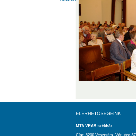
ELÉRHETŐSÉGEINK
MTA VEAB székház
Cím: 8200 Veszprém, Vár utca 37