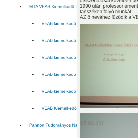
disszertálását követően pe
1990 után professor emerit
MTA VEAB Kiemelkedő Ifjú Kutatója Díj
tanszéken folyó munkát.
AZ ő nevéhez fűződik a V
VEAB kiemelkedő ifjú kutatója 2015
VEAB kie
VEAB kiemelkedő ifjú kutatója 2017
VEAB kie
VEAB kiemelkedő ifjú kutatója 2019
VEAB kie
VEAB kiemelkedő ifjú kutatója 2021
VEAB kie
VEAB kiemelkedő ifjú kutatója 2023
VEAB kie
VEAB Kiemelkedő Ifjú Kutatója 2025
Pannon Tudományos Nap