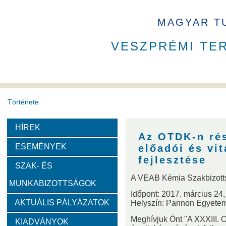
MAGYAR T
VESZPRÉMI TE
Története
HÍREK
A VEAB története
Eddigi VEAB elnökök
Székház
Az OTDK-n rés
ESEMÉNYEK
előadói és vi
Díjak
fejlesztése
SZAK- ÉS
A VEAB Kémia Szakbizott
MUNKABIZOTTSÁGOK
Emlékérem
Év Kutatója
VEAB Kiemelkedő Ifjú K
Időpont: 2017. március 24,
AKTUÁLIS PÁLYÁZATOK
Helyszín: Pannon Egyetem
Szervezeti felépítése
Meghívjuk Önt "A XXXIII. 
KIADVÁNYOK