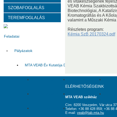
és vitakészségének fejlesz
VEAB Kémia Szakbizottsága
SZOBAFOGLALÁS
Választott vezetők
Akadémikusok
Nem akadémikus köz
Biotechnológiai, A Katalíz
Kromatográfiás és A Kőola
TEREMFOGLALÁS
valamint a Műszaki Kémia
Tanácskozási jogú tagok
SZMSZ
Testületek
Részletes program:
Kémia SzB 20170324.pdf
Feladatai
Pályázatok
MTA VEAB Év Kutatója Díj
Év Kutatója 2015
Év Kutatója 2016
Év Ku
ELÉRHETŐSÉGEINK
Év Kutatója 2020
Év Kutatója 2021
Év Ku
MTA VEAB székház
Cím: 8200 Veszprém, Vár utca 37
Év Kutatója 2025
Az MTA VEAB Év Kutatója 202
Telefon: +36 88 428 859; +36 88 
E-mail:
veab@tab.mta.hu