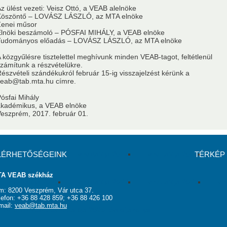
z ülést vezeti: Veisz Ottó, a VEAB alelnöke
usok
Nem akadémikus közgyűlési képviselők
Szavazati jogú ta
Köszöntő – LOVÁSZ LÁSZLÓ, az MTA elnöke
Zenei műsor
Elnöki beszámoló – PÓSFAI MIHÁLY, a VEAB elnöke
Tudományos előadás – LOVÁSZ LÁSZLÓ, az MTA elnöke
MSZ
Testületek
 közgyűlésre tisztelettel meghívunk minden VEAB-tagot, feltétlenül
zámítunk a részvételükre.
észvételi szándékukról február 15-ig visszajelzést kérünk a
veab@tab.mta.hu címre.
ósfai Mihály
akadémikus, a VEAB elnöke
eszprém, 2017. február 01.
LÉRHETŐSÉGEINK
Év Kutatója 2016
Év Kutatója 2017
Év Kutatója 2018
TÉRKÉP
Év K
A VEAB székház
Év Kutatója 2021
Év Kutatója 2022
Év Kutatója 2023
Év K
m: 8200 Veszprém, Vár utca 37.
lefon: +36 88 428 859; +36 88 426 100
mail:
veab@tab.mta.hu
Az MTA VEAB Év Kutatója 2026. évi díjazottjai