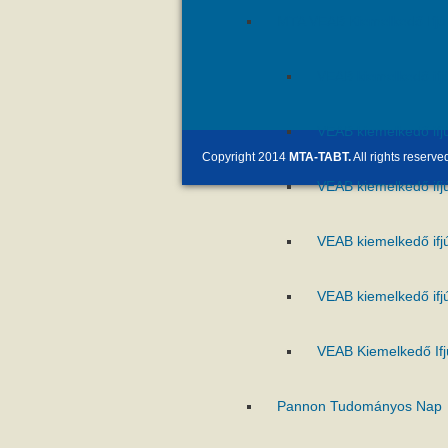
MTA VEAB Kiemelkedő Ifjú 
VEAB kiemelkedő ifj
VEAB kiemelkedő ifj
Copyright 2014
MTA-TABT.
All rights reserve
VEAB kiemelkedő ifj
VEAB kiemelkedő ifj
VEAB kiemelkedő ifj
VEAB Kiemelkedő Ifj
Pannon Tudományos Nap