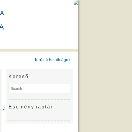
A
A
Területi Bizottságok
Kereső
Eseménynaptár
íjazottjai