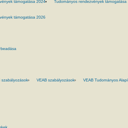
vények támogatása 2024
Tudományos rendezvények támogatása
vények támogatása 2026
rbeadása
 szabályozások
VEAB szabályozások
VEAB Tudományos Alapí
nkek