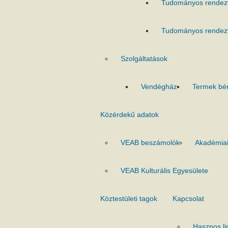
Tudományos rendez
Tudományos rendez
Szolgáltatások
Vendégház
Termek bé
Közérdekű adatok
VEAB beszámolók
Akadémiai
VEAB Kulturális Egyesülete
Köztestületi tagok
Kapcsolat
Hasznos li