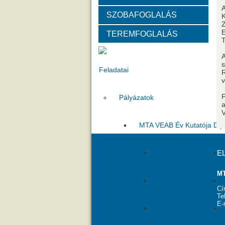
A
SZOBAFOGLALÁS
Választott vezetők
Akadémik
TEREMFOGLALÁS
Tanácskozási jogú tagok
SZ
A
s
Feladatai
R
P
Pályázatok
V
MTA VEAB Év Kutatója Díj
Év Kutatója 2015
E
MT
Év Kutatója 2020
Cí
Te
E-
Év Kutatója 2025