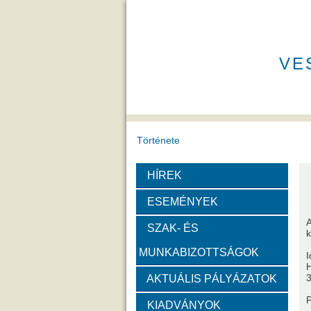
VE
Története
HÍREK
A VEAB története
Eddigi VEA
ESEMÉNYEK
Díjak
A
SZAK- ÉS
k
MUNKABIZOTTSÁGOK
Emlékérem
Év Kutatój
I
H
3
AKTUÁLIS PÁLYÁZATOK
Szervezeti felépítése
KIADVÁNYOK