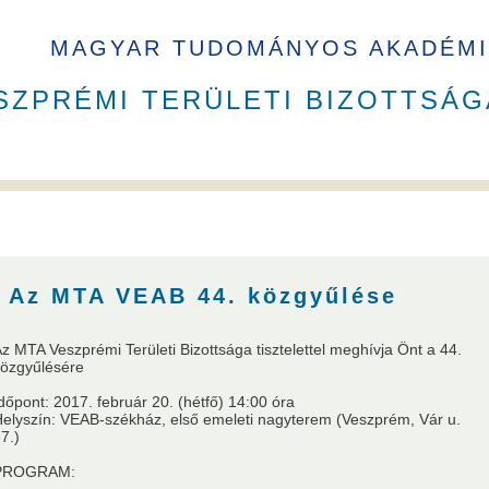
MAGYAR TUDOMÁNYOS AKADÉMI
SZPRÉMI TERÜLETI BIZOTTSÁG
B elnökök
Székház
Az MTA VEAB 44. közgyűlése
z MTA Veszprémi Területi Bizottsága tisztelettel meghívja Önt a 44.
özgyűlésére
a
VEAB Kiemelkedő Ifjú Kutatója
Pannon Tudományos Nap PhD D
dőpont: 2017. február 20. (hétfő) 14:00 óra
elyszín: VEAB-székház, első emeleti nagyterem (Veszprém, Vár u.
7.)
PROGRAM: