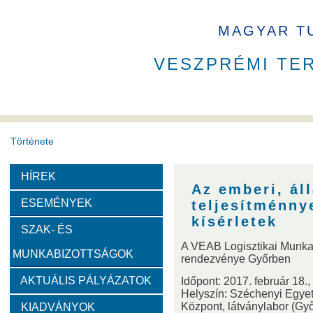
MAGYAR T
VESZPRÉMI TE
Története
HÍREK
A VEAB története
Eddigi VEAB elnökök
Székház
Az emberi, áll
ESEMÉNYEK
teljesítménny
Díjak
kísérletek
SZAK- ÉS
A VEAB Logisztikai Munka
MUNKABIZOTTSÁGOK
Emlékérem
Év Kutatója
VEAB Kiemelkedő Ifjú K
rendezvénye Győrben
AKTUÁLIS PÁLYÁZATOK
Időpont: 2017. február 18.
Helyszín: Széchenyi Egyetem
Szervezeti felépítése
Központ, látványlabor (Győ
KIADVÁNYOK