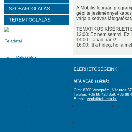
A Mobilis februári program
SZOBAFOGLALÁS
Választott vezetők
Akadémikusok
Nem akadémikus köz
gépi teljesítménnyel kapcs
várja a kedves látogatókat.
TEREMFOGLALÁS
Tanácskozási jogú tagok
SZMSZ
Testületek
TEMATIKUS KÍSÉRLETI
12:00: Ez nem semmi! Ez 
14:00: Tapadj ránk!
Feladatai
16:00: Itt a hideg, hol a m
Pályázatok
ELÉRHETŐSÉGEINK
MTA VEAB Év Kutatója Díj
MTA VEAB székház
Év Kutatója 2015
Év Kutatója 2016
Év Ku
Cím: 8200 Veszprém, Vár utca 37
Telefon: +36 88 428 859; +36 88 
E-mail:
veab@tab.mta.hu
Év Kutatója 2020
Év Kutatója 2021
Év Ku
Év Kutatója 2025
Az MTA VEAB Év Kutatója 202