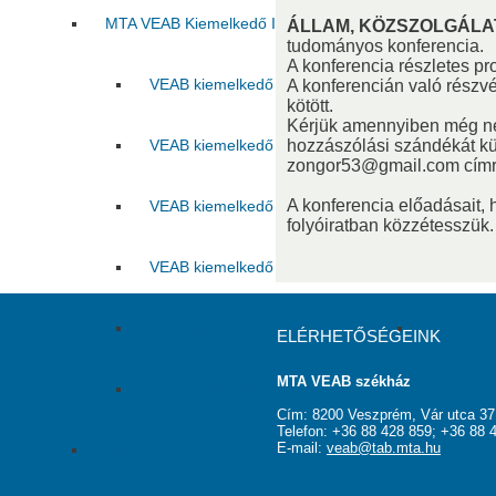
MTA VEAB Kiemelkedő Ifjú Kutatója Díj
ÁLLAM, KÖZSZOLGÁLA
tudományos konferencia.
A konferencia részletes pr
VEAB kiemelkedő ifjú kutatója 2015
VEAB kie
A konferencián való részvé
kötött.
Kérjük amennyiben még ne
VEAB kiemelkedő ifjú kutatója 2017
hozzászólási szándékát kü
VEAB kie
zongor53@gmail.com címre
A konferencia előadásait, 
VEAB kiemelkedő ifjú kutatója 2019
VEAB kie
folyóiratban közzétesszük.
VEAB kiemelkedő ifjú kutatója 2021
VEAB kie
VEAB kiemelkedő ifjú kutatója 2023
VEAB kie
ELÉRHETŐSÉGEINK
MTA VEAB székház
VEAB Kiemelkedő Ifjú Kutatója 2025
Cím: 8200 Veszprém, Vár utca 37
Telefon: +36 88 428 859; +36 88 
E-mail:
veab@tab.mta.hu
Pannon Tudományos Nap