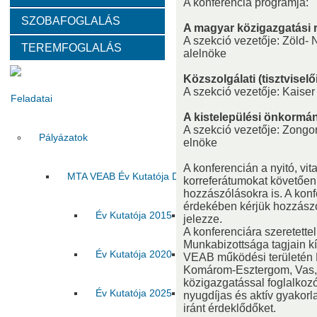
A konferencia programja:
SZOBAFOGLALÁS
Választott vezetők
Akadémikusok
Nem akadémikus köz
A magyar közigazgatási r
A szekció vezetője: Zöld- 
TEREMFOGLALÁS
alelnöke
Tanácskozási jogú tagok
SZMSZ
Testületek
Közszolgálati (tisztviselői
A szekció vezetője: Kaise
Feladatai
A kistelepülési önkormá
A szekció vezetője: Zongo
Pályázatok
elnöke
A konferencián a nyitó, vit
MTA VEAB Év Kutatója Díj
korreferátumokat követően 
hozzászólásokra is. A kon
érdekében kérjük hozzászó
Év Kutatója 2015
Év Kutatója 2016
Év Ku
jelezze.
A konferenciára szeretett
Munkabizottsága tagjain kí
Év Kutatója 2020
Év Kutatója 2021
Év Ku
VEAB működési területén 
Komárom-Esztergom, Vas,
közigazgatással foglalkozó 
Év Kutatója 2025
Az MTA VEAB Év Kutatója 202
nyugdíjas és aktív gyakorl
iránt érdeklődőket.