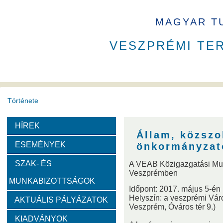
MAGYAR T
VESZPRÉMI TE
Története
HÍREK
A VEAB története
Eddigi VEAB elnökök
Székház
Állam, közszo
ESEMÉNYEK
önkormányzat
Díjak
SZAK- ÉS
A VEAB Közigazgatási Mun
Veszprémben
MUNKABIZOTTSÁGOK
Emlékérem
Év Kutatója
VEAB Kiemelkedő Ifjú K
Időpont: 2017. május 5-én 
Helyszín: a veszprémi Vá
AKTUÁLIS PÁLYÁZATOK
Veszprém, Óváros tér 9.)
Szervezeti felépítése
KIADVÁNYOK