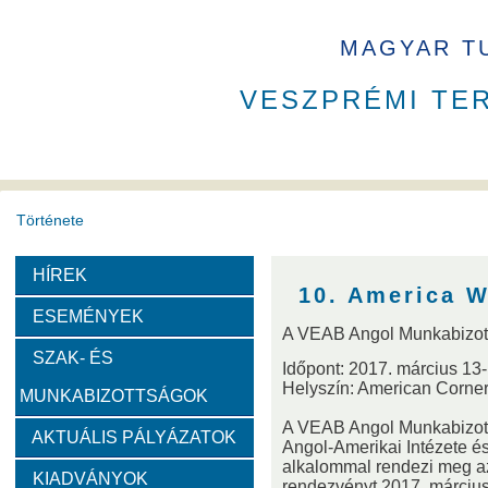
MAGYAR T
VESZPRÉMI TE
Története
HÍREK
A VEAB története
Eddigi VEAB elnökök
Székház
10. America 
ESEMÉNYEK
A VEAB Angol Munkabizot
Díjak
SZAK- ÉS
Időpont: 2017. március 13-
Helyszín: American Corne
MUNKABIZOTTSÁGOK
Emlékérem
Év Kutatója
VEAB Kiemelkedő Ifjú K
A VEAB Angol Munkabizo
AKTUÁLIS PÁLYÁZATOK
Angol-Amerikai Intézete é
Szervezeti felépítése
alkalommal rendezi meg az
KIADVÁNYOK
rendezvényt 2017. március