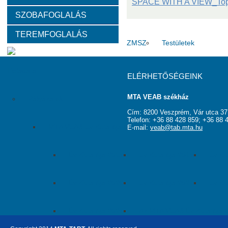
SPACE WITH A VIEW_Topo
SZOBAFOGLALÁS
Választott vezetők
Akadémikusok
Nem akadémikus köz
TEREMFOGLALÁS
Tanácskozási jogú tagok
SZMSZ
Testületek
Feladatai
ELÉRHETŐSÉGEINK
MTA VEAB székház
Pályázatok
Cím: 8200 Veszprém, Vár utca 37
Telefon: +36 88 428 859; +36 88 
MTA VEAB Év Kutatója Díj
E-mail:
veab@tab.mta.hu
Év Kutatója 2015
Év Kutatója 2016
Év Ku
Év Kutatója 2020
Év Kutatója 2021
Év Ku
Év Kutatója 2025
Az MTA VEAB Év Kutatója 202