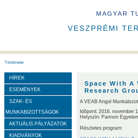
MAGYAR T
VESZPRÉMI TE
Története
HÍREK
A VEAB története
Eddigi VEAB elnökök
Székház
Space With A
ESEMÉNYEK
Research Gro
Díjak
SZAK- ÉS
A VEAB Angol Munkabizot
Időpont: 2016. november 17
MUNKABIZOTTSÁGOK
Emlékérem
Év Kutatója
VEAB Kiemelkedő Ifjú K
Helyszín: Pannon Egyetem,
AKTUÁLIS PÁLYÁZATOK
Részletes program:
Szervezeti felépítése
KIADVÁNYOK