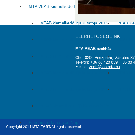
MTA VEAB Kiemelkedő Ifjú Kutatója Díj
VEAB kiemelkedő ifjú kutatója 2015
VEAB kie
ELÉRHETŐSÉGEINK
VEAB kiemelkedő ifjú kutatója 2017
VEAB kie
MTA VEAB székház
VEAB kiemelkedő ifjú kutatója 2019
VEAB kie
Cím: 8200 Veszprém, Vár utca 37
Telefon: +36 88 428 859; +36 88 
E-mail:
veab@tab.mta.hu
VEAB kiemelkedő ifjú kutatója 2021
VEAB kie
VEAB kiemelkedő ifjú kutatója 2023
VEAB kie
VEAB Kiemelkedő Ifjú Kutatója 2025
Pannon Tudományos Nap
Copyright 2014
MTA-TABT.
All rights reserved