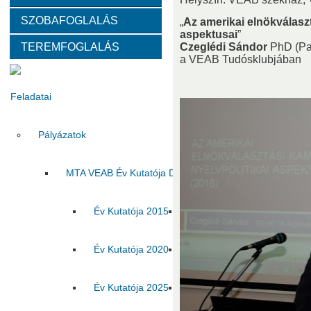
SZOBAFOGLALÁS
Választott vezetők
Akadémikusok
Nem akadémikus köz
„
Az amerikai elnökválasz
aspektusai
”
TEREMFOGLALÁS
Czeglédi Sándor
PhD (Pa
Tanácskozási jogú tagok
SZMSZ
Testületek
a VEAB Tudósklubjában
Feladatai
Pályázatok
MTA VEAB Év Kutatója Díj
Év Kutatója 2015
Év Kutatója 2016
Év Ku
Év Kutatója 2020
Év Kutatója 2021
Év Ku
Év Kutatója 2025
Az MTA VEAB Év Kutatója 202