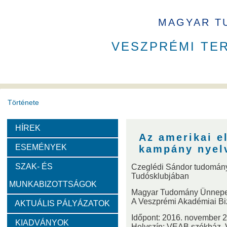
MAGYAR T
VESZPRÉMI TE
Története
HÍREK
A VEAB története
Eddigi VEAB elnökök
Székház
Az amerikai e
ESEMÉNYEK
kampány nyelv
Díjak
SZAK- ÉS
Czeglédi Sándor tudomán
Tudósklubjában
MUNKABIZOTTSÁGOK
Emlékérem
Év Kutatója
VEAB Kiemelkedő Ifjú K
Magyar Tudomány Ünnepe
A Veszprémi Akadémiai Biz
AKTUÁLIS PÁLYÁZATOK
Szervezeti felépítése
Időpont: 2016. november 2
KIADVÁNYOK
Helyszín: VEAB székház,