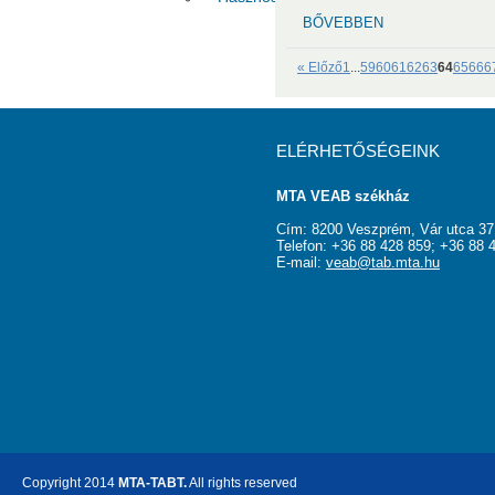
BŐVEBBEN
« Előző
1
...
59
60
61
62
63
64
65
66
6
ELÉRHETŐSÉGEINK
MTA VEAB székház
Cím: 8200 Veszprém, Vár utca 37
Telefon: +36 88 428 859; +36 88 
E-mail:
veab@tab.mta.hu
Copyright 2014
MTA-TABT.
All rights reserved