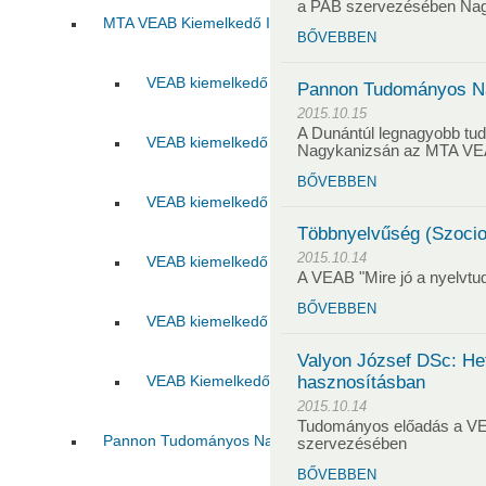
a PAB szervezésében Na
MTA VEAB Kiemelkedő Ifjú Kutatója Díj
BŐVEBBEN
VEAB kiemelkedő ifjú kutatója 2015
VEAB kie
Pannon Tudományos N
2015.10.15
A Dunántúl legnagyobb t
VEAB kiemelkedő ifjú kutatója 2017
VEAB kie
Nagykanizsán az MTA VE
BŐVEBBEN
VEAB kiemelkedő ifjú kutatója 2019
VEAB kie
Többnyelvűség (Szociol
2015.10.14
VEAB kiemelkedő ifjú kutatója 2021
VEAB kie
A VEAB "Mire jó a nyelvt
BŐVEBBEN
VEAB kiemelkedő ifjú kutatója 2023
VEAB kie
Valyon József DSc: He
VEAB Kiemelkedő Ifjú Kutatója 2025
hasznosításban
2015.10.14
Tudományos előadás a VE
Pannon Tudományos Nap
szervezésében
BŐVEBBEN