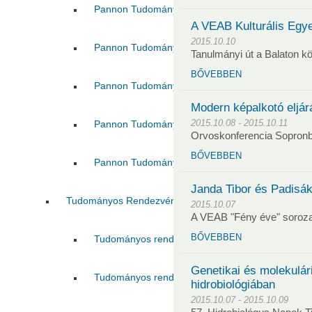
Pannon Tudományos Nap 2016
Pannon Tud
A VEAB Kulturális Egye
2015.10.10
Pannon Tudományos Nap 2018
Pannon Tud
Tanulmányi út a Balaton kö
BŐVEBBEN
Pannon Tudományos Nap 2021
Pannon Tud
Modern képalkotó eljá
2015.10.08 - 2015.10.11
Pannon Tudományos Nap 2023
Pannon Tud
Orvoskonferencia Sopron
BŐVEBBEN
Pannon Tudományos Nap 2025
Pannon Tud
Janda Tibor és Padisák
Tudományos Rendezvények Támogatása
2015.10.07
A VEAB "Fény éve" soroza
BŐVEBBEN
Tudományos rendezvények támogatása 2017
Genetikai és molekulári
Tudományos rendezvények támogatása 2021
hidrobiológiában
2015.10.07 - 2015.10.09