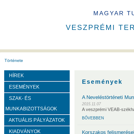
MAGYAR T
VESZPRÉMI TE
Története
HÍREK
A VEAB története
Eddigi VEAB elnökök
Székház
Események
ESEMÉNYEK
Díjak
A Neveléstörténeti Mu
SZAK- ÉS
2015.11.07
MUNKABIZOTTSÁGOK
A veszprémi VEAB-székh
Emlékérem
Év Kutatója
VEAB Kiemelkedő Ifjú K
BŐVEBBEN
AKTUÁLIS PÁLYÁZATOK
Szervezeti felépítése
KIADVÁNYOK
Korszakos felismerések