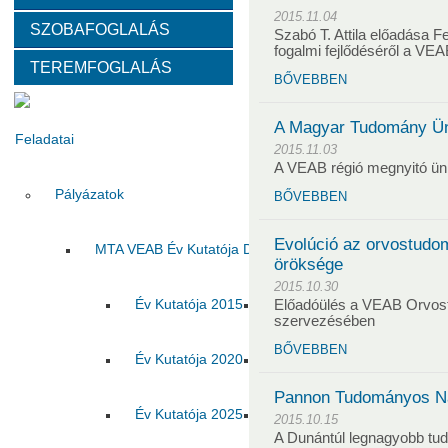
2015.11.04
SZOBAFOGLALÁS
Választott vezetők
Akadémikusok
Nem akadémikus köz
Szabó T. Attila előadása Fe
fogalmi fejlődéséről a VE
TEREMFOGLALÁS
BŐVEBBEN
Tanácskozási jogú tagok
SZMSZ
Testületek
A Magyar Tudomány Ü
Feladatai
2015.11.03
A VEAB régió megnyitó ü
Pályázatok
BŐVEBBEN
Evolúció az orvostudo
MTA VEAB Év Kutatója Díj
öröksége
2015.10.30
Év Kutatója 2015
Év Kutatója 2016
Év Ku
Előadóülés a VEAB Orvos
szervezésében
BŐVEBBEN
Év Kutatója 2020
Év Kutatója 2021
Év Ku
Pannon Tudományos N
Év Kutatója 2025
Az MTA VEAB Év Kutatója 202
2015.10.15
A Dunántúl legnagyobb t