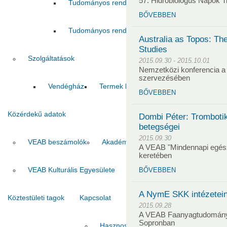
57. Hidrobiológus Napok 
Tudományos rendezvények támogatása 2024
BŐVEBBEN
Tudományos rendezvények támogatása 2026
Australia as Topos: The
Studies
Szolgáltatások
2015.09.30 - 2015.10.01
Nemzetközi konferencia 
szervezésében
Vendégház
Termek bérbeadása
BŐVEBBEN
Közérdekű adatok
Dombi Péter: Tromboti
betegségei
2015.09.30
VEAB beszámolók
Akadémiai szabályozások
VEAB sz
A VEAB "Mindennapi egés
keretében
VEAB Kulturális Egyesülete
BŐVEBBEN
A NymE SKK intézetei
Köztestületi tagok
Kapcsolat
2015.09.28
A VEAB Faanyagtudomány
Sopronban
Hasznos linkek