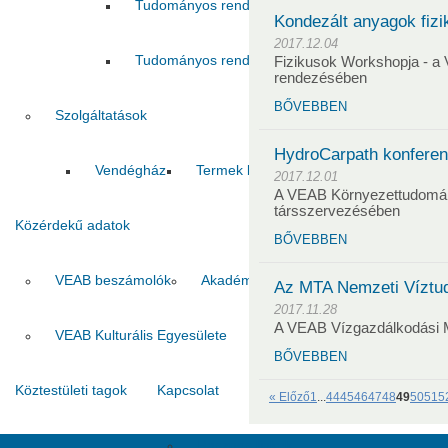
Tudományos rendezvények támogatása 2024
Kondezált anyagok fizi
2017.12.04
Tudományos rendezvények támogatása 2026
Fizikusok Workshopja - a
rendezésében
BŐVEBBEN
Szolgáltatások
HydroCarpath konfere
Vendégház
Termek bérbeadása
2017.12.01
A VEAB Környezettudomán
társszervezésében
Közérdekű adatok
BŐVEBBEN
VEAB beszámolók
Akadémiai szabályozások
VEAB sz
Az MTA Nemzeti Víztu
2017.11.28
A VEAB Vízgazdálkodási 
VEAB Kulturális Egyesülete
BŐVEBBEN
Köztestületi tagok
Kapcsolat
« Előző
1
...
44
45
46
47
48
49
50
51
5
Hasznos linkek