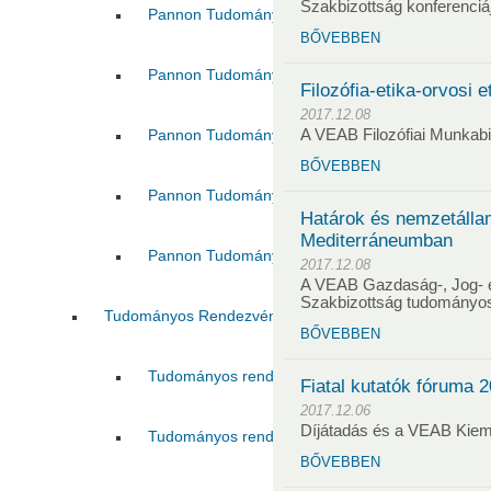
Szakbizottság konferenciá
Pannon Tudományos Nap 2016
Pannon Tud
BŐVEBBEN
Pannon Tudományos Nap 2018
Pannon Tud
Filozófia-etika-orvosi e
2017.12.08
Pannon Tudományos Nap 2021
Pannon Tud
A VEAB Filozófiai Munkab
BŐVEBBEN
Pannon Tudományos Nap 2023
Pannon Tud
Határok és nemzetálla
Mediterráneumban
Pannon Tudományos Nap 2025
Pannon Tud
2017.12.08
A VEAB Gazdaság-, Jog-
Szakbizottság tudományo
Tudományos Rendezvények Támogatása
BŐVEBBEN
Tudományos rendezvények támogatása 2017
Fiatal kutatók fóruma 
2017.12.06
Díjátadás és a VEAB Kieme
Tudományos rendezvények támogatása 2021
BŐVEBBEN