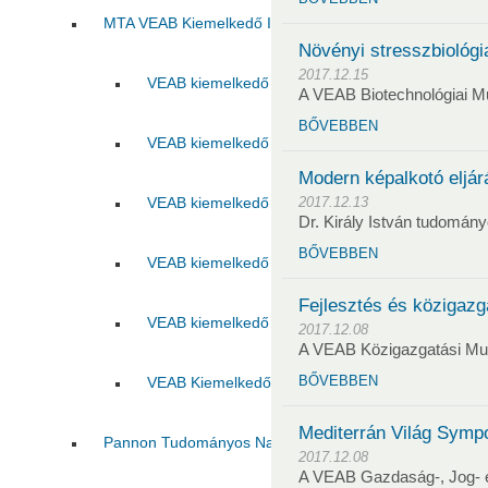
MTA VEAB Kiemelkedő Ifjú Kutatója Díj
Növényi stresszbiológi
2017.12.15
VEAB kiemelkedő ifjú kutatója 2015
VEAB kie
A VEAB Biotechnológiai M
BŐVEBBEN
VEAB kiemelkedő ifjú kutatója 2017
VEAB kie
Modern képalkotó eljár
VEAB kiemelkedő ifjú kutatója 2019
VEAB kie
2017.12.13
Dr. Király István tudomán
BŐVEBBEN
VEAB kiemelkedő ifjú kutatója 2021
VEAB kie
Fejlesztés és közigazg
VEAB kiemelkedő ifjú kutatója 2023
VEAB kie
2017.12.08
A VEAB Közigazgatási Mun
BŐVEBBEN
VEAB Kiemelkedő Ifjú Kutatója 2025
Mediterrán Világ Symp
Pannon Tudományos Nap
2017.12.08
A VEAB Gazdaság-, Jog-