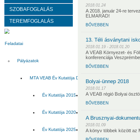
2018.01.24
SZOBAFOGLALÁS
Választott vezetők
Akadémikusok
Nem akadémikus köz
A 2018. január 24-re terve
ELMARAD!
TEREMFOGLALÁS
BŐVEBBEN
Tanácskozási jogú tagok
SZMSZ
Testületek
13. Téli ásványtani isk
Feladatai
2018.01.19 - 2018.01.20
A VEAB Környezet- és Föl
konferenciája Veszprémb
Pályázatok
BŐVEBBEN
MTA VEAB Év Kutatója Díj
Bolyai-ünnep 2018
2018.01.17
A VEAB régió Bolyai ösztö
Év Kutatója 2015
Év Kutatója 2016
Év Ku
BŐVEBBEN
Év Kutatója 2020
Év Kutatója 2021
Év Ku
A Brusznyai-dokumentu
2018.01.09
Év Kutatója 2025
Az MTA VEAB Év Kutatója 202
A könyv többek között az
BŐVEBBEN