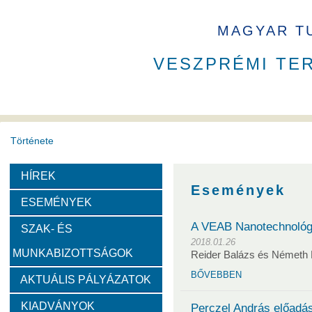
MAGYAR T
VESZPRÉMI TE
Története
HÍREK
A VEAB története
Eddigi VEAB elnökök
Székház
Események
ESEMÉNYEK
Díjak
A VEAB Nanotechnológi
SZAK- ÉS
2018.01.26
MUNKABIZOTTSÁGOK
Reider Balázs és Németh
Emlékérem
Év Kutatója
VEAB Kiemelkedő Ifjú K
BŐVEBBEN
AKTUÁLIS PÁLYÁZATOK
Szervezeti felépítése
KIADVÁNYOK
Perczel András előadás