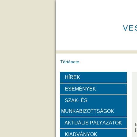
VE
Története
HÍREK
A VEAB története
Eddigi VEA
ESEMÉNYEK
Díjak
SZAK- ÉS
MUNKABIZOTTSÁGOK
Emlékérem
Év Kutatój
AKTUÁLIS PÁLYÁZATOK
I
Szervezeti felépítése
H
KIADVÁNYOK