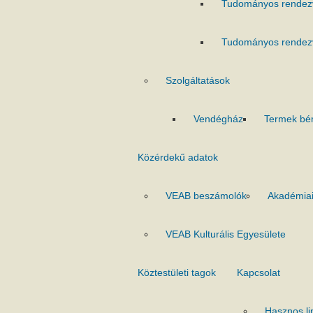
Tudományos rendez
Tudományos rendez
Szolgáltatások
Vendégház
Termek bé
Közérdekű adatok
VEAB beszámolók
Akadémiai
VEAB Kulturális Egyesülete
Köztestületi tagok
Kapcsolat
Hasznos li