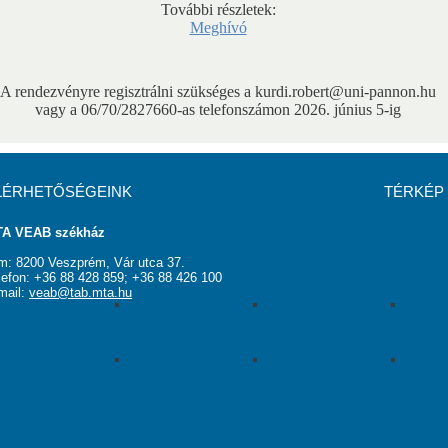
További részletek:
Meghívó
usok
Nem akadémikus közgyűlési képviselők
Szavazati jogú ta
MSZ
Testületek
A rendezvényre regisztrálni szükséges a kurdi.robert@uni-pannon.hu
vagy a 06/70/2827660-as telefonszámon 2026. június 5-ig
LÉRHETŐSÉGEINK
TÉRKÉP
A VEAB székház
m: 8200 Veszprém, Vár utca 37.
lefon: +36 88 428 859; +36 88 426 100
mail:
veab@tab.mta.hu
Év Kutatója 2016
Év Kutatója 2017
Év Kutatója 2018
Év K
Év Kutatója 2021
Év Kutatója 2022
Év Kutatója 2023
Év K
Az MTA VEAB Év Kutatója 2026. évi díjazottjai