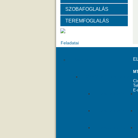
SZOBAFOGLALÁS
Választott vezetők
Akadémik
TEREMFOGLALÁS
Tanácskozási jogú tagok
SZ
Feladatai
E
Pályázatok
MT
MTA VEAB Év Kutatója Díj
Cí
Te
E-
Év Kutatója 2015
Év Kutatója 2020
Év Kutatója 2025