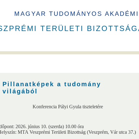
MAGYAR TUDOMÁNYOS AKADÉMI
SZPRÉMI TERÜLETI BIZOTTSÁG
B elnökök
Székház
Pillanatképek a tudomány
világából
Konferencia Pályi Gyula tiszteletére
a
VEAB Kiemelkedő Ifjú Kutatója
Pannon Tudományos Nap PhD D
dőpont: 2026. június 10. (szerda) 10.00 óra
elyszín: MTA Veszprémi Területi Bizottság (Veszprém, Vár utca 37.)