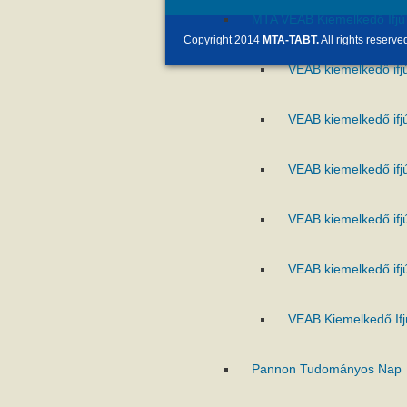
MTA VEAB Kiemelkedő Ifjú 
Copyright 2014
MTA-TABT.
All rights reserve
VEAB kiemelkedő ifj
VEAB kiemelkedő ifj
VEAB kiemelkedő ifj
VEAB kiemelkedő ifj
VEAB kiemelkedő ifj
VEAB Kiemelkedő Ifj
Pannon Tudományos Nap