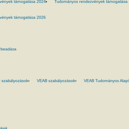
vények támogatása 2024
Tudományos rendezvények támogatása
vények támogatása 2026
rbeadása
 szabályozások
VEAB szabályozások
VEAB Tudományos Alapí
nkek