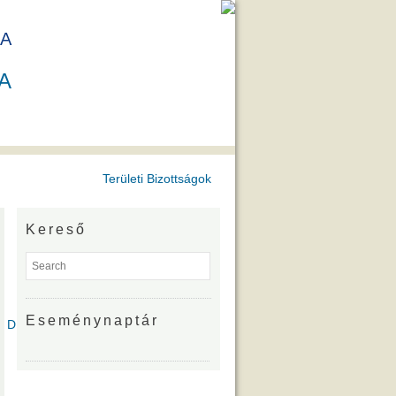
A
A
Területi Bizottságok
Kereső
Eseménynaptár
íjazottjai