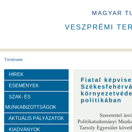
MAGYAR T
VESZPRÉMI TE
Története
HÍREK
A VEAB története
Eddigi VEAB elnökök
Székház
Fiatal képvis
ESEMÉNYEK
Székesfehérvá
Díjak
környezetvéde
SZAK- ÉS
politikában
MUNKABIZOTTSÁGOK
Emlékérem
Év Kutatója
VEAB Kiemelkedő Ifjú K
Szeretettel in
AKTUÁLIS PÁLYÁZATOK
Politikatudományi Munka
Szervezeti felépítése
Tarsoly Egyesület
követ
KIADVÁNYOK