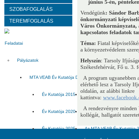
június 5-én, pénteken
SZOBAFOGLALÁS
Választott vezetők
Akadémikusok
Nem akadémikus köz
Vendégünk
: Sándor Bar
önkormányzati képvisel
TEREMFOGLALÁS
Város Önkormányzata, 
Tanácskozási jogú tagok
SZMSZ
Testületek
kapcsolatos feladatok t
Téma:
Fiatal képviselőké
Feladatai
a környezetvédelem szerep
Helyszín
: Tarsoly Ifjúság
Pályázatok
Székesfehérvár, Fő u. 3. f
MTA VEAB Év Kutatója Díj
A program ugyanebben az 
elérhető lesz a Tarsoly I
oldalán, az alábbi linkre
Év Kutatója 2015
Év Kutatója 2016
Év Ku
kattintva:
www.facebook.c
A rendezvényre minden 
Év Kutatója 2020
Év Kutatója 2021
Év Ku
kollégát, hallgatót szerete
Év Kutatója 2025
Az MTA VEAB Év Kutatója 202