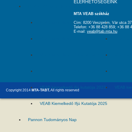
ELÉRHETŐSÉGEINK
MTA VEAB Kiemelkedő Ifjú Kutatója Díj
MTA VEAB székház
VEAB kiemelkedő ifjú kutatója 2015
VEAB kie
Cím: 8200 Veszprém, Vár utca 37
Telefon: +36 88 428 859; +36 88 
E-mail:
veab@tab.mta.hu
VEAB kiemelkedő ifjú kutatója 2017
VEAB kie
VEAB kiemelkedő ifjú kutatója 2019
VEAB kie
VEAB kiemelkedő ifjú kutatója 2021
VEAB kie
VEAB kiemelkedő ifjú kutatója 2023
VEAB kie
Copyright 2014
MTA-TABT.
All rights reserved
VEAB Kiemelkedő Ifjú Kutatója 2025
Pannon Tudományos Nap