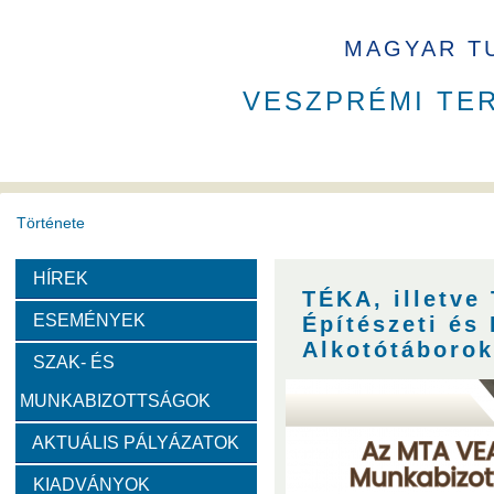
MAGYAR T
VESZPRÉMI TE
Története
HÍREK
A VEAB története
Eddigi VEAB elnökök
Székház
TÉKA, illetve 
ESEMÉNYEK
Építészeti és
Díjak
Alkotótáborok
SZAK- ÉS
MUNKABIZOTTSÁGOK
Emlékérem
Év Kutatója
VEAB Kiemelkedő Ifjú K
AKTUÁLIS PÁLYÁZATOK
Szervezeti felépítése
KIADVÁNYOK