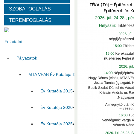
SZOBAFOGLALÁS
Választott vezetők
Akadémikusok
Nem akadémikus köz
TEREMFOGLALÁS
Tanácskozási jogú tagok
SZMSZ
Testületek
Feladatai
Pályázatok
MTA VEAB Év Kutatója Díj
Év Kutatója 2015
Év Kutatója 2016
Év Ku
Év Kutatója 2020
Év Kutatója 2021
Év Ku
Év Kutatója 2025
Az MTA VEAB Év Kutatója 202