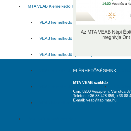
MTA VEAB Kiemelkedő Ifjú Kutatója Díj
VEAB kiemelkedő ifjú kutatója 2015
VEAB kie
Az MTA VEAB Népi Építés
meghívja Önt 
VEAB kiemelkedő ifjú kutatója 2017
VEAB kie
VEAB kiemelkedő ifjú kutatója 2019
VEAB kie
VEAB kiemelkedő ifjú kutatója 2021
ELÉRHETŐSÉGEINK
VEAB kie
MTA VEAB székház
VEAB kiemelkedő ifjú kutatója 2023
VEAB kie
Cím: 8200 Veszprém, Vár utca 37
Telefon: +36 88 428 859; +36 88 
E-mail:
veab@tab.mta.hu
VEAB Kiemelkedő Ifjú Kutatója 2025
Pannon Tudományos Nap